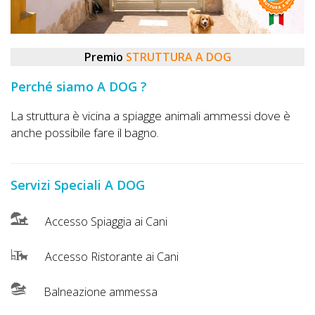
DOG
Premio
STRUTTURA A DOG
INFO
Perché siamo A DOG ?
A
DOG
La struttura è vicina a spiagge animali ammessi dove è
anche possibile fare il bagno.
CHIEDI
Servizi Speciali A DOG
CODICE
SCONTO
Accesso Spiaggia ai Cani
Video
Accesso Ristorante ai Cani
Tutorial
Balneazione ammessa