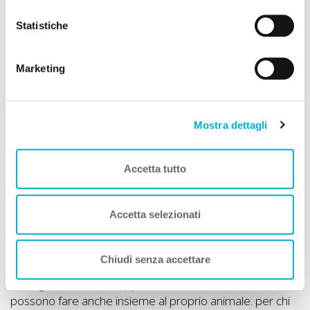
rifiutare i cookie in base alle tue preferenze e salvare le
tue scelte. Puoi modificare le tue scelte in ogni momento.
Statistiche
Social della Struttura
Per saperne di più consulta la nostra
informativa
cookie.
Marketing
Puglia A DOG
Mostra dettagli
Accetta tutto
Accetta selezionati
Chiudi senza accettare
La Puglia offre molte opportunità di divertimento che si
possono fare anche insieme al proprio animale: per chi