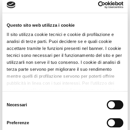
Descrizione
Questo sito web utilizza i cookie
CIN
IT075031B400037954
Il sito utilizza cookie tecnici e cookie di profilazione e
analisi di terze parti. Puoi decidere se e quali cookie
accettare tramite le funzioni presenti nel banner. I cookie
Nei Dintorni
tecnici sono necessari per il funzionamento del sito e per
utilizzarli non serve il tuo consenso. I cookie di analisi di
terza parte servono per migliorare il suo rendimento
Dove siamo
mentre quelli di profilazione servono per poterti offrire
pubblicità in linea con i tuoi interessi. Per l’utilizzo dei
+
cookie di profilazione e analisi di terza parte serve il tuo
−
consenso. Se chiudi il banner cliccando sul tasto “Chiudi
Selezione
senza accettare” verranno installati solo i cookie tecnici.
Necessari
del
Cliccando il pulsante “Accetta tutto” acconsenti all’utilizzo
consenso
di tutti i cookie. Cliccando il pulsante “mostra dettagli”
Preferenze
troverai le varie categorie di cookie e potrai accettare o
Leaflet
|
©
OpenStreetMap
contributors