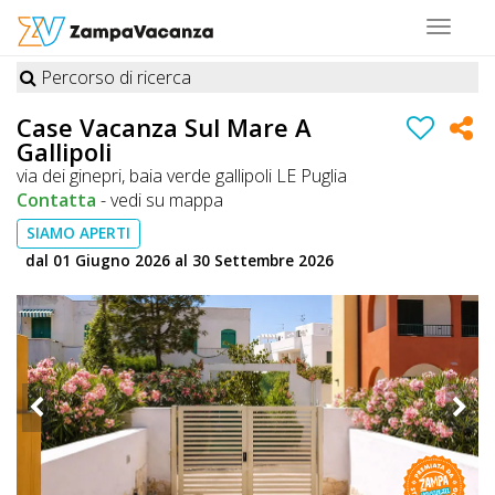
Toggle
navigat
Percorso di ricerca
STRUTTURE
Case Vacanza Sul Mare A
Gallipoli
A
via dei ginepri, baia verde gallipoli LE Puglia
DOG
Contatta
-
vedi su mappa
SIAMO APERTI
dal 01 Giugno 2026 al 30 Settembre 2026
LUOGHI
A
DOG
OFFERTE
A