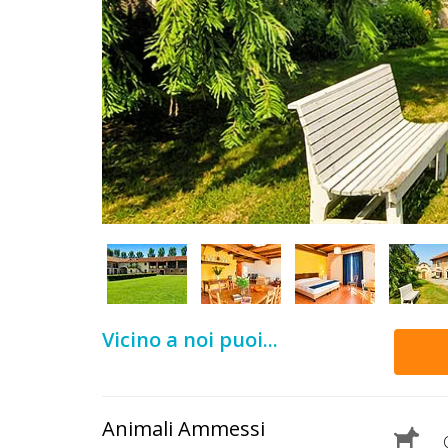
DOG
INFO
A
DOG
CHIEDI
CODICE
SCONTO
Vicino a noi puoi...
Video
Tutorial
Animali Ammessi
C