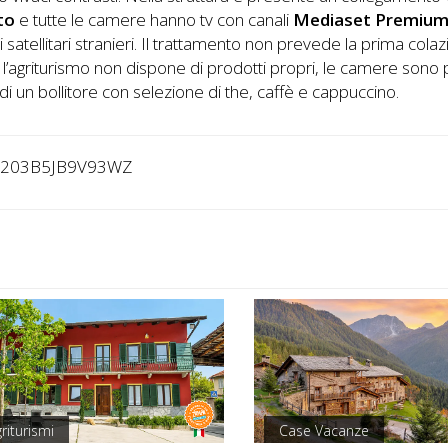
to
e tutte le camere hanno tv con canali
Mediaset Premiu
li satellitari stranieri. Il trattamento non prevede la prima cola
l’agriturismo non dispone di prodotti propri, le camere sono
di un bollitore con selezione di the, caffè e cappuccino.
4203B5JB9V93WZ
riturismi
Case Vacanze