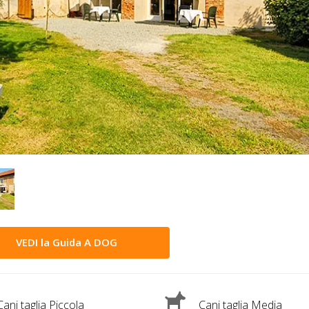
VEDI la Guida A DOG
ani taglia Piccola
Cani taglia Media