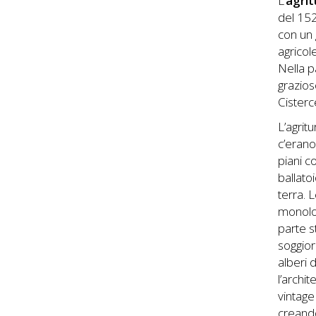
L’
agri
del 152
con un 
agricol
Nella p
grazios
Cisterc
L’agrit
c’erano
piani c
ballato
terra. 
monoloc
parte s
soggior
alberi 
l’archi
vintage
creando