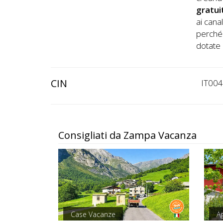
gratui
ai cana
perché 
dotate 
CIN
IT00
Consigliati da Zampa Vacanza
Case Vacanze
Ag