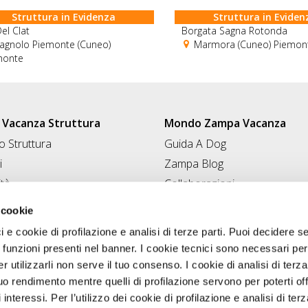
Struttura in Evidenza
Struttura in Eviden
el Clat
Borgata Sagna Rotonda
agnolo Piemonte (Cuneo)
Marmora (Cuneo) Piemon
monte
Vacanza Struttura
Mondo Zampa Vacanza
 Struttura
Guida A Dog
i
Zampa Blog
ità
Collaborazioni
Conad for Pet
 Struttura
 cookie
ci e cookie di profilazione e analisi di terze parti. Puoi decidere s
 funzioni presenti nel banner. I cookie tecnici sono necessari per 
 utilizzarli non serve il tuo consenso. I cookie di analisi di terza
uo rendimento mentre quelli di profilazione servono per poterti off
i interessi. Per l’utilizzo dei cookie di profilazione e analisi di te