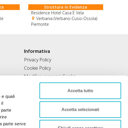
za
Struttura in Evidenza
Residence Hotel Casa E Vela
te
Verbania (Verbano-Cusio-Ossola)
Piemonte
Informativa
Privacy Policy
Cookie Policy
Modifica consensi Cookie
Condizioni di utilizzo
Accetta tutto
Contratto di inclusione
e e quali
il
Accetta selezionati
 parte
rire
rza parte serve