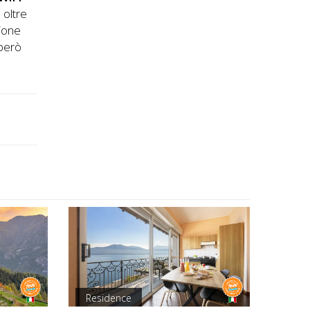
m
oltre
zione
 però
Residence