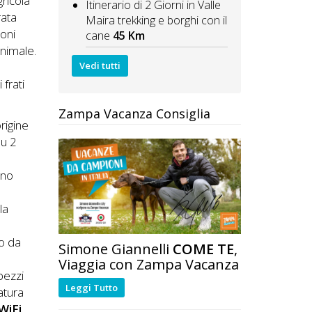
gricola
Itinerario di 2 Giorni in Valle
rata
Maira trekking e borghi con il
ioni
cane
45 Km
animale.
Vedi tutti
 frati
Zampa Vacanza Consiglia
rigine
su 2
ano
la
to da
Simone Giannelli
COME TE
,
Viaggia con Zampa Vacanza
pezzi
Leggi Tutto
natura
WiFi