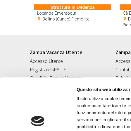
Struttura in Evidenza
Locanda Enventoour
Cà D
Bellino (Cuneo) Piemonte
B
Pie
Zampa Vacanza Utente
Zampa 
Accesso Utente
Accesso
Registrati GRATIS
Contatt
Condividi Zampa Vacanza
Pubblic
Campagna Contro l'Abbandono
Iscrivi
Questo sito web utilizza i
Chiedi A Zampa
Il sito utilizza cookie tecni
Mi FIDO di TE
cookie accettare tramite le
Iscrizione Magazine
funzionamento del sito e per
servono per migliorare il s
pubblicità in linea con i tuo