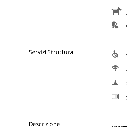
Lavora
con
C
Noi
A
Inserisci
Attività
Servizi Struttura
A
Accedi
W
/
G
Registrati
C
Descrizione