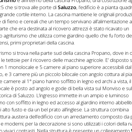
turismo
è all’interno della cascina Propano, una costruzione a
5 che si trova alle porte di
Saluzzo
, l’edificio è a pianta quad
grande cortile interno. La cascina mantiene le originali produz
e di fieno e cereali che un tempo servivano all’alimentazione 
arte che era destinata al ricovero attrezzi è stato ricavato un
o agriturismo che utilizza come giardino quello che fu l’orto dei
ensi, primi proprietari della cascina.
urismo si trova nella parte sud della cascina Propano, dove in o
 le tettoie per il ricovero delle macchine agricole. E’ disposto 
on 1 monolocale e 5 camere al piano superiore accessibili dal
io, e 3 camere più un piccolo bilocale con angolo cottura al pi
Le camere al 1° piano hanno soffitto in legno ed archi a vista, il
ale è posto ad angolo e gode di bella vista sul Monviso e sul
torica di Saluzzo. L’ingresso immette in un ampio e luminoso
no con soffitto in legno ed accesso al giardino interno abbelli
di alto fusto e da un bel prato all’inglese. La struttura combina
tettura austera dell’edificio con un arredamento composto da 
 e moderni; per la decorazione si sono utilizzati i colori della 
 vivaci contrasti. Nella struttura è presente un collegamento