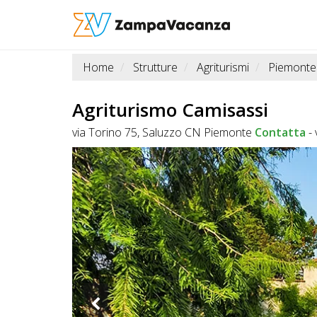
Home
Strutture
Agriturismi
Piemonte
STRUTTURE
A
Agriturismo Camisassi
DOG
via Torino 75, Saluzzo CN Piemonte
Contatta
-
LUOGHI
A
DOG
OFFERTE
A