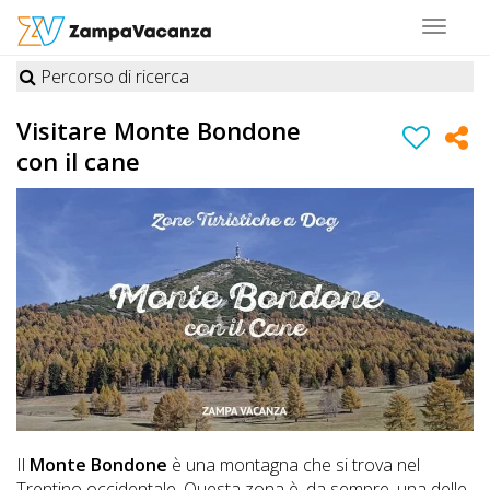
Toggle
navigat
Percorso di ricerca
STRUTTURE
Visitare Monte Bondone
A
con il cane
DOG
LUOGHI
A
DOG
OFFERTE
Il
M
onte Bondone
è una montagna che si trova nel
A
Trentino occidentale. Questa zona è, da sempre, una delle