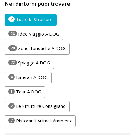
Lavora
Nei dintorni puoi trovare
con
Noi
2
Tutte le Strutture
Inserisci
28
Idee Viaggio A DOG
Attività
20
Zone Turistiche A DOG
22
Spiagge A DOG
Accedi
4
Itinerari A DOG
/
Registrati
1
Tour A DOG
2
Le Strutture Consigliano
7
Ristoranti Animali Ammessi