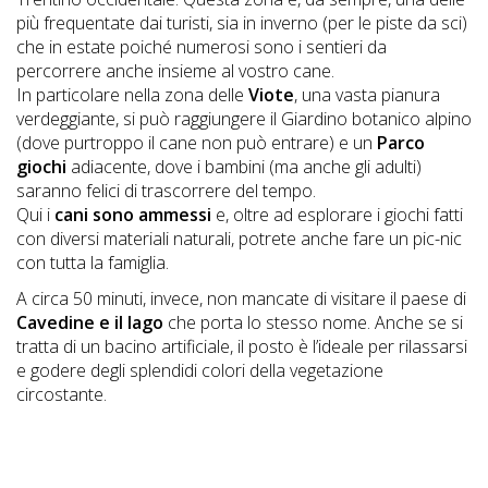
DOG
più frequentate dai turisti, sia in inverno (per le piste da sci)
che in estate poiché numerosi sono i sentieri da
percorrere anche insieme al vostro cane.
In particolare nella zona delle
Viote
, una vasta pianura
INFO
verdeggiante, si può raggiungere il Giardino botanico alpino
A
(dove purtroppo il cane non può entrare) e un
Parco
giochi
adiacente, dove i bambini (ma anche gli adulti)
DOG
saranno felici di trascorrere del tempo.
Qui i
cani sono am
m
essi
e, oltre ad esplorare i giochi fatti
con diversi materiali naturali, potrete anche fare un pic-nic
con tutta la famiglia.
CHIEDI
A circa 50 minuti, invece, non mancate di visitare il paese di
CODICE
Cavedine e il lago
che porta lo stesso nome. Anche se si
SCONTO
tratta di un bacino artificiale, il posto è l’ideale per rilassarsi
e godere degli splendidi colori della vegetazione
Video
circostante.
Tutorial