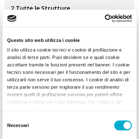
2 Tutte le Strutture
Puoi affinare i risultati usando i filtri
Questo sito web utilizza i cookie
Il sito utilizza cookie tecnici e cookie di profilazione e
analisi di terze parti. Puoi decidere se e quali cookie
accettare tramite le funzioni presenti nel banner. I cookie
Filtra
tecnici sono necessari per il funzionamento del sito e per
utilizzarli non serve il tuo consenso. I cookie di analisi di
Reset filtro
terza parte servono per migliorare il suo rendimento
mentre quelli di profilazione servono per poterti offrire
pubblicità in linea con i tuoi interessi. Per l’utilizzo dei
Visualizzo
2
elementi
cookie di profilazione e analisi di terza parte serve il tuo
consenso. Se chiudi il banner cliccando sul tasto “Chiudi
Selezione
senza accettare” verranno installati solo i cookie tecnici.
Necessari
del
Cliccando il pulsante “Accetta tutto” acconsenti all’utilizzo
consenso