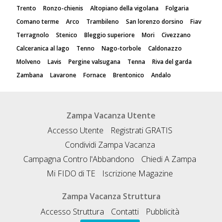
Trento
Ronzo-chienis
Altopiano della vigolana
Folgaria
Comano terme
Arco
Trambileno
San lorenzo dorsino
Fiav
Terragnolo
Stenico
Bleggio superiore
Mori
Civezzano
Calceranica al lago
Tenno
Nago-torbole
Caldonazzo
Molveno
Lavis
Pergine valsugana
Tenna
Riva del garda
Zambana
Lavarone
Fornace
Brentonico
Andalo
Zampa Vacanza Utente
Accesso Utente
Registrati GRATIS
Condividi Zampa Vacanza
Campagna Contro l'Abbandono
Chiedi A Zampa
Mi FIDO di TE
Iscrizione Magazine
Zampa Vacanza Struttura
Accesso Struttura
Contatti
Pubblicità