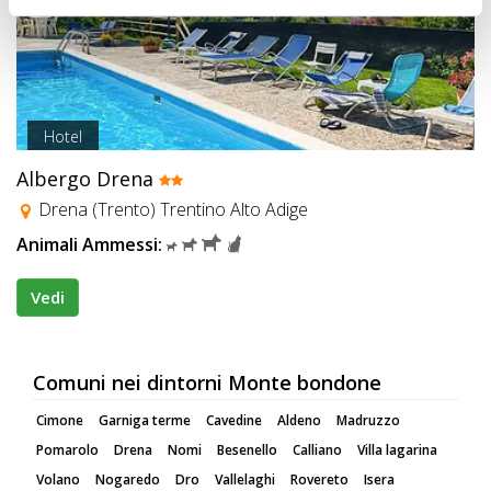
Hotel
Albergo Drena
Drena (Trento) Trentino Alto Adige
Animali Ammessi:
Vedi
Comuni nei dintorni Monte bondone
Cimone
Garniga terme
Cavedine
Aldeno
Madruzzo
Pomarolo
Drena
Nomi
Besenello
Calliano
Villa lagarina
Volano
Nogaredo
Dro
Vallelaghi
Rovereto
Isera