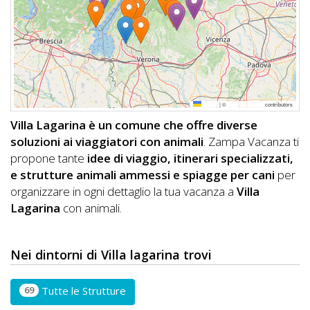
DOG
INFO
A
Leaflet
|
©
OpenStreetMap
contributors
DOG
Villa Lagarina è un comune che offre diverse
soluzioni ai viaggiatori con animali
. Zampa Vacanza ti
propone tante
idee di viaggio, itinerari specializzati,
CHIEDI
e strutture animali ammessi e spiagge per cani
per
organizzare in ogni dettaglio la tua vacanza a
Villa
CODICE
Lagarina
con animali.
SCONTO
Video
Nei dintorni di Villa lagarina trovi
Tutorial
69
Tutte le Strutture