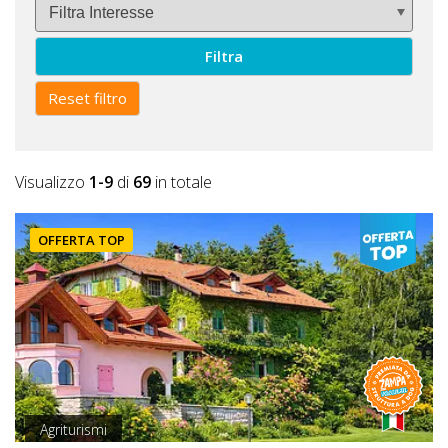
Filtra
Reset filtro
Visualizzo
1-9
di
69
in totale
OFFERTA TOP
Agriturismi