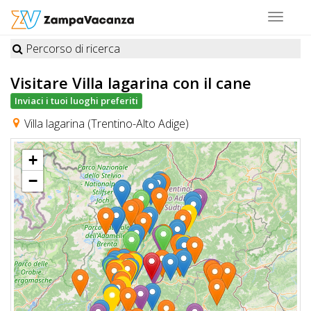
Toggle
navigat
Percorso di ricerca
STRUTTURE
Visitare Villa lagarina
con il cane
A
Inviaci i tuoi luoghi preferiti
DOG
Villa lagarina (Trentino-Alto Adige)
+
LUOGHI
−
A
DOG
OFFERTE
A