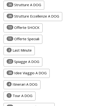
Lavora
36
Strutture A DOG
con
Noi
26
Strutture Eccellenze A DOG
Inserisci
13
Offerte SHOCK
Attività
11
Offerte Speciali
2
Last Minute
Accedi
22
Spiagge A DOG
/
Registrati
38
Idee Viaggio A DOG
4
Itinerari A DOG
1
Tour A DOG