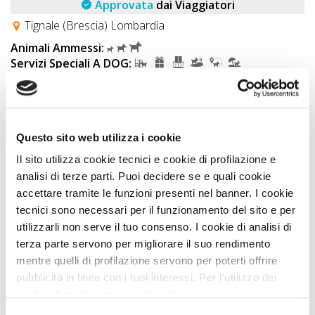
Approvata
dai Viaggiatori
Tignale (Brescia) Lombardia
Animali Ammessi:
Servizi Speciali A DOG:
Ideale Per:
Sconto PLUS fino al 10%
IN PIÙ compresi nell'offerta...
Questo sito web utilizza i cookie
Il sito utilizza cookie tecnici e cookie di profilazione e
Vedi
analisi di terze parti. Puoi decidere se e quali cookie
accettare tramite le funzioni presenti nel banner. I cookie
tecnici sono necessari per il funzionamento del sito e per
OFFERTA
utilizzarli non serve il tuo consenso. I cookie di analisi di
terza parte servono per migliorare il suo rendimento
mentre quelli di profilazione servono per poterti offrire
pubblicità in linea con i tuoi interessi. Per l’utilizzo dei
cookie di profilazione e analisi di terza parte serve il tuo
consenso. Se chiudi il banner cliccando sul tasto “Chiudi