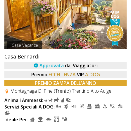
Case Vacanze
Casa Bernardi
Approvata
dai Viaggiatori
Premio
ECCELLENZA
VIP
A DOG
PREMIO ZAMPA DELL'ANNO
Montagnaga Di Pine (Trento) Trentino Alto Adige
Animali Ammessi:
Servizi Speciali A DOG:
Ideale Per: