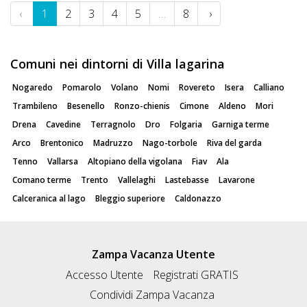
‹
1
2
3
4
5
…
8
›
Comuni nei dintorni di Villa lagarina
Nogaredo
Pomarolo
Volano
Nomi
Rovereto
Isera
Calliano
Trambileno
Besenello
Ronzo-chienis
Cimone
Aldeno
Mori
Drena
Cavedine
Terragnolo
Dro
Folgaria
Garniga terme
Arco
Brentonico
Madruzzo
Nago-torbole
Riva del garda
Tenno
Vallarsa
Altopiano della vigolana
Fiav
Ala
Comano terme
Trento
Vallelaghi
Lastebasse
Lavarone
Calceranica al lago
Bleggio superiore
Caldonazzo
Zampa Vacanza Utente
Accesso Utente
Registrati GRATIS
Condividi Zampa Vacanza