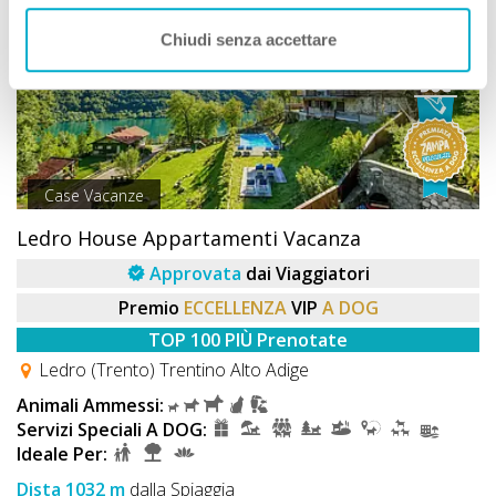
Chiudi senza accettare
Case Vacanze
Ledro House Appartamenti Vacanza
Approvata
dai Viaggiatori
Premio
ECCELLENZA
VIP
A DOG
TOP 100 PIÙ Prenotate
Ledro (Trento) Trentino Alto Adige
Animali Ammessi:
Servizi Speciali A DOG:
Ideale Per:
Dista 1032 m
dalla Spiaggia