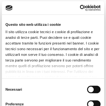
Vicino a noi puoi...
VEDI la Guida A DOG
Questo sito web utilizza i cookie
Il sito utilizza cookie tecnici e cookie di profilazione e
analisi di terze parti. Puoi decidere se e quali cookie
Spiagge A DOG nei Dintorni
accettare tramite le funzioni presenti nel banner. I cookie
Spiaggia di Molveno (spiaggia per animali)
16 Km
tecnici sono necessari per il funzionamento del sito e per
utilizzarli non serve il tuo consenso. I cookie di analisi di
Sarca Bau Beach
28 Km
terza parte servono per migliorare il suo rendimento
mentre quelli di profilazione servono per poterti offrire
pubblicità in linea con i tuoi interessi. Per l’utilizzo dei
cookie di profilazione e analisi di terza parte serve il tuo
Animali Ammessi
consenso. Se chiudi il banner cliccando sul tasto “Chiudi
Selezione
senza accettare” verranno installati solo i cookie tecnici.
Necessari
del
Servizi per Animali
Cliccando il pulsante “Accetta tutto” acconsenti all’utilizzo
consenso
di tutti i cookie. Cliccando il pulsante “mostra dettagli”
Preferenze
troverai le varie categorie di cookie e potrai accettare o