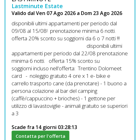
Lavora
Lastminute Estate
con
Valido dal Ven 07 Ago 2026 a Dom 23 Ago 2026
Noi
disponibili ultimi appartamenti per periodo dal
09/08 al 15/08! prenotazione minima 6 notti.
Inserisci
offerta 20% sconto su soggiorni da 6 o 7 notti !!!
Attività
disponibili ultimi
appartamenti per periodo dal 22/08 prenotazione
minima 6 notti. offerta 15% sconto su
soggiorni incluso nell'offerta: Trentino Dolomeet
Accedi
card - noleggio gratuito 4 ore x 1 e- bike e
carrello trasporto cane (da prenotare) - 1 buono a
/
persona colazione al bar del camping
Registrati
(caffè/cappuccino + brioches) - 1 gettone per
utilizzo di lavastoviglie - animali gratuito se superiori
a 3
Scade fra 14 giorni 03:28:12
Contatta per l'offerta