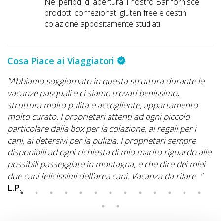
Nei periodi di apertura il nostro Bar fornisce
prodotti confezionati gluten free e cestini
colazione appositamente studiati.
Cosa Piace ai Viaggiatori
ta
"Abbiamo soggiornato in questa struttura durante le
"I
on
vacanze pasquali e ci siamo trovati benissimo,
pe
struttura molto pulita e accogliente, appartamento
as
molto curato. I proprietari attenti ad ogni piccolo
M
particolare dalla box per la colazione, ai regali per i
cani, ai detersivi per la pulizia. I proprietari sempre
disponibili ad ogni richiesta di mio marito riguardo alle
possibili passeggiate in montagna, e che dire dei miei
due cani felicissimi dell’area cani. Vacanza da rifare. "
L.P.