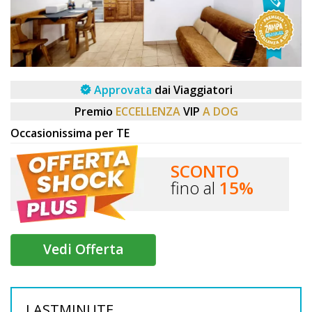
DOG
INFO
Approvata
dai Viaggiatori
A
Premio
ECCELLENZA
VIP
A DOG
DOG
Occasionissima per TE
SCONTO
CHIEDI
fino al
15%
CODICE
SCONTO
Vedi Offerta
Video
Tutorial
LASTMINUTE