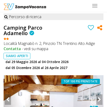
Toggle
navigat
Percorso di ricerca
STRUTTURE
Camping Parco
A
Adamello
DOG
Località Magnabò n. 2, Pinzolo TN Trentino Alto Adige
Contatta
-
vedi su mappa
SIAMO APERTI
LUOGHI
dal 29 Maggio 2026 al 04 Ottobre 2026
A
dal 05 Dicembre 2026 al 26 Aprile 2027
DOG
TOP 100 PIÙ PRENOTATE
OFFERTE
A