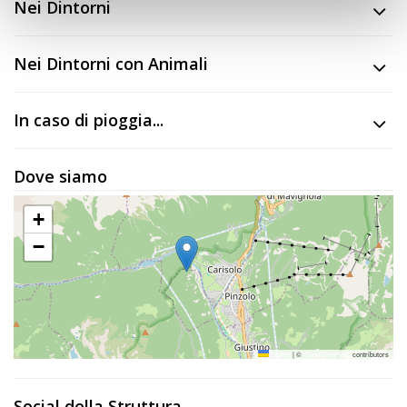
Nei Dintorni
Nei Dintorni con Animali
In caso di pioggia...
Dove siamo
+
−
Leaflet
|
©
OpenStreetMap
contributors
Social della Struttura