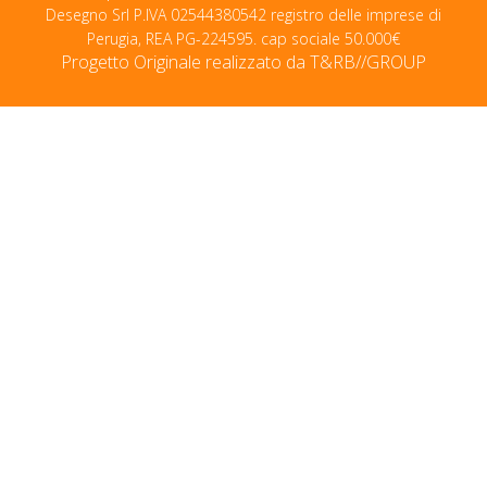
Desegno Srl P.IVA 02544380542 registro delle imprese di
Perugia, REA PG-224595. cap sociale 50.000€
Progetto Originale realizzato da
T&RB//GROUP