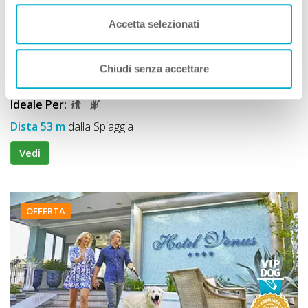
Premio
ECCELLENZA A DOG
Accetta selezionati
Approvata
dai Viaggiatori
Cattolica (Rimini) Emilia Romagna
Chiudi senza accettare
Animali Ammessi:
Servizi Speciali A DOG:
Ideale Per:
Dista 53 m
dalla Spiaggia
Vedi
OFFERTA