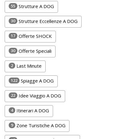
Lavora
55
Strutture A DOG
con
Noi
30
Strutture Eccellenze A DOG
Inserisci
17
Offerte SHOCK
Attività
30
Offerte Speciali
2
Last Minute
Accedi
122
Spiagge A DOG
/
Registrati
22
Idee Viaggio A DOG
4
Itinerari A DOG
9
Zone Turistiche A DOG