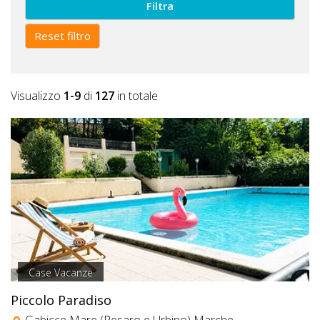
Filtra
Reset filtro
Visualizzo
1-9
di
127
in totale
Case Vacanze
Piccolo Paradiso
Gabicce Mare (Pesaro e Urbino) Marche