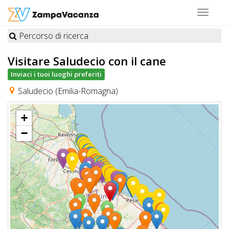
Toggle
navigat
Percorso di ricerca
STRUTTURE
Visitare Saludecio
con il cane
A
Inviaci i tuoi luoghi preferiti
DOG
Saludecio (Emilia-Romagna)
+
LUOGHI
−
A
DOG
OFFERTE
A