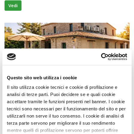
Vedi
Questo sito web utilizza i cookie
Residence
Il sito utilizza cookie tecnici e cookie di profilazione e
analisi di terze parti. Puoi decidere se e quali cookie
Residence Casa Mare Vallugola Di Gabicce
accettare tramite le funzioni presenti nel banner. I cookie
Premio
ECCELLENZA A DOG
tecnici sono necessari per il funzionamento del sito e per
utilizzarli non serve il tuo consenso. I cookie di analisi di
Approvata
dai Viaggiatori
terza parte servono per migliorare il suo rendimento
Gabicce Mare (Pesaro e Urbino) Marche
mentre quelli di profilazione servono per poterti offrire