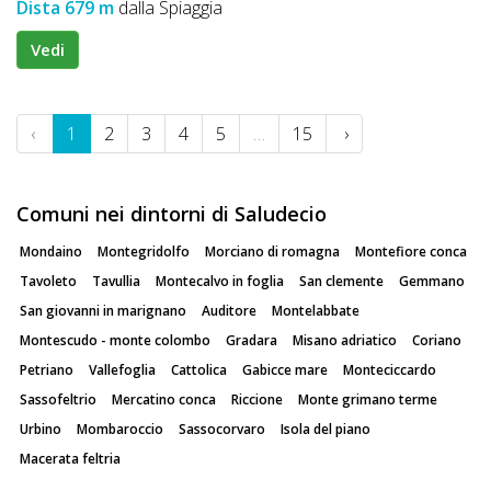
Dista 679 m
dalla Spiaggia
Vedi
‹
1
2
3
4
5
…
15
›
Comuni nei dintorni di Saludecio
Mondaino
Montegridolfo
Morciano di romagna
Montefiore conca
Tavoleto
Tavullia
Montecalvo in foglia
San clemente
Gemmano
San giovanni in marignano
Auditore
Montelabbate
Montescudo - monte colombo
Gradara
Misano adriatico
Coriano
Petriano
Vallefoglia
Cattolica
Gabicce mare
Monteciccardo
Sassofeltrio
Mercatino conca
Riccione
Monte grimano terme
Urbino
Mombaroccio
Sassocorvaro
Isola del piano
Macerata feltria