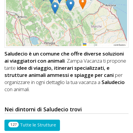
DOG
INFO
A
Leaflet
|
©
OpenStreetMap
contributors
DOG
Saludecio è un comune che offre diverse soluzioni
ai viaggiatori con animali
. Zampa Vacanza ti propone
tante
idee di viaggio, itinerari specializzati, e
CHIEDI
strutture animali ammessi e spiagge per cani
per
organizzare in ogni dettaglio la tua vacanza a
Saludecio
CODICE
con animali.
SCONTO
Video
Nei dintorni di Saludecio trovi
Tutorial
127
Tutte le Strutture