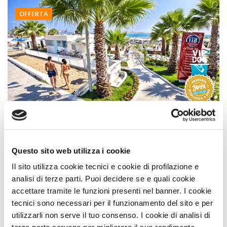
OFFERTA
Hotel
Hotel Corona
Approvata
dai Viaggiatori
Questo sito web utilizza i cookie
Premio
ECCELLENZA
VIP
A DOG
Il sito utilizza cookie tecnici e cookie di profilazione e
TOP 100 PIÙ Prenotate
analisi di terze parti. Puoi decidere se e quali cookie
PREMIO ZAMPA DELL'ANNO
accettare tramite le funzioni presenti nel banner. I cookie
Riccione (Rimini) Emilia Romagna
tecnici sono necessari per il funzionamento del sito e per
utilizzarli non serve il tuo consenso. I cookie di analisi di
Animali Ammessi: