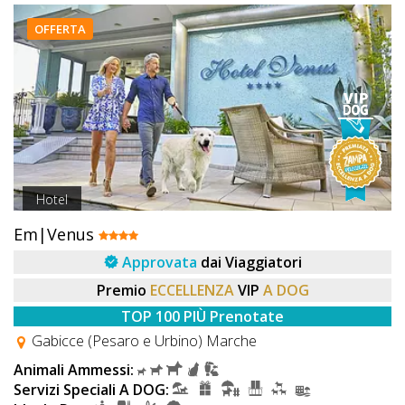
OFFERTA
Hotel
Em|Venus
Approvata
dai Viaggiatori
Premio
ECCELLENZA
VIP
A DOG
TOP 100 PIÙ Prenotate
Gabicce (Pesaro e Urbino) Marche
Animali Ammessi:
Servizi Speciali A DOG: