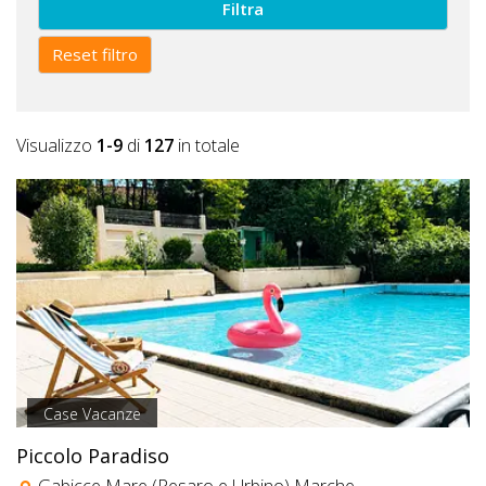
Filtra
Reset filtro
Visualizzo
1-9
di
127
in totale
Case Vacanze
Piccolo Paradiso
Gabicce Mare (Pesaro e Urbino) Marche