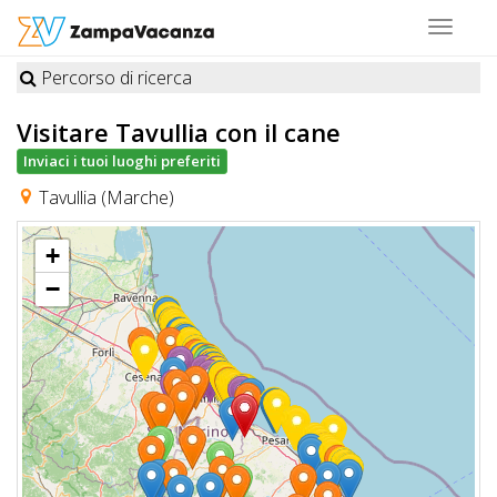
Toggle
navigat
Percorso di ricerca
STRUTTURE
Visitare Tavullia
con il cane
A
Inviaci i tuoi luoghi preferiti
DOG
Tavullia (Marche)
+
LUOGHI
−
A
DOG
OFFERTE
A