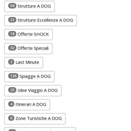
Lavora
58
Strutture A DOG
con
Noi
32
Strutture Eccellenze A DOG
Inserisci
18
Offerte SHOCK
Attività
32
Offerte Speciali
3
Last Minute
Accedi
126
Spiagge A DOG
/
Registrati
23
Idee Viaggio A DOG
4
Itinerari A DOG
6
Zone Turistiche A DOG