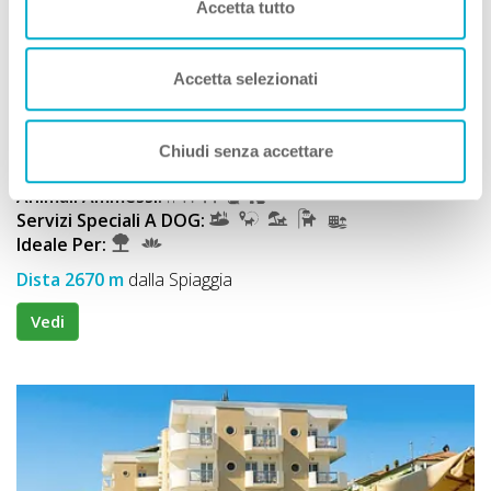
Accetta tutto
Residence
Residence Casa Mare Vallugola Di Gabicce
Accetta selezionati
Premio
ECCELLENZA A DOG
Approvata
dai Viaggiatori
Chiudi senza accettare
Gabicce Mare (Pesaro e Urbino) Marche
Animali Ammessi:
Servizi Speciali A DOG:
Ideale Per:
Dista 2670 m
dalla Spiaggia
Vedi