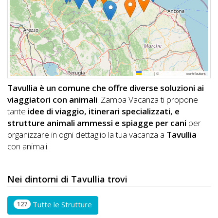
DOG
INFO
A
Leaflet
|
©
OpenStreetMap
contributors
DOG
Tavullia è un comune che offre diverse soluzioni ai
viaggiatori con animali
. Zampa Vacanza ti propone
tante
idee di viaggio, itinerari specializzati, e
CHIEDI
strutture animali ammessi e spiagge per cani
per
organizzare in ogni dettaglio la tua vacanza a
Tavullia
CODICE
con animali.
SCONTO
Video
Nei dintorni di Tavullia trovi
Tutorial
127
Tutte le Strutture