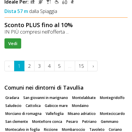
Ideale Per:
Dista 57 m
dalla Spiaggia
Sconto PLUS fino al 10%
IN PIÙ compresi nell'offerta ...
Vedi
‹
1
2
3
4
5
…
15
›
Comuni nei dintorni di Tavullia
Gradara
San giovanni in marignano
Montelabbate
Montegridolfo
Saludecio
Cattolica
Gabicce mare
Mondaino
Morciano di romagna
Vallefoglia
Misano adriatico
Monteciccardo
San clemente
Montefiore conca
Pesaro
Petriano
Gemmano
Montecalvo in foglia
Riccione
Mombaroccio
Tavoleto
Coriano