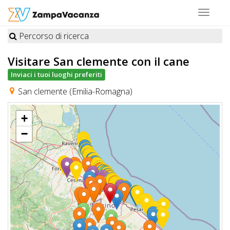
Toggle
navigat
Percorso di ricerca
STRUTTURE
Visitare San clemente
con il cane
A
Inviaci i tuoi luoghi preferiti
DOG
San clemente (Emilia-Romagna)
+
LUOGHI
−
A
DOG
OFFERTE
A