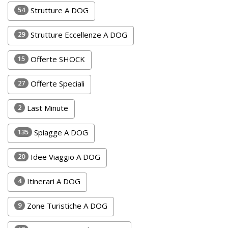
Lavora
54
Strutture A DOG
con
Noi
29
Strutture Eccellenze A DOG
Inserisci
15
Offerte SHOCK
Attività
27
Offerte Speciali
2
Last Minute
Accedi
135
Spiagge A DOG
/
Registrati
20
Idee Viaggio A DOG
4
Itinerari A DOG
9
Zone Turistiche A DOG