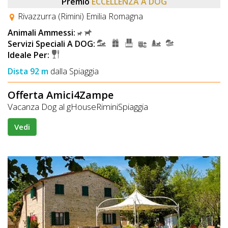
Premio
ECCELLENZA A DOG
Rivazzurra (Rimini) Emilia Romagna
Animali Ammessi:
Servizi Speciali A DOG:
Ideale Per:
Dista 92 m
dalla Spiaggia
Offerta Amici4Zampe
Vacanza Dog al gHouseRiminiSpiaggia
Vedi