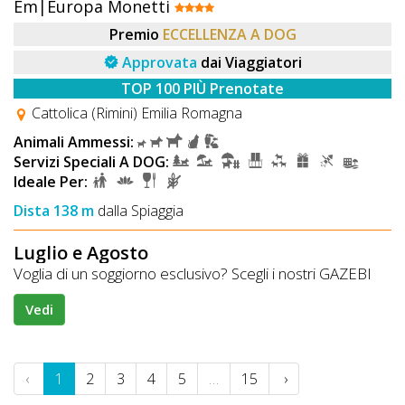
Em|Europa Monetti
Premio
ECCELLENZA A DOG
Approvata
dai Viaggiatori
TOP 100 PIÙ Prenotate
Cattolica (Rimini) Emilia Romagna
Animali Ammessi:
Servizi Speciali A DOG:
Ideale Per:
Dista 138 m
dalla Spiaggia
Luglio e Agosto
Voglia di un soggiorno esclusivo? Scegli i nostri GAZEBI
Vedi
‹
1
2
3
4
5
…
15
›