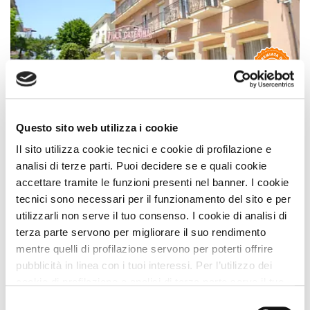
Hotel
Hotel Villa Caterina
Questo sito web utilizza i cookie
Premio
STRUTTURA A DOG
Il sito utilizza cookie tecnici e cookie di profilazione e
Marina Centro (Rimini) Emilia Romagna
analisi di terze parti. Puoi decidere se e quali cookie
accettare tramite le funzioni presenti nel banner. I cookie
Animali Ammessi:
tecnici sono necessari per il funzionamento del sito e per
Servizi Speciali A DOG:
utilizzarli non serve il tuo consenso. I cookie di analisi di
Ideale Per:
terza parte servono per migliorare il suo rendimento
Dista 267 m
dalla Spiaggia
mentre quelli di profilazione servono per poterti offrire
pubblicità in linea con i tuoi interessi. Per l’utilizzo dei
Vedi
cookie di profilazione e analisi di terza parte serve il tuo
consenso. Se chiudi il banner cliccando sul tasto “Chiudi
Selezione