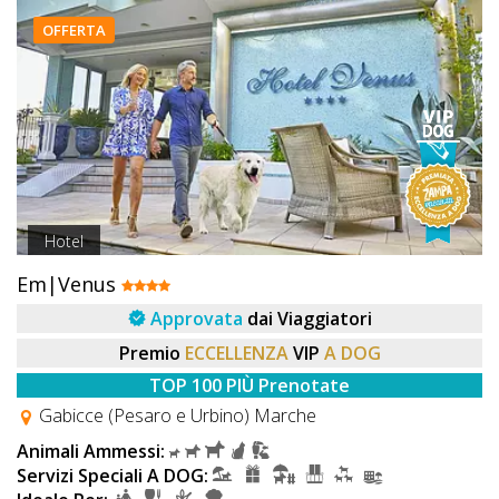
OFFERTA
Hotel
Em|Venus
Approvata
dai Viaggiatori
Premio
ECCELLENZA
VIP
A DOG
TOP 100 PIÙ Prenotate
Gabicce (Pesaro e Urbino) Marche
Animali Ammessi:
Servizi Speciali A DOG: