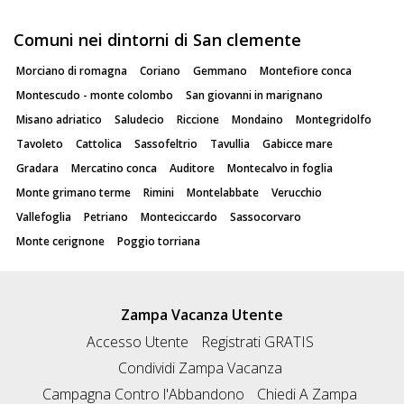
Comuni nei dintorni di San clemente
Morciano di romagna
Coriano
Gemmano
Montefiore conca
Montescudo - monte colombo
San giovanni in marignano
Misano adriatico
Saludecio
Riccione
Mondaino
Montegridolfo
Tavoleto
Cattolica
Sassofeltrio
Tavullia
Gabicce mare
Gradara
Mercatino conca
Auditore
Montecalvo in foglia
Monte grimano terme
Rimini
Montelabbate
Verucchio
Vallefoglia
Petriano
Monteciccardo
Sassocorvaro
Monte cerignone
Poggio torriana
Zampa Vacanza Utente
Accesso Utente
Registrati GRATIS
Condividi Zampa Vacanza
Campagna Contro l'Abbandono
Chiedi A Zampa