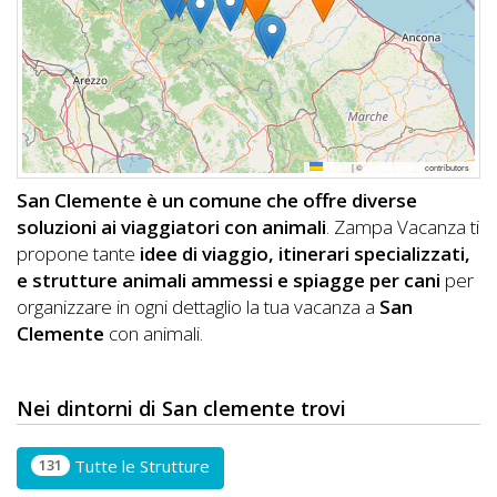
DOG
INFO
A
Leaflet
|
©
OpenStreetMap
contributors
DOG
San Clemente è un comune che offre diverse
soluzioni ai viaggiatori con animali
. Zampa Vacanza ti
propone tante
idee di viaggio, itinerari specializzati,
CHIEDI
e strutture animali ammessi e spiagge per cani
per
organizzare in ogni dettaglio la tua vacanza a
San
CODICE
Clemente
con animali.
SCONTO
Video
Nei dintorni di San clemente trovi
Tutorial
131
Tutte le Strutture