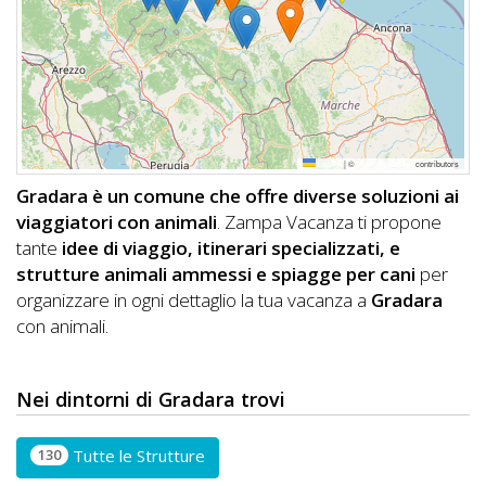
DOG
INFO
A
Leaflet
|
©
OpenStreetMap
contributors
DOG
Gradara è un comune che offre diverse soluzioni ai
viaggiatori con animali
. Zampa Vacanza ti propone
tante
idee di viaggio, itinerari specializzati, e
CHIEDI
strutture animali ammessi e spiagge per cani
per
organizzare in ogni dettaglio la tua vacanza a
Gradara
CODICE
con animali.
SCONTO
Video
Nei dintorni di Gradara trovi
Tutorial
130
Tutte le Strutture