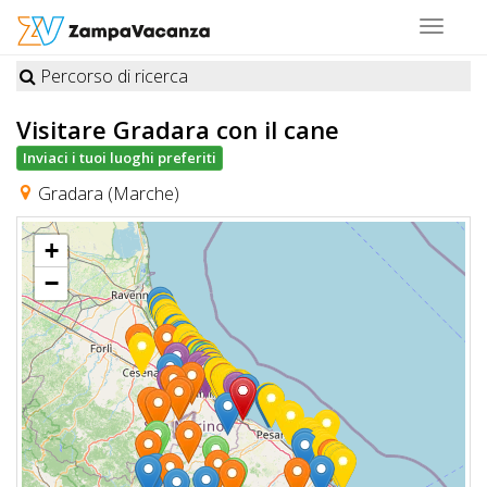
Toggle
navigat
Percorso di ricerca
STRUTTURE
Visitare Gradara
con il cane
A
Inviaci i tuoi luoghi preferiti
DOG
Gradara (Marche)
+
LUOGHI
−
A
DOG
OFFERTE
A