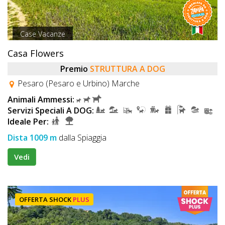
Case Vacanze
Casa Flowers
Premio
STRUTTURA A DOG
Pesaro (Pesaro e Urbino) Marche
Animali Ammessi:
Servizi Speciali A DOG:
Ideale Per:
Dista 1009 m
dalla Spiaggia
Vedi
OFFERTA SHOCK
PLUS