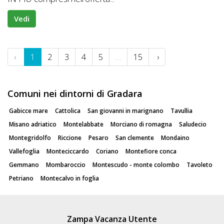
Vedi
‹
1
2
3
4
5
…
15
›
Comuni nei dintorni di Gradara
Gabicce mare
Cattolica
San giovanni in marignano
Tavullia
Misano adriatico
Montelabbate
Morciano di romagna
Saludecio
Montegridolfo
Riccione
Pesaro
San clemente
Mondaino
Vallefoglia
Monteciccardo
Coriano
Montefiore conca
Gemmano
Mombaroccio
Montescudo - monte colombo
Tavoleto
Petriano
Montecalvo in foglia
Zampa Vacanza Utente