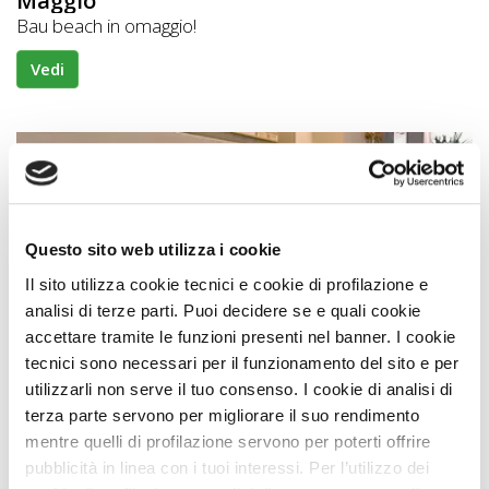
Maggio
Bau beach in omaggio!
Vedi
OFFERTA
Questo sito web utilizza i cookie
Il sito utilizza cookie tecnici e cookie di profilazione e
analisi di terze parti. Puoi decidere se e quali cookie
accettare tramite le funzioni presenti nel banner. I cookie
tecnici sono necessari per il funzionamento del sito e per
Hotel
utilizzarli non serve il tuo consenso. I cookie di analisi di
Em|Europa Monetti
terza parte servono per migliorare il suo rendimento
Premio
ECCELLENZA A DOG
mentre quelli di profilazione servono per poterti offrire
pubblicità in linea con i tuoi interessi. Per l’utilizzo dei
Approvata
dai Viaggiatori