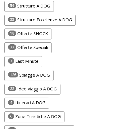
Lavora
59
Strutture A DOG
con
Noi
33
Strutture Eccellenze A DOG
Inserisci
18
Offerte SHOCK
Attività
33
Offerte Speciali
3
Last Minute
Accedi
126
Spiagge A DOG
/
Registrati
22
Idee Viaggio A DOG
4
Itinerari A DOG
6
Zone Turistiche A DOG