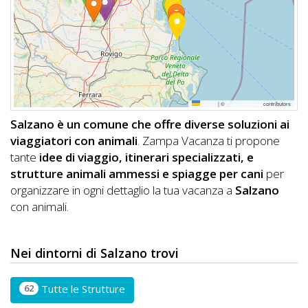
DOG
INFO
A
Leaflet
|
©
OpenStreetMap
contributors
DOG
Salzano è un comune che offre diverse soluzioni ai
viaggiatori con animali
. Zampa Vacanza ti propone
tante
idee di viaggio, itinerari specializzati, e
CHIEDI
strutture animali ammessi e spiagge per cani
per
organizzare in ogni dettaglio la tua vacanza a
Salzano
CODICE
con animali.
SCONTO
Video
Nei dintorni di Salzano trovi
Tutorial
62
Tutte le Strutture