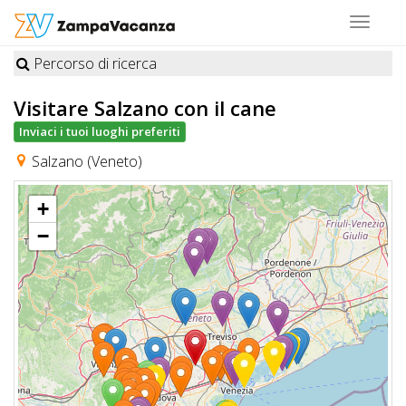
Toggle
navigat
Percorso di ricerca
STRUTTURE
Visitare Salzano
con il cane
A
Inviaci i tuoi luoghi preferiti
DOG
Salzano (Veneto)
+
LUOGHI
−
A
DOG
OFFERTE
A