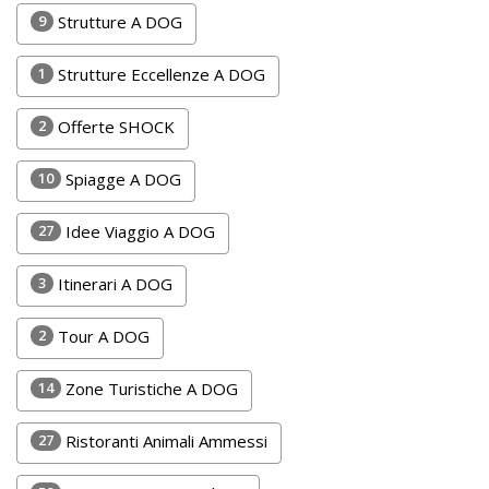
Lavora
9
Strutture A DOG
con
Noi
1
Strutture Eccellenze A DOG
Inserisci
2
Offerte SHOCK
Attività
10
Spiagge A DOG
27
Idee Viaggio A DOG
Accedi
3
Itinerari A DOG
/
Registrati
2
Tour A DOG
14
Zone Turistiche A DOG
27
Ristoranti Animali Ammessi