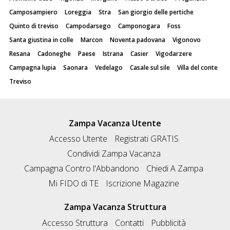
Camposampiero
Loreggia
Stra
San giorgio delle pertiche
Quinto di treviso
Campodarsego
Camponogara
Foss
Santa giustina in colle
Marcon
Noventa padovana
Vigonovo
Resana
Cadoneghe
Paese
Istrana
Casier
Vigodarzere
Campagna lupia
Saonara
Vedelago
Casale sul sile
Villa del conte
Treviso
Zampa Vacanza Utente
Accesso Utente
Registrati GRATIS
Condividi Zampa Vacanza
Campagna Contro l'Abbandono
Chiedi A Zampa
Mi FIDO di TE
Iscrizione Magazine
Zampa Vacanza Struttura
Accesso Struttura
Contatti
Pubblicità