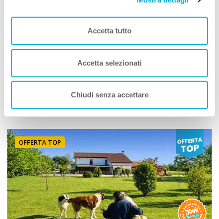
Villaggi Turistici
Club Del Sole Jesolo Mare Family Village
Accetta tutto
Premio
ECCELLENZA A DOG
Jesolo (Venezia) Veneto
Accetta selezionati
Animali Ammessi:
Servizi Speciali A DOG:
Chiudi senza accettare
Vedi
OFFERTA TOP