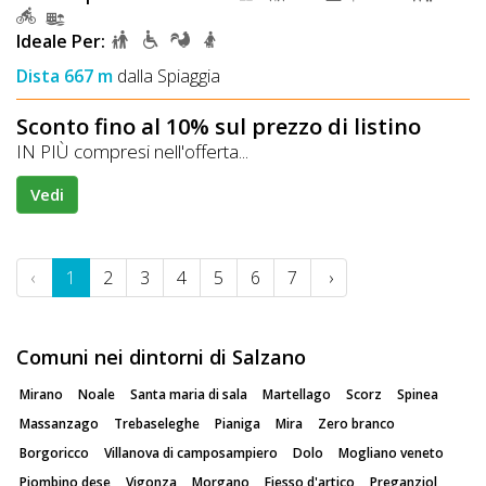
Ideale Per:
Dista 667 m
dalla Spiaggia
Sconto fino al 10% sul prezzo di listino
IN PIÙ compresi nell'offerta...
Vedi
‹
1
2
3
4
5
6
7
›
Comuni nei dintorni di Salzano
Mirano
Noale
Santa maria di sala
Martellago
Scorz
Spinea
Massanzago
Trebaseleghe
Pianiga
Mira
Zero branco
Borgoricco
Villanova di camposampiero
Dolo
Mogliano veneto
Piombino dese
Vigonza
Morgano
Fiesso d'artico
Preganziol