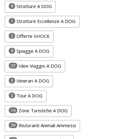
Lavora
9
Strutture A DOG
con
Noi
1
Strutture Eccellenze A DOG
Inserisci
2
Offerte SHOCK
Attività
9
Spiagge A DOG
27
Idee Viaggio A DOG
Accedi
3
Itinerari A DOG
/
Registrati
2
Tour A DOG
14
Zone Turistiche A DOG
29
Ristoranti Animali Ammessi