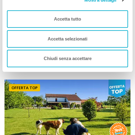
Villaggi Turistici
Club Del Sole Jesolo Mare Family Village
Accetta tutto
Premio
ECCELLENZA A DOG
Jesolo (Venezia) Veneto
Accetta selezionati
Animali Ammessi:
Servizi Speciali A DOG:
Chiudi senza accettare
Vedi
OFFERTA TOP