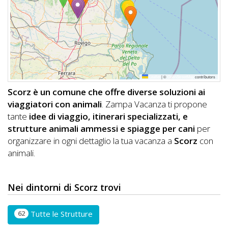
DOG
INFO
A
Leaflet
|
©
OpenStreetMap
contributors
DOG
Scorz è un comune che offre diverse soluzioni ai
viaggiatori con animali
. Zampa Vacanza ti propone
tante
idee di viaggio, itinerari specializzati, e
CHIEDI
strutture animali ammessi e spiagge per cani
per
organizzare in ogni dettaglio la tua vacanza a
Scorz
con
CODICE
animali.
SCONTO
Video
Nei dintorni di Scorz trovi
Tutorial
62
Tutte le Strutture