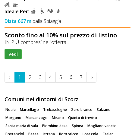
Ideale Per:
Dista 667 m
dalla Spiaggia
Sconto fino al 10% sul prezzo di listino
IN PIÙ compresi nell'offerta...
Vedi
‹
1
2
3
4
5
6
7
›
Comuni nei dintorni di Scorz
Noale
Martellago
Trebaseleghe
Zero branco
Salzano
Morgano
Massanzago
Mirano
Quinto di treviso
Santa maria di sala
Piombino dese
Spinea
Mogliano veneto
Preganziol
Paese
Istrana
Borgoricco
Loreggia
Casier