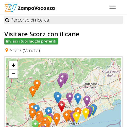
Toggle
navigat
Percorso di ricerca
STRUTTURE
Visitare Scorz
con il cane
A
Inviaci i tuoi luoghi preferiti
DOG
Scorz (Veneto)
+
LUOGHI
−
A
DOG
OFFERTE
A