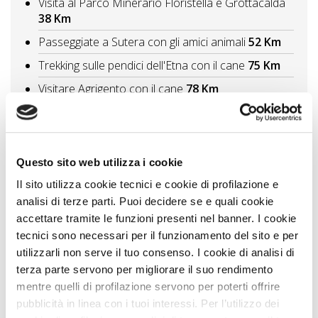
Visita al Parco Minerario Floristella e Grottacalda
38 Km
Passeggiate a Sutera con gli amici animali
52 Km
Trekking sulle pendici dell'Etna con il cane
75 Km
Visitare Agrigento con il cane
78 Km
Vedi tutti
Itinerari A DOG
Questo sito web utilizza i cookie
Percorsi con il cane in Sicilia tra natura e cultura
38 Km
Il sito utilizza cookie tecnici e cookie di profilazione e
analisi di terze parti. Puoi decidere se e quali cookie
Vedi tutti
accettare tramite le funzioni presenti nel banner. I cookie
tecnici sono necessari per il funzionamento del sito e per
utilizzarli non serve il tuo consenso. I cookie di analisi di
Zampa Vacanza Consiglia
terza parte servono per migliorare il suo rendimento
mentre quelli di profilazione servono per poterti offrire
pubblicità in linea con i tuoi interessi. Per l’utilizzo dei