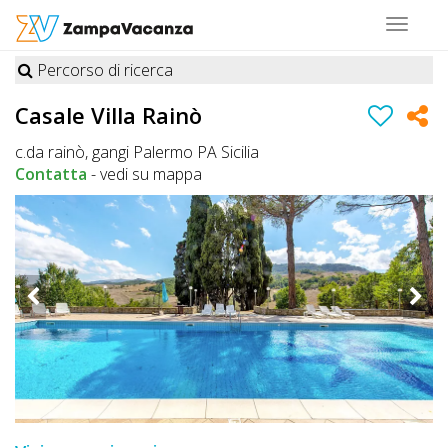
Toggle
navigat
Percorso di ricerca
STRUTTURE
Casale Villa Rainò
A
c.da rainò, gangi Palermo PA Sicilia
DOG
Contatta
-
vedi su mappa
LUOGHI
A
DOG
OFFERTE
A