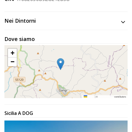
Lavora
con
Noi
Nei Dintorni
Inserisci
Dove siamo
Attività
+
−
Accedi
/
Registrati
Leaflet
|
©
OpenStreetMap
contributors
Sicilia A DOG