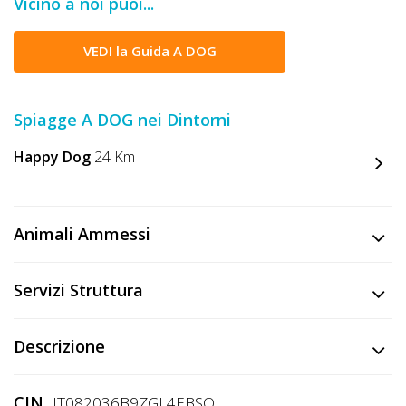
Vicino a noi puoi...
DOG
VEDI la Guida A DOG
INFO
A
Spiagge A DOG nei Dintorni
DOG
Happy Dog
24 Km
CHIEDI
Animali Ammessi
CODICE
SCONTO
Servizi Struttura
Video
Descrizione
Tutorial
CIN
IT082036B9ZGL4EBSO