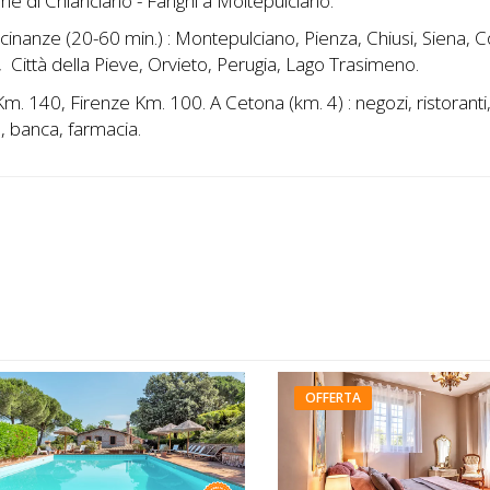
e di Chianciano - Fanghi a Moltepulciano.
icinanze (20-60 min.) : Montepulciano, Pienza, Chiusi, Siena, 
 Città della Pieve, Orvieto, Perugia, Lago Trasimeno.
. 140, Firenze Km. 100. A Cetona (km. 4) : negozi, ristoranti, 
, banca, farmacia.
OFFERTA