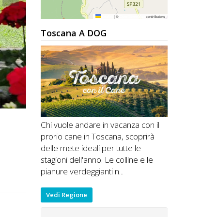
Leaflet
|
©
OpenStreetMap
contributors
Toscana A DOG
Chi vuole andare in vacanza con il
prorio cane in Toscana, scoprirà
delle mete ideali per tutte le
stagioni dell'anno. Le colline e le
pianure verdeggianti n...
Vedi Regione