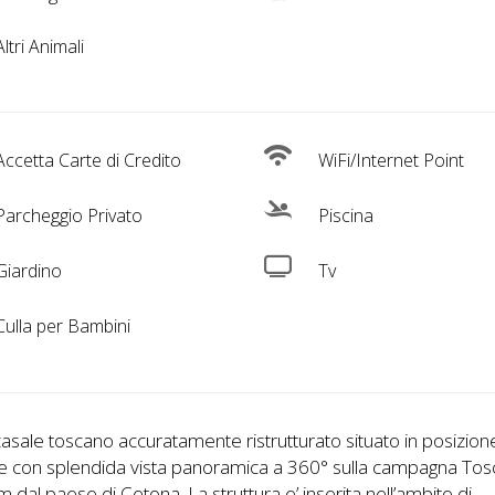
ltri Animali
ccetta Carte di Credito
WiFi/Internet Point
archeggio Privato
Piscina
iardino
Tv
ulla per Bambini
casale toscano accuratamente ristrutturato situato in posizion
re con splendida vista panoramica a 360° sulla campagna Tos
km dal paese di Cetona. La struttura e’ inserita nell’ambito di