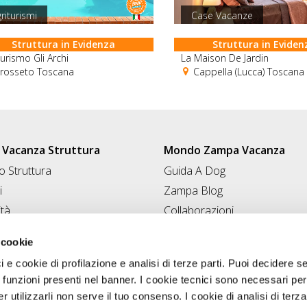
riturismi
Case Vacanze
Struttura in Evidenza
Struttura in Eviden
turismo Gli Archi
La Maison De Jardin
rosseto Toscana
Cappella (Lucca) Toscana
Vacanza Struttura
Mondo Zampa Vacanza
 Struttura
Guida A Dog
i
Zampa Blog
ità
Collaborazioni
Conad for Pet
 Struttura
 cookie
ci e cookie di profilazione e analisi di terze parti. Puoi decidere s
 funzioni presenti nel banner. I cookie tecnici sono necessari per 
 utilizzarli non serve il tuo consenso. I cookie di analisi di terza