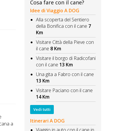
Cosa fare con il cane?
Idee di Viaggio A DOG
Alla scoperta del Sentiero
della Bonifica con il cane
7
Km
Visitare Città della Pieve con
il cane
8 Km
Visitare il borgo di Radicofani
con il cane
13 Km
Una gita a Fabro con il cane
13 Km
Visitare Paciano con il cane
14 Km
Vedi tutti
e
Itinerari A DOG
cana a
Viaggio in auto con il cane in