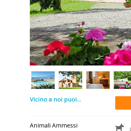
DOG
INFO
A
DOG
CHIEDI
CODICE
SCONTO
Vicino a noi puoi...
Video
Tutorial
Animali Ammessi
C