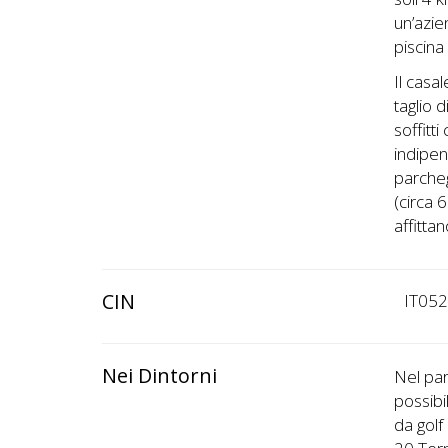
un’azie
piscina
Il casa
taglio 
soffitti
indipen
parche
(circa 
affittan
CIN
IT05
Nei Dintorni
Nel par
possibi
da golf