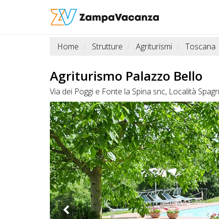
Home
Strutture
Agriturismi
Toscana
STRUTTURE
A
Agriturismo Palazzo Bello
DOG
Via dei Poggi e Fonte la Spina snc, Località Spa
LUOGHI
A
DOG
OFFERTE
A