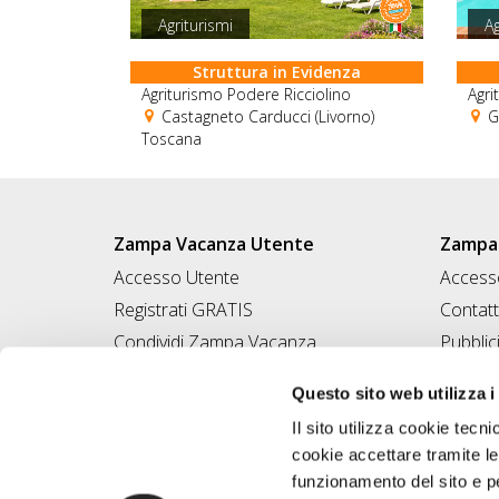
Agriturismi
Ag
Struttura in Evidenza
Agriturismo Podere Ricciolino
Agri
Castagneto Carducci (Livorno)
G
Toscana
Zampa Vacanza Utente
Zampa 
Accesso Utente
Accesso
Registrati GRATIS
Contatt
Condividi Zampa Vacanza
Pubblic
Campagna Contro l'Abbandono
Iscrivi
Questo sito web utilizza i
Chiedi A Zampa
Il sito utilizza cookie tecni
Mi FIDO di TE
cookie accettare tramite le
Iscrizione Magazine
funzionamento del sito e per