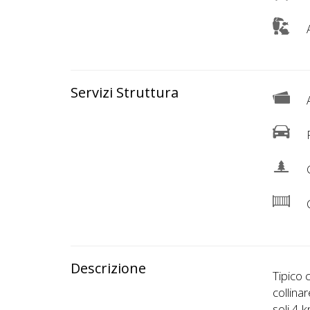
Lavora
con
A
Noi
Inserisci
Servizi Struttura
Attività
A
P
Accedi
G
/
C
Registrati
Descrizione
Tipico 
collina
soli 4 