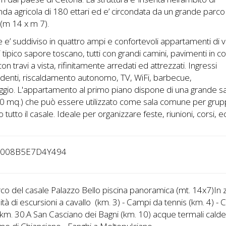
nda agricola di 180 ettari ed e’ circondata da un grande parc
 (m 14 x m 7).
le e’ suddiviso in quattro ampi e confortevoli appartamenti di v
di tipico sapore toscano, tutti con grandi camini, pavimenti in co
 con travi a vista, rifinitamente arredati ed attrezzati. Ingressi
denti, riscaldamento autonomo, TV, WiFi, barbecue,
ggio. L'appartamento al primo piano dispone di una grande s
60 mq.) che può essere utilizzato come sala comune per grup
o tutto il casale. Ideale per organizzare feste, riunioni, corsi, e
2008B5E7D4Y494
co del casale Palazzo Bello piscina panoramica (mt. 14x7)
In 
lità di escursioni a cavallo (km. 3) - Campi da tennis (km. 4) 
 km. 30.
A San Casciano dei Bagni (km. 10) acque termali cald