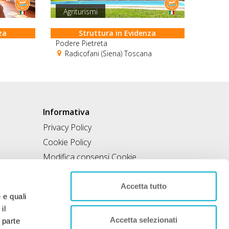
Agriturismi
za
Struttura in Evidenza
Podere Pietreta
Radicofani (Siena) Toscana
Informativa
Privacy Policy
Cookie Policy
Modifica consensi Cookie
Condizioni di utilizzo
Contratto di inclusione
Accetta tutto
e e quali
il
Accetta selezionati
 parte