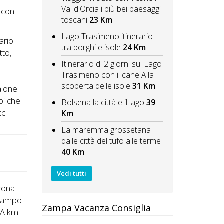
Val d'Orcia i più bei paesaggi
o con
toscani
23 Km
Lago Trasimeno itinerario
ario
tra borghi e isole
24 Km
tto,
Itinerario di 2 giorni sul Lago
Trasimeno con il cane Alla
scoperta delle isole
31 Km
alone
pi che
Bolsena la città e il lago
39
cc.
Km
La maremma grossetana
dalle città del tufo alle terme
40 Km
Vedi tutti
zona
- Campo
Zampa Vacanza Consiglia
e
A km.