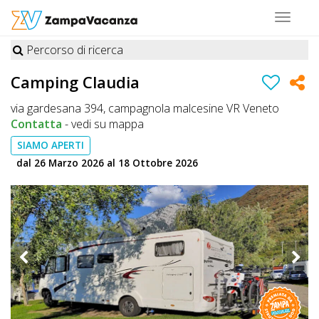
Toggle
navigat
Percorso di ricerca
STRUTTURE
Camping Claudia
A
via gardesana 394, campagnola malcesine VR Veneto
DOG
Contatta
-
vedi su mappa
SIAMO APERTI
dal 26 Marzo 2026 al 18 Ottobre 2026
LUOGHI
A
DOG
OFFERTE
A