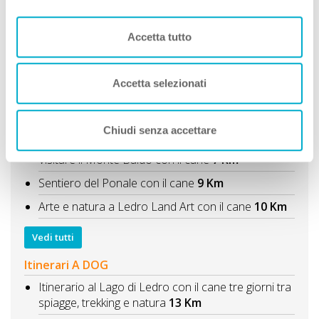
Vedi Regione
Accetta tutto
Cosa fare con il cane?
Idee di Viaggio A DOG
Visitare Limone sul Garda e la Limonaia del Castèl
Accetta selezionati
con il cane
3 Km
Viaggiare in auto a Tremosine sul Garda con il
Chiudi senza accettare
cane
5 Km
Visitare il Monte Baldo con il cane
7 Km
Sentiero del Ponale con il cane
9 Km
Arte e natura a Ledro Land Art con il cane
10 Km
Vedi tutti
Itinerari A DOG
Itinerario al Lago di Ledro con il cane tre giorni tra
spiagge, trekking e natura
13 Km