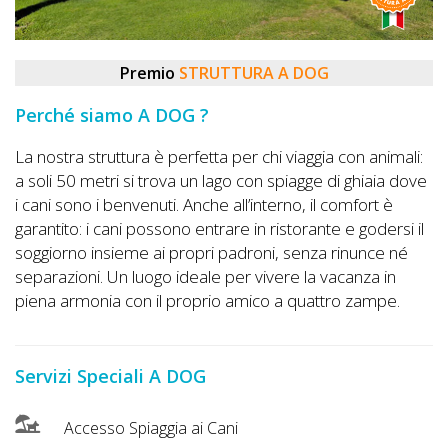
DOG
Premio
STRUTTURA A DOG
INFO
Perché siamo A DOG ?
A
La nostra struttura è perfetta per chi viaggia con animali:
DOG
a soli 50 metri si trova un lago con spiagge di ghiaia dove
i cani sono i benvenuti. Anche all’interno, il comfort è
garantito: i cani possono entrare in ristorante e godersi il
CHIEDI
soggiorno insieme ai propri padroni, senza rinunce né
separazioni. Un luogo ideale per vivere la vacanza in
CODICE
piena armonia con il proprio amico a quattro zampe.
SCONTO
Video
Servizi Speciali A DOG
Tutorial
Accesso Spiaggia ai Cani