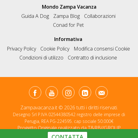
Mondo Zampa Vacanza
Guida A Dog
Zampa Blog
Collaborazioni
Conad for Pet
Informativa
Privacy Policy
Cookie Policy
Modifica consensi Cookie
Condizioni di utilizzo
Contratto di inclusione
Zampavacanza.it © 2026 tutti i diritti riservati.
Desegno Srl P.IVA 02544380542 registro delle imprese di
Perugia, REA PG-224595. cap sociale 50.000€
Progetto Originale realizzato da
T&RB//GROUP
CONTATTA