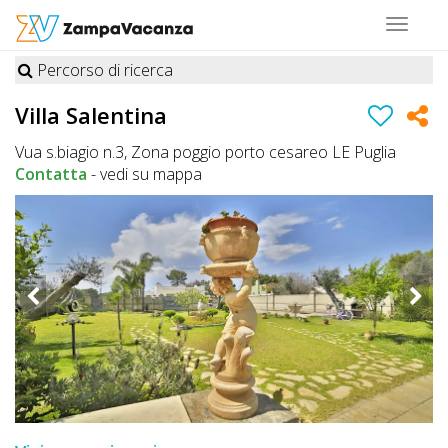
Toggle
navigat
Percorso di ricerca
STRUTTURE
Villa Salentina
A
Vua s.biagio n.3, Zona poggio porto cesareo LE Puglia
DOG
Contatta
-
vedi su mappa
LUOGHI
A
DOG
OFFERTE
A