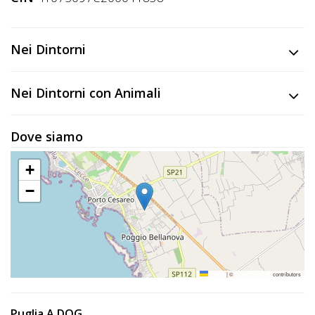
Lavora
con
Noi
Nei Dintorni
Inserisci
Nei Dintorni con Animali
Attività
Dove siamo
Accedi
+
/
−
Registrati
Leaflet
|
©
OpenStreetMap
contributors
Puglia A DOG