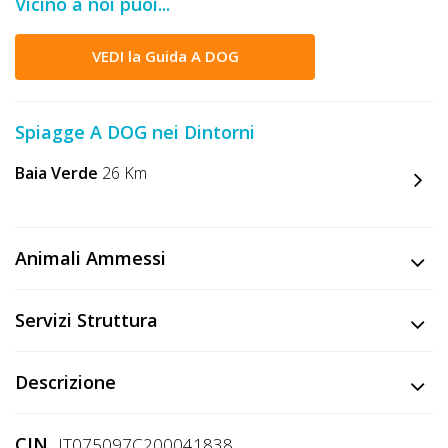
Vicino a noi puoi...
DOG
VEDI la Guida A DOG
INFO
A
Spiagge A DOG nei Dintorni
DOG
Baia Verde
26 Km
CHIEDI
Animali Ammessi
CODICE
SCONTO
Servizi Struttura
Video
Descrizione
Tutorial
CIN
IT075097C200041838