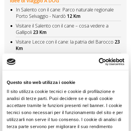
Idee di Viaggio A DOG
In Salento con il cane: Parco naturale regionale
Porto Selvaggio - Nardò
12 Km
Visitare il Salento con il cane – cosa vedere a
Gallipoli
23 Km
Visitare Lecce con il cane: la patria del Barocco
23
Km
Vivere gli eventi in Puglia con il cane - la Notte della
Taranta
33 Km
Visitare Melendugno con il cane
40 Km
Questo sito web utilizza i cookie
Vedi tutti
Il sito utilizza cookie tecnici e cookie di profilazione e
Itinerari A DOG
analisi di terze parti. Puoi decidere se e quali cookie
accettare tramite le funzioni presenti nel banner. I cookie
Lecce la città e il mare del Salento
19 Km
tecnici sono necessari per il funzionamento del sito e per
Vedi tutti
utilizzarli non serve il tuo consenso. I cookie di analisi di
terza parte servono per migliorare il suo rendimento