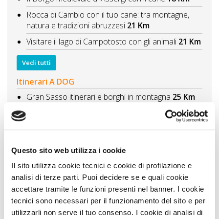
Rocca di Cambio con il tuo cane: tra montagne,
natura e tradizioni abruzzesi
21 Km
Visitare il lago di Campotosto con gli animali
21 Km
Vedi tutti
Itinerari A DOG
Gran Sasso itinerari e borghi in montagna
25 Km
Passeggiate in provincia di Rieti con il cane tra
testimonianze romane e relax lungo i laghi
33 Km
Weekend tra Tivoli e Roma con il cane passeggiata
tra storia e natura
60 Km
Questo sito web utilizza i cookie
Visitare il Parco Nazionale d’Abruzzo Itinerario di 2
Il sito utilizza cookie tecnici e cookie di profilazione e
giorni con il cane
71 Km
analisi di terze parti. Puoi decidere se e quali cookie
accettare tramite le funzioni presenti nel banner. I cookie
Dog trekking in Abruzzo camminate in montagna
tecnici sono necessari per il funzionamento del sito e per
con il cane
74 Km
utilizzarli non serve il tuo consenso. I cookie di analisi di