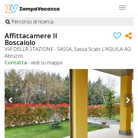
Toggle
navigat
Percorso di ricerca
STRUTTURE
Affittacamere Il
Boscaiolo
A
VIA DELLA STAZIONE - SASSA, Sassa Scalo L'AQUILA AQ
DOG
Abruzzo
Contatta
-
vedi su mappa
LUOGHI
A
DOG
OFFERTE
A