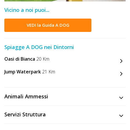
DOG
Vicino a noi puoi...
VEDI la Guida A DOG
INFO
A
Spiagge A DOG nei Dintorni
DOG
Oasi di Bianca
20 Km
CHIEDI
Jump Waterpark
21 Km
CODICE
SCONTO
Animali Ammessi
Video
Servizi Struttura
Tutorial