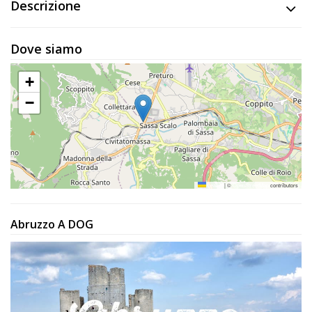
Lavora
Descrizione
con
Noi
Dove siamo
Inserisci
+
Attività
−
Accedi
/
Leaflet
|
©
OpenStreetMap
contributors
Registrati
Abruzzo A DOG