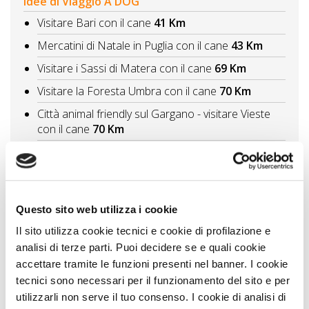
Idee di Viaggio A DOG
Visitare Bari con il cane
41 Km
Mercatini di Natale in Puglia con il cane
43 Km
Visitare i Sassi di Matera con il cane
69 Km
Visitare la Foresta Umbra con il cane
70 Km
Città animal friendly sul Gargano - visitare Vieste
con il cane
70 Km
Vedi tutti
Itinerari A DOG
Dal barese al brindisino le città da visitare con il
Questo sito web utilizza i cookie
cane
41 Km
Il sito utilizza cookie tecnici e cookie di profilazione e
In Basilicata con il cane le migliori città da visitare
analisi di terze parti. Puoi decidere se e quali cookie
69 Km
accettare tramite le funzioni presenti nel banner. I cookie
tecnici sono necessari per il funzionamento del sito e per
Gargano dalla Foresta Umbra alle Tremiti
75 Km
utilizzarli non serve il tuo consenso. I cookie di analisi di