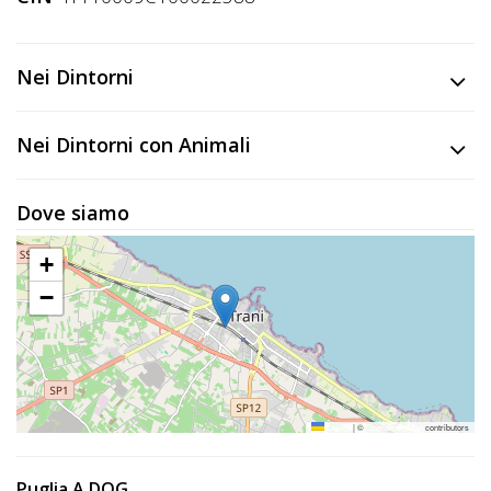
Lavora
con
Noi
Nei Dintorni
Inserisci
Nei Dintorni con Animali
Attività
Dove siamo
Accedi
+
/
−
Registrati
Leaflet
|
©
OpenStreetMap
contributors
Puglia A DOG