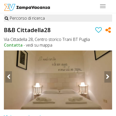
Toggle
navigat
Percorso di ricerca
STRUTTURE
B&b Cittadella28
A
Via Cittadella 28, Centro storico Trani BT Puglia
DOG
Contatta
-
vedi su mappa
LUOGHI
A
DOG
OFFERTE
A