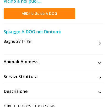
Vicino a noi puoi...
DOG
VEDI la Guida A DOG
INFO
A
Spiagge A DOG nei Dintorni
DOG
Bagno 27
14 Km
CHIEDI
Animali Ammessi
CODICE
SCONTO
Servizi Struttura
Video
Descrizione
Tutorial
CIN
IT110009C100022388