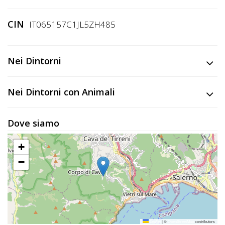
Lavora
con
CIN
IT065157C1JL5ZH485
Noi
Inserisci
Nei Dintorni
Attività
Nei Dintorni con Animali
Accedi
Dove siamo
/
+
Registrati
−
Leaflet
|
©
OpenStreetMap
contributors