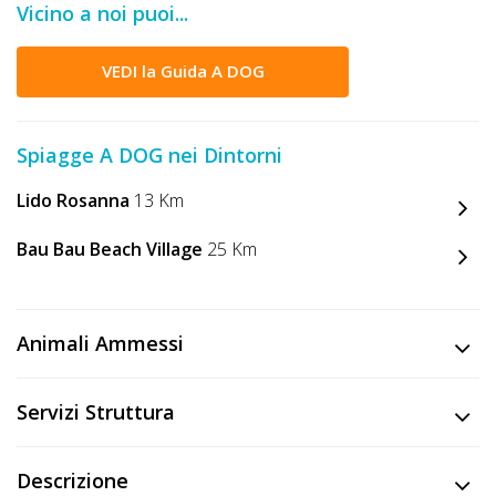
Vicino a noi puoi...
DOG
VEDI la Guida A DOG
INFO
A
Spiagge A DOG nei Dintorni
DOG
Lido Rosanna
13 Km
Bau Bau Beach Village
25 Km
CHIEDI
CODICE
Animali Ammessi
SCONTO
Video
Servizi Struttura
Tutorial
Descrizione