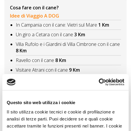
Cosa fare con il cane?
Idee di Viaggio A DOG
In Campania con il cane: Vietri sul Mare
1 Km
Un giro a Cetara con il cane
3 Km
Villa Rufolo e i Giardini di Villa Cimbrone con il cane
8 Km
Ravello con il cane
8 Km
Visitare Atrani con il cane
9 Km
Vedi tutti
Itinerari A DOG
Costiera Amalfitana da Amalfi a Ravello
10 Km
Questo sito web utilizza i cookie
Musei e parchi in Campania dove andare con il
Il sito utilizza cookie tecnici e cookie di profilazione e
cane
19 Km
analisi di terze parti. Puoi decidere se e quali cookie
accettare tramite le funzioni presenti nel banner. I cookie
Sorrento Positano Costiera Amalfitana
28 Km