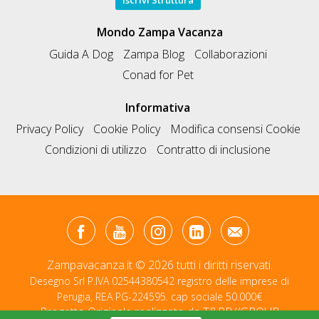
Iscrivi Struttura
Mondo Zampa Vacanza
Guida A Dog
Zampa Blog
Collaborazioni
Conad for Pet
Informativa
Privacy Policy
Cookie Policy
Modifica consensi Cookie
Condizioni di utilizzo
Contratto di inclusione
Zampavacanza.it © 2026 tutti i diritti riservati.
Desegno Srl P.IVA 02544380542 registro delle imprese di
Perugia, REA PG-224595. cap sociale 50.000€
Progetto Originale realizzato da
T&RB//GROUP