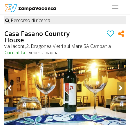
Toggle
navigat
Percorso di ricerca
STRUTTURE
Casa Fasano Country
House
A
via Iaconti,2, Dragonea Vietri sul Mare SA Campania
DOG
Contatta
-
vedi su mappa
LUOGHI
A
DOG
OFFERTE
A