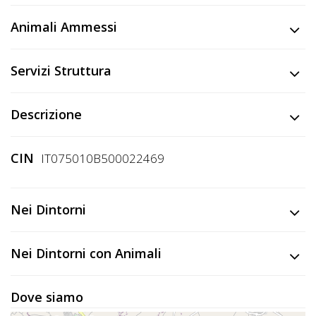
Lavora
con
Animali Ammessi
Noi
Servizi Struttura
Inserisci
Attività
Descrizione
CIN
IT075010B500022469
Accedi
/
Nei Dintorni
Registrati
Nei Dintorni con Animali
Dove siamo