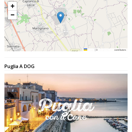
+
−
Leaflet
|
©
OpenStreetMap
contributors
Puglia A DOG