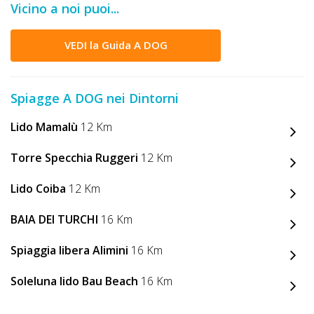
Vicino a noi puoi...
DOG
VEDI la Guida A DOG
INFO
A
Spiagge A DOG nei Dintorni
DOG
Lido Mamalù
12 Km
Torre Specchia Ruggeri
12 Km
CHIEDI
Lido Coiba
12 Km
CODICE
SCONTO
BAIA DEI TURCHI
16 Km
Spiaggia libera Alimini
16 Km
Video
Tutorial
Soleluna lido Bau Beach
16 Km