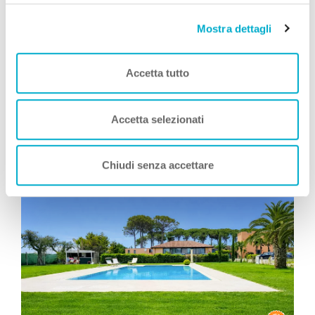
Mostra dettagli
Simone Giannelli
COME TE
, Viaggia con Zampa
Vacanza
Accetta tutto
Leggi Tutto
Accetta selezionati
Consigliati da Zampa Vacanza
Chiudi senza accettare