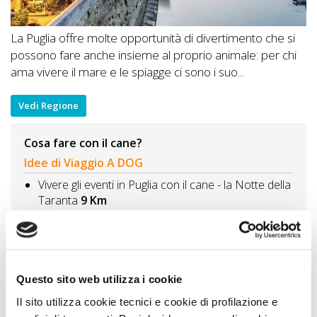
La Puglia offre molte opportunità di divertimento che si
possono fare anche insieme al proprio animale: per chi
ama vivere il mare e le spiagge ci sono i suo...
Vedi Regione
Cosa fare con il cane?
Idee di Viaggio A DOG
Vivere gli eventi in Puglia con il cane - la Notte della
Taranta
9 Km
Visitare Melendugno con il cane
10 Km
San Foca con il cane: fra spiaggie, torri e musei
11
Km
Questo sito web utilizza i cookie
Visitare Lecce con il cane: la patria del Barocco
15
Km
Il sito utilizza cookie tecnici e cookie di profilazione e