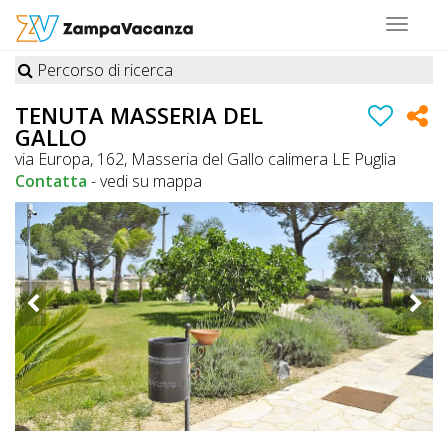
Toggle
navigat
Percorso di ricerca
STRUTTURE
TENUTA MASSERIA DEL
GALLO
A
via Europa, 162, Masseria del Gallo calimera LE Puglia
DOG
Contatta
-
vedi su mappa
LUOGHI
A
DOG
OFFERTE
A