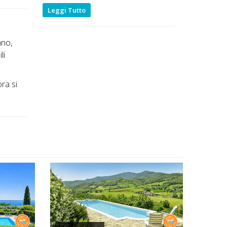
Leggi Tutto
ano,
li
ora si