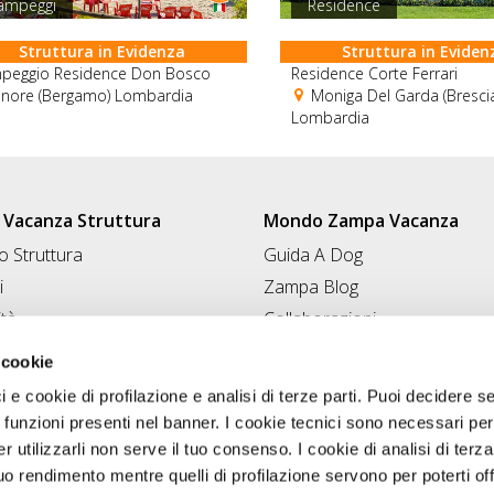
ampeggi
Residence
Struttura in Evidenza
Struttura in Eviden
peggio Residence Don Bosco
Residence Corte Ferrari
nore (Bergamo) Lombardia
Moniga Del Garda (Bresci
Lombardia
Vacanza Struttura
Mondo Zampa Vacanza
 Struttura
Guida A Dog
i
Zampa Blog
ità
Collaborazioni
Conad for Pet
 Struttura
 cookie
ci e cookie di profilazione e analisi di terze parti. Puoi decidere s
 funzioni presenti nel banner. I cookie tecnici sono necessari per 
 utilizzarli non serve il tuo consenso. I cookie di analisi di terza
uo rendimento mentre quelli di profilazione servono per poterti off