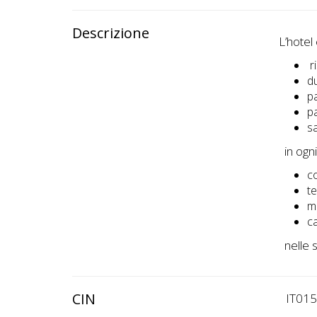
Descrizione
L’hotel
r
d
p
p
s
in ogn
c
t
m
c
nelle s
CIN
IT01