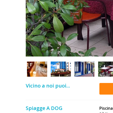
DOG
INFO
A
DOG
CHIEDI
CODICE
SCONTO
Vicino a noi puoi...
Video
Tutorial
Spiagge A DOG
Piscin