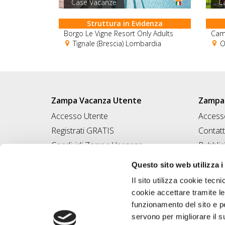
Case Vacanze
C
Struttura in Evidenza
Borgo Le Vigne Resort Only Adults
Cam
Tignale (Brescia) Lombardia
O
Zampa Vacanza Utente
Zampa 
Accesso Utente
Accesso
Registrati GRATIS
Contatt
Condividi Zampa Vacanza
Pubblic
Campagna Contro l'Abbandono
Iscrivi
Questo sito web utilizza i
Chiedi A Zampa
Il sito utilizza cookie tecni
Mi FIDO di TE
cookie accettare tramite le
Iscrizione Magazine
funzionamento del sito e per
servono per migliorare il s