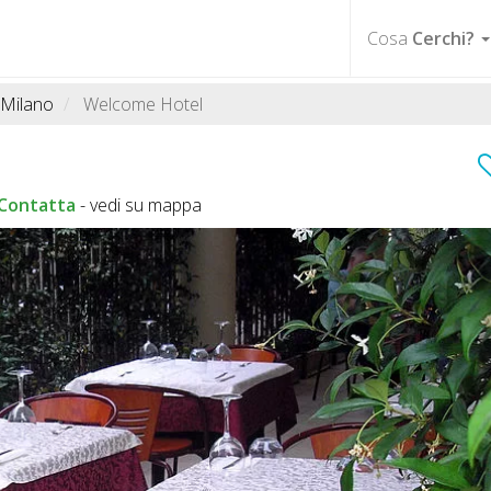
Cosa
Cerchi?
Milano
Welcome Hotel
Contatta
-
vedi su mappa