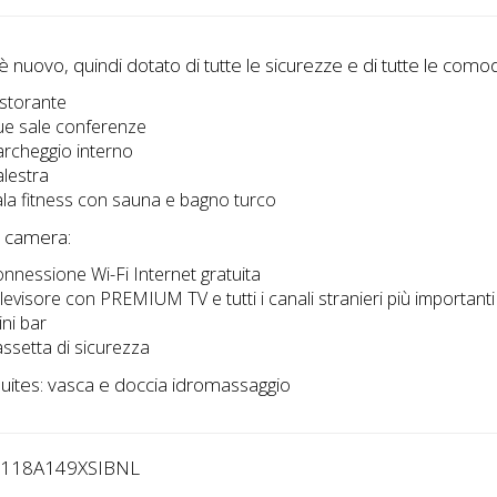
 è nuovo, quindi dotato di tutte le sicurezze e di tutte le comod
istorante
ue sale conferenze
archeggio interno
alestra
ala fitness con sauna e bagno turco
i camera:
onnessione Wi-Fi Internet gratuita
elevisore con PREMIUM TV e tutti i canali stranieri più importanti
ini bar
assetta di sicurezza
uites: vasca e doccia idromassaggio
5118A149XSIBNL