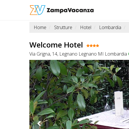
Home
Strutture
Hotel
Lombardia
STRUTTURE
A
Welcome Hotel
DOG
Via Grigna, 14, Legnano Legnano MI Lombardia
LUOGHI
A
DOG
OFFERTE
A