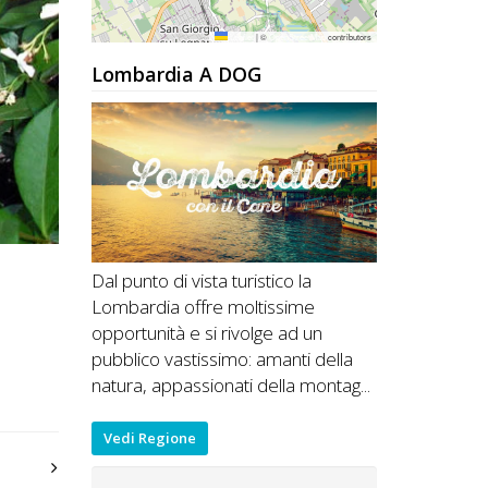
Leaflet
|
©
OpenStreetMap
contributors
Lombardia A DOG
Dal punto di vista turistico la
Lombardia offre moltissime
opportunità e si rivolge ad un
pubblico vastissimo: amanti della
natura, appassionati della montag...
Vedi Regione