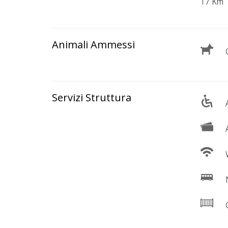
Lavora
17 Km
con
Noi
Animali Ammessi
C
Inserisci
Attività
Servizi Struttura
A
Accedi
A
/
Registrati
W
N
C