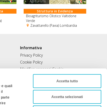
Agriturismi
za
Struttura in Evidenza
Bioagriturismo Olistico Valtidone
a)
Verde
Zavattarello (Pavia) Lombardia
Informativa
Privacy Policy
Cookie Policy
Modifica consensi Cookie
Condizioni di utilizzo
Accetta tutto
Contratto di inclusione
e e quali
il
Accetta selezionati
 parte
rire