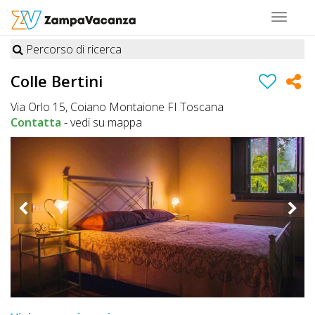
Toggle
navigat
Percorso di ricerca
STRUTTURE
Colle Bertini
A
Via Orlo 15, Coiano Montaione FI Toscana
DOG
Contatta
-
vedi su mappa
LUOGHI
A
DOG
OFFERTE
A