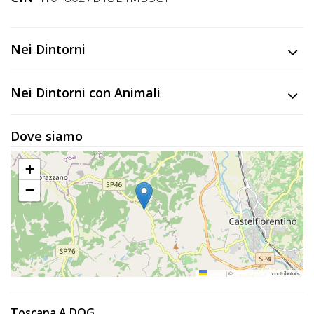
Lavora
con
Noi
Nei Dintorni
Inserisci
Nei Dintorni con Animali
Attività
Dove siamo
Accedi
+
/
−
Registrati
Leaflet
|
©
OpenStreetMap
contributors
Toscana A DOG