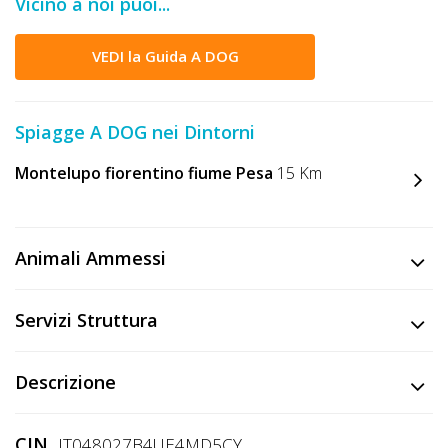
Vicino a noi puoi...
DOG
VEDI la Guida A DOG
INFO
A
Spiagge A DOG nei Dintorni
DOG
Montelupo fiorentino fiume Pesa
15 Km
CHIEDI
Animali Ammessi
CODICE
SCONTO
Servizi Struttura
Video
Descrizione
Tutorial
CIN
IT048027B4UE4MD5CY