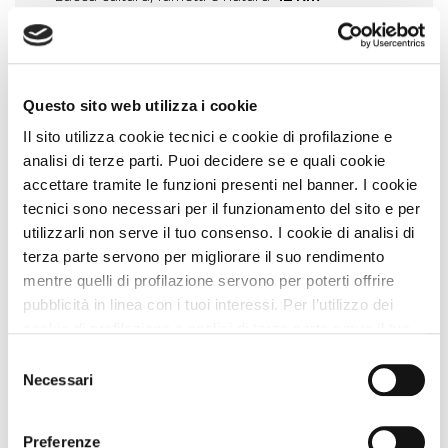
Siena le contrade
46 Km
Vedi tutti
Questo sito web utilizza i cookie
Zampa Vacanza Consiglia
Il sito utilizza cookie tecnici e cookie di profilazione e
analisi di terze parti. Puoi decidere se e quali cookie
accettare tramite le funzioni presenti nel banner. I cookie
tecnici sono necessari per il funzionamento del sito e per
utilizzarli non serve il tuo consenso. I cookie di analisi di
terza parte servono per migliorare il suo rendimento
mentre quelli di profilazione servono per poterti offrire
pubblicità in linea con i tuoi interessi. Per l’utilizzo dei
cookie di profilazione e analisi di terza parte serve il tuo
consenso. Se chiudi il banner cliccando sul tasto “Chiudi
Selezione
senza accettare” verranno installati solo i cookie tecnici.
Necessari
del
Cliccando il pulsante “Accetta tutto” acconsenti all’utilizzo
consenso
Simone Giannelli
COME TE
, Viaggia con Zampa
di tutti i cookie. Cliccando il pulsante “mostra dettagli”
Vacanza
Preferenze