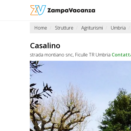
Home
Strutture
Agriturismi
Umbria
STRUTTURE
A
Casalino
DOG
strada montiano snc, Ficulle TR Umbria
Contatt
LUOGHI
A
DOG
OFFERTE
A