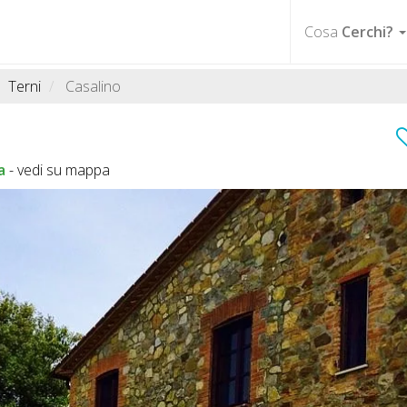
Cosa
Cerchi?
Terni
Casalino
a
-
vedi su mappa