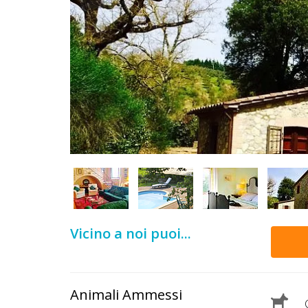
DOG
INFO
A
DOG
CHIEDI
CODICE
SCONTO
Vicino a noi puoi...
Video
Tutorial
Animali Ammessi
C