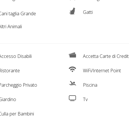
Gatti
ani taglia Grande
ltri Animali
ccesso Disabili
Accetta Carte di Credi
istorante
WiFi/Internet Point
archeggio Privato
Piscina
iardino
Tv
ulla per Bambini