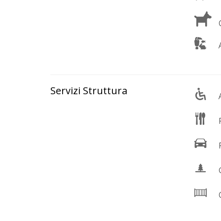
Lavora
con
C
Noi
A
Inserisci
Attività
Servizi Struttura
A
Accedi
R
/
P
Registrati
G
C