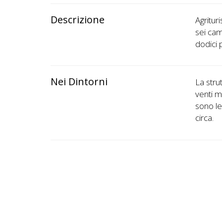
Descrizione
Agritur
sei ca
dodici 
Nei Dintorni
La stru
venti m
sono le
circa.