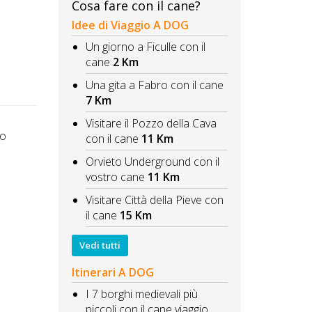
Cosa fare con il cane?
Idee di Viaggio A DOG
Un giorno a Ficulle con il
cane
2 Km
Una gita a Fabro con il cane
7 Km
Visitare il Pozzo della Cava
to
con il cane
11 Km
Orvieto Underground con il
vostro cane
11 Km
Visitare Città della Pieve con
il cane
15 Km
Vedi tutti
Itinerari A DOG
I 7 borghi medievali più
piccoli con il cane viaggio