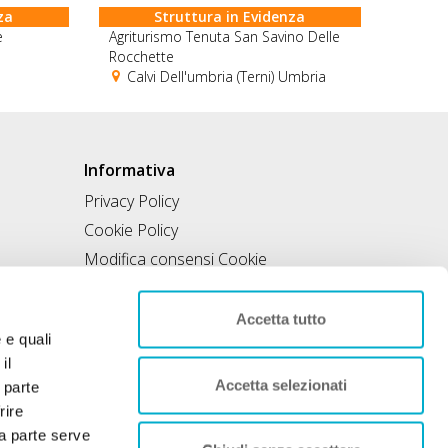
za
Struttura in Evidenza
e
Agriturismo Tenuta San Savino Delle
Rocchette
Calvi Dell'umbria (Terni) Umbria
Informativa
Privacy Policy
Cookie Policy
Modifica consensi Cookie
Condizioni di utilizzo
Contratto di inclusione
Accetta tutto
e e quali
il
Accetta selezionati
 parte
rire
rza parte serve