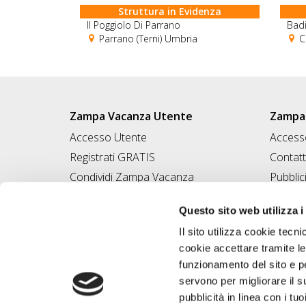
Struttura in Evidenza
Il Poggiolo Di Parrano
Badi
Parrano (Terni) Umbria
Ci
Zampa Vacanza Utente
Zampa 
Accesso Utente
Accesso
Registrati GRATIS
Contatt
Condividi Zampa Vacanza
Pubblic
Campagna Contro l'Abbandono
Iscrivi
Questo sito web utilizza i
Chiedi A Zampa
Il sito utilizza cookie tecni
Mi FIDO di TE
cookie accettare tramite le
Iscrizione Magazine
funzionamento del sito e per
servono per migliorare il s
pubblicità in linea con i tuo