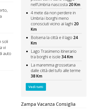
nell'Umbria nascosta
20 Km
erto,
4 mete da non perdere in
a
Umbria i borghi meno
conosciuti vicino ai laghi
20
Km
Bolsena la città e il lago
24
 soli
Km
a vi
Lago Trasimeno itinerario
di auto
tra borghi e isole
34 Km
La maremma grossetana
dalle città del tufo alle terme
38 Km
Vedi tutti
Zampa Vacanza Consiglia