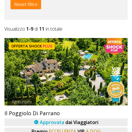
Lavora
Reset filtro
con
Noi
Visualizzo
1-9
di
11
in totale
Inserisci
Attività
OFFERTA SHOCK
PLUS
Accedi
/
Registrati
Agriturismi
Il Poggiolo Di Parrano
Approvata
dai Viaggiatori
Premio
ECCELLENZA
VIP
A DOG