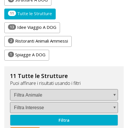
DOG
11
Tutte le Strutture
13
Idee Viaggio A DOG
INFO
A
2
Ristoranti Animali Ammessi
DOG
1
Spiagge A DOG
CHIEDI
11 Tutte le Strutture
CODICE
Puoi affinare i risultati usando i filtri
SCONTO
Video
Tutorial
Filtra