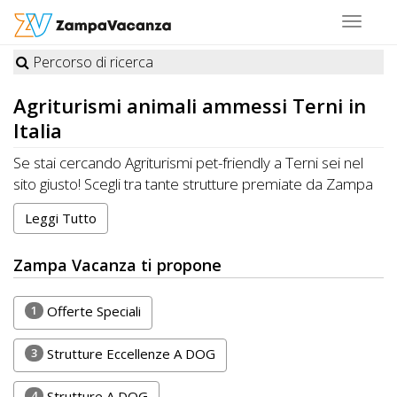
Toggle
navigat
Percorso di ricerca
STRUTTURE
Agriturismi
animali ammessi Terni in
A
Italia
DOG
Se stai cercando Agriturismi pet-friendly a Terni sei nel
sito giusto! Scegli tra tante strutture premiate da Zampa
Vacanza felici di ospitare cani, gatti e altri animali
Leggi Tutto
LUOGHI
domestici. Organizza la tua Vacanza ideale a Terni con i
tuoi amici a quattro zampe. CONTATTA direttamente la
A
Zampa Vacanza ti propone
Struttura per conoscere disponibilità e prezzi.
DOG
RISPARMIA con Zampa Vacanza e porti il tuo Pet in
Vacanza, sempre con te!
1
Offerte Speciali
OFFERTE
3
Strutture Eccellenze A DOG
A
4
Strutture A DOG