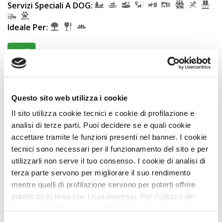
Servizi Speciali A DOG:
Ideale Per:
Vedi
Questo sito web utilizza i cookie
Il sito utilizza cookie tecnici e cookie di profilazione e
analisi di terze parti. Puoi decidere se e quali cookie
accettare tramite le funzioni presenti nel banner. I cookie
tecnici sono necessari per il funzionamento del sito e per
utilizzarli non serve il tuo consenso. I cookie di analisi di
terza parte servono per migliorare il suo rendimento
mentre quelli di profilazione servono per poterti offrire
Agriturismi
pubblicità in linea con i tuoi interessi. Per l’utilizzo dei
Agriturismo Belvedere Delle Crete
cookie di profilazione e analisi di terza parte serve il tuo
Premio
ECCELLENZA A DOG
consenso. Se chiudi il banner cliccando sul tasto “Chiudi