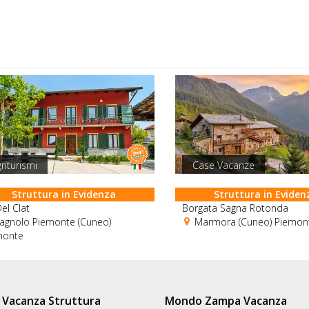
riturismi
Case Vacanze
Struttura in Evidenza
Struttura in Eviden
el Clat
Borgata Sagna Rotonda
agnolo Piemonte (Cuneo)
Marmora (Cuneo) Piemon
monte
Vacanza Struttura
Mondo Zampa Vacanza