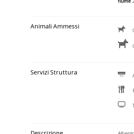
Lavora
fiume
con
Noi
Animali Ammessi
C
Inserisci
Attività
C
Accedi
Servizi Struttura
A
/
Registrati
R
Descrizione
Albergo