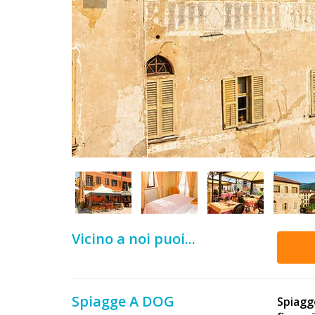
DOG
INFO
A
DOG
CHIEDI
CODICE
SCONTO
Vicino a noi puoi...
Video
Tutorial
Spiagge A DOG
Spiagg