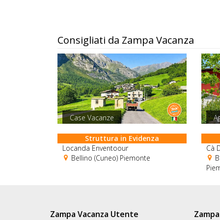
Consigliati da Zampa Vacanza
Case Vacanze
Ag
Struttura in Evidenza
Locanda Enventoour
Cà D
Bellino (Cuneo) Piemonte
B
Pie
Zampa Vacanza Utente
Zampa 