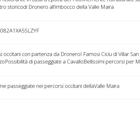
tro storicodi Dronero all'imbocco della Valle Maira
4082A1XA5SLZYF
i occitani con partenza da DroneroI Famosi Ciciu di Villar San
oPossibilità di passeggiate a CavalloBellissimi percorsi per M
ime passeggiate nei percorsi occitani dellaValle Maira