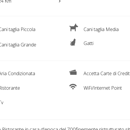
24 Km
ani taglia Piccola
Cani taglia Media
Gatti
ani taglia Grande
ria Condizionata
Accetta Carte di Credi
istorante
WiFi/Internet Point
Tv
 Ristorante in casa d'epoca del 700finemente ristrutturato si