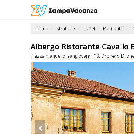
Home
Strutture
Hotel
Piemonte
STRUTTURE
A
Albergo Ristorante Cavallo 
DOG
Piazza manuel di sangiovanni 18, Dronero Dro
LUOGHI
A
DOG
OFFERTE
A