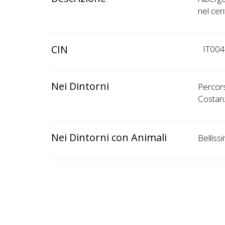
nel cen
CIN
IT00
Nei Dintorni
Percors
Costanz
Nei Dintorni con Animali
Belliss