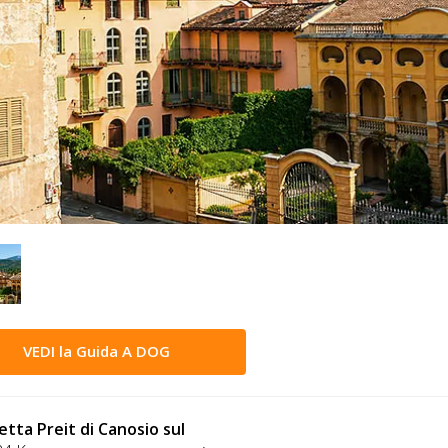
VEDI la Guida A DOG
etta Preit di Canosio sul