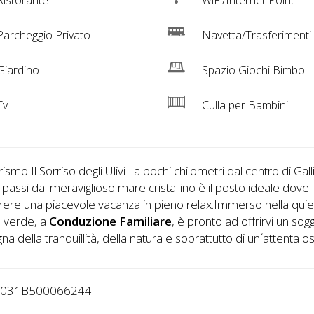
istorante
WiFi/Internet Point
archeggio Privato
Navetta/Trasferimenti
iardino
Spazio Giochi Bimbo
Tv
Culla per Bambini
urismo Il Sorriso degli Ulivi a pochi chilometri dal centro di Gall
 passi dal meraviglioso mare cristallino è il posto ideale dove
rere una piacevole vacanza in pieno relax.Immerso nella quie
a verde, a
Conduzione Familiare
, è pronto ad offrirvi un sog
gna della tranquillità, della natura e soprattutto di un´attenta osp
5031B500066244