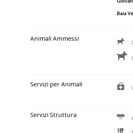
Lavora
Giovan
con
Baia V
Noi
Inserisci
Animali Ammessi
C
Attività
C
Accedi
/
Servizi per Animali
V
Registrati
Servizi Struttura
A