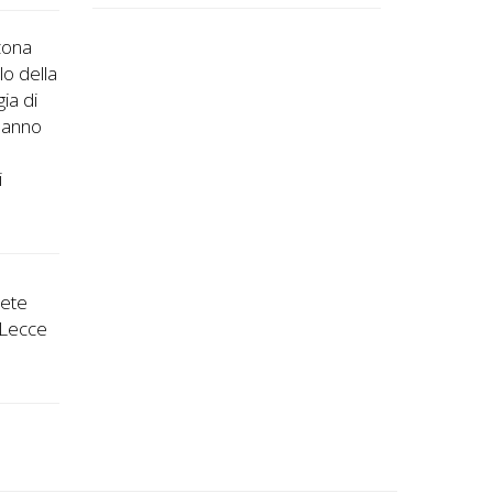
(zona
lo della
ia di
 hanno
i
mete
: Lecce