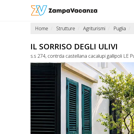
Home
Strutture
Agriturismi
Puglia
STRUTTURE
A
IL SORRISO DEGLI ULIVI
DOG
s.s 274, contrda castellana cacalupi gallipoli LE P
LUOGHI
A
DOG
OFFERTE
A