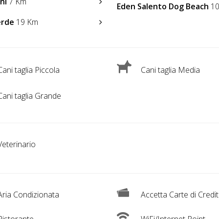
ni
7 Km
Eden Salento Dog Beach
10
erde
19 Km
ani taglia Piccola
Cani taglia Media
ani taglia Grande
eterinario
ria Condizionata
Accetta Carte di Credi