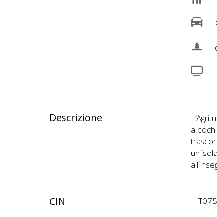
R
P
G
Descrizione
L’Agrit
a pochi
trascor
un´isol
all´inse
CIN
IT07