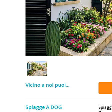
DOG
INFO
A
DOG
CHIEDI
CODICE
SCONTO
Vicino a noi puoi...
Video
Tutorial
Spiagge A DOG
Spiagg