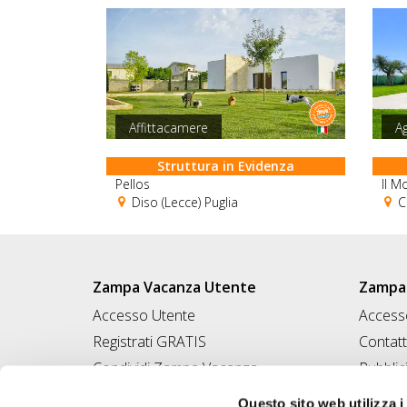
Affittacamere
Ag
Struttura in Evidenza
Pellos
Il M
Diso (Lecce) Puglia
Co
Zampa Vacanza Utente
Zampa 
Accesso Utente
Accesso
Registrati GRATIS
Contatt
Condividi Zampa Vacanza
Pubblic
Campagna Contro l'Abbandono
Iscrivi
Questo sito web utilizza i