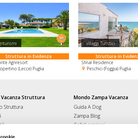
riturismi
Villaggi Turistici
Struttura in Evidenza
Struttura in Eviden
onte Agriresort
Sfinal Residence
pertino (Lecce) Puglia
Peschici (Foggia) Puglia
Vacanza Struttura
Mondo Zampa Vacanza
 Struttura
Guida A Dog
i
Zampa Blog
ità
Collaborazioni
Conad for Pet
 Struttura
 cookie