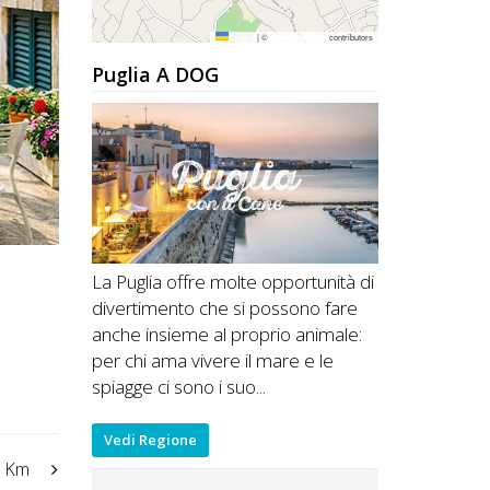
Leaflet
|
©
OpenStreetMap
contributors
Puglia A DOG
La Puglia offre molte opportunità di
divertimento che si possono fare
anche insieme al proprio animale:
per chi ama vivere il mare e le
spiagge ci sono i suo...
Vedi Regione
 Km