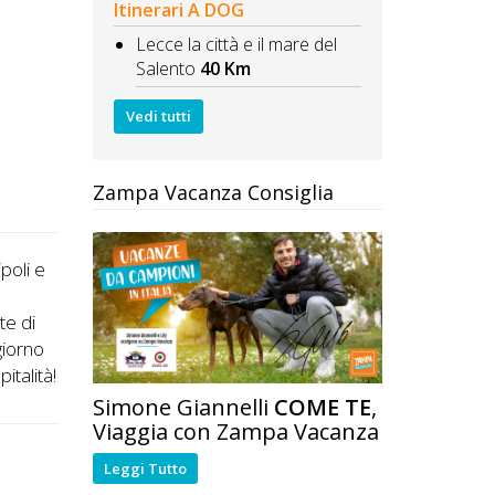
Itinerari A DOG
Lecce la città e il mare del
Salento
40 Km
Vedi tutti
Zampa Vacanza Consiglia
ipoli e
te di
giorno
italità!
Simone Giannelli
COME TE
,
Viaggia con Zampa Vacanza
Leggi Tutto