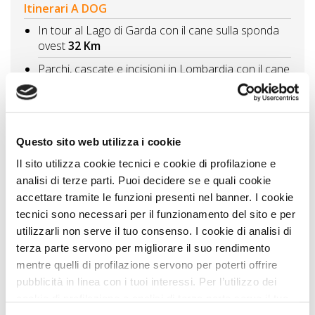
Itinerari A DOG
In tour al Lago di Garda con il cane sulla sponda
ovest
32 Km
Parchi, cascate e incisioni in Lombardia con il cane
tra gnomi e archeologia
49 Km
Itinerario al Lago di Ledro con il cane tre giorni tra
spiagge, trekking e natura
64 Km
Questo sito web utilizza i cookie
Colli Euganei borghi, abbazie, ville storiche
64 Km
Il sito utilizza cookie tecnici e cookie di profilazione e
I Castelli del Ducato di Parma antiche dimore,
analisi di terze parti. Puoi decidere se e quali cookie
rocche, baluardi e fortezze
66 Km
accettare tramite le funzioni presenti nel banner. I cookie
Vedi tutti
tecnici sono necessari per il funzionamento del sito e per
utilizzarli non serve il tuo consenso. I cookie di analisi di
terza parte servono per migliorare il suo rendimento
Zampa Vacanza Consiglia
mentre quelli di profilazione servono per poterti offrire
pubblicità in linea con i tuoi interessi. Per l’utilizzo dei
cookie di profilazione e analisi di terza parte serve il tuo