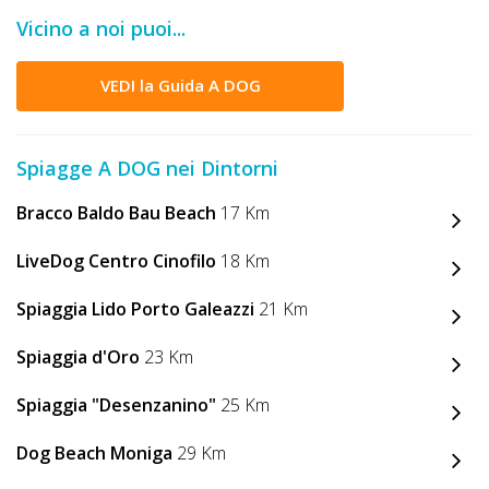
DOG
Vicino a noi puoi...
VEDI la Guida A DOG
INFO
A
Spiagge A DOG nei Dintorni
DOG
Bracco Baldo Bau Beach
17 Km
LiveDog Centro Cinofilo
18 Km
CHIEDI
CODICE
Spiaggia Lido Porto Galeazzi
21 Km
SCONTO
Spiaggia d'Oro
23 Km
Video
Spiaggia "Desenzanino"
25 Km
Tutorial
Dog Beach Moniga
29 Km