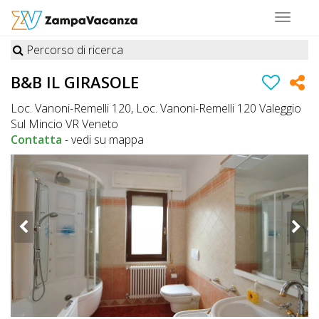
Toggle
navigat
Percorso di ricerca
STRUTTURE
B&B IL GIRASOLE
A
Loc. Vanoni-Remelli 120, Loc. Vanoni-Remelli 120 Valeggio
DOG
Sul Mincio VR Veneto
Contatta
-
vedi su mappa
LUOGHI
A
DOG
OFFERTE
A