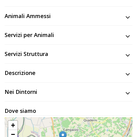
Lavora
con
Animali Ammessi
Noi
Inserisci
Servizi per Animali
Attività
Servizi Struttura
Accedi
Descrizione
/
Nei Dintorni
Registrati
Dove siamo
+
−