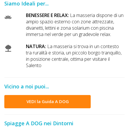
Siamo Ideali per...
DOG
BENESSERE E RELAX:
La masseria dispone di un
ampio spazio esterno con zone attrezzate,
divanetti, lettini e zona solarium con piscina
INFO
immersa nel verde per un gradevole relax.
A
NATURA:
La masseria si trova in un contesto
DOG
tra ruralità e storia, un piccolo borgo tranquillo,
in posizione centrale, ottima per visitare il
Salento
CHIEDI
CODICE
Vicino a noi puoi...
SCONTO
VEDI la Guida A DOG
Video
Tutorial
Spiagge A DOG nei Dintorni