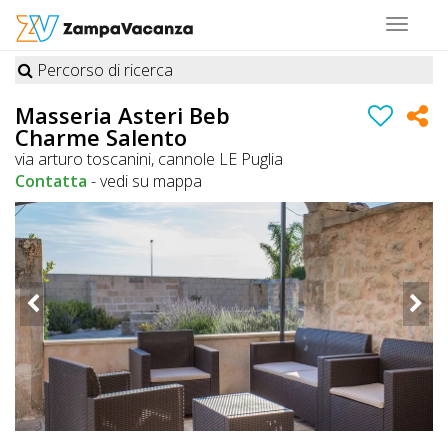
Toggle
navigat
Percorso di ricerca
STRUTTURE
Masseria Asteri Beb
Charme Salento
A
via arturo toscanini, cannole LE Puglia
DOG
Contatta
-
vedi su mappa
LUOGHI
A
DOG
OFFERTE
A