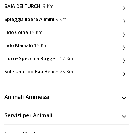
Lavora
BAIA DEI TURCHI
9 Km
con
Noi
Spiaggia libera Alimini
9 Km
Lido Coiba
15 Km
Inserisci
Attività
Lido Mamalù
15 Km
Torre Specchia Ruggeri
17 Km
Accedi
Soleluna lido Bau Beach
25 Km
/
Registrati
Animali Ammessi
Servizi per Animali