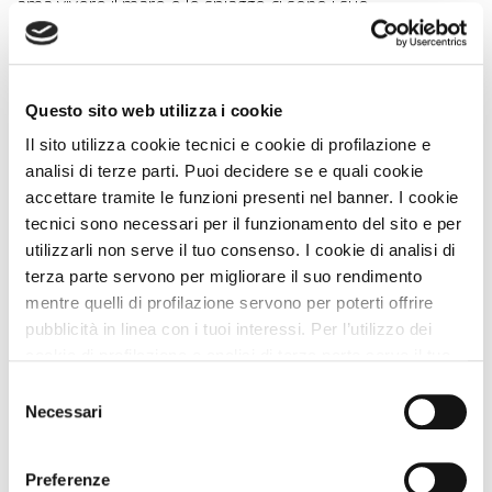
ama vivere il mare e le spiagge ci sono i suo...
Vedi Regione
Questo sito web utilizza i cookie
Cosa fare con il cane?
Idee di Viaggio A DOG
Il sito utilizza cookie tecnici e cookie di profilazione e
analisi di terze parti. Puoi decidere se e quali cookie
Vivere gli eventi in Puglia con il cane - la Notte della
accettare tramite le funzioni presenti nel banner. I cookie
Taranta
6 Km
tecnici sono necessari per il funzionamento del sito e per
Alla scoperta di Dolmen e Menhir con il cane: le
utilizzarli non serve il tuo consenso. I cookie di analisi di
sacre pietre del Salento
7 Km
terza parte servono per migliorare il suo rendimento
Visitare Melendugno con il cane
10 Km
mentre quelli di profilazione servono per poterti offrire
pubblicità in linea con i tuoi interessi. Per l’utilizzo dei
Visitare Otranto con il cane
11 Km
cookie di profilazione e analisi di terza parte serve il tuo
Otranto e La Baia dei Turchi con il cane
11 Km
consenso. Se chiudi il banner cliccando sul tasto “Chiudi
Selezione
senza accettare” verranno installati solo i cookie tecnici.
Necessari
del
Vedi tutti
Cliccando il pulsante “Accetta tutto” acconsenti all’utilizzo
consenso
Itinerari A DOG
di tutti i cookie. Cliccando il pulsante “mostra dettagli”
Preferenze
troverai le varie categorie di cookie e potrai accettare o