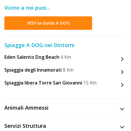
DOG
Vicino a noi puoi...
VEDI la Guida A DOG
INFO
A
Spiagge A DOG nei Dintorni
DOG
Eden Salento Dog Beach
4 Km
Spiaggia degli Innamorati
8 Km
CHIEDI
CODICE
Spiaggia libera Torre San Giovanni
15 Km
SCONTO
Video
Animali Ammessi
Tutorial
Servizi Struttura