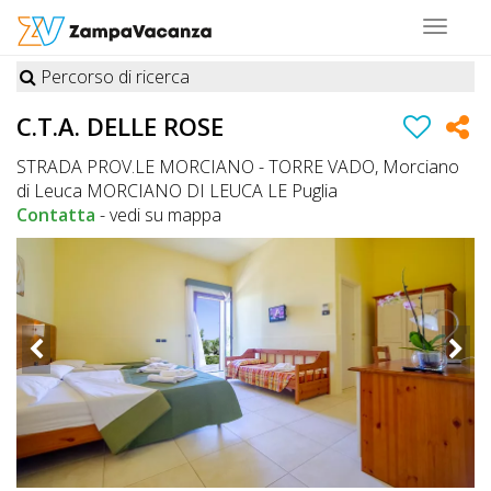
Toggle
navigat
Percorso di ricerca
STRUTTURE
C.T.A. DELLE ROSE
A
STRADA PROV.LE MORCIANO - TORRE VADO, Morciano
DOG
di Leuca MORCIANO DI LEUCA LE Puglia
Contatta
-
vedi su mappa
LUOGHI
A
DOG
OFFERTE
A