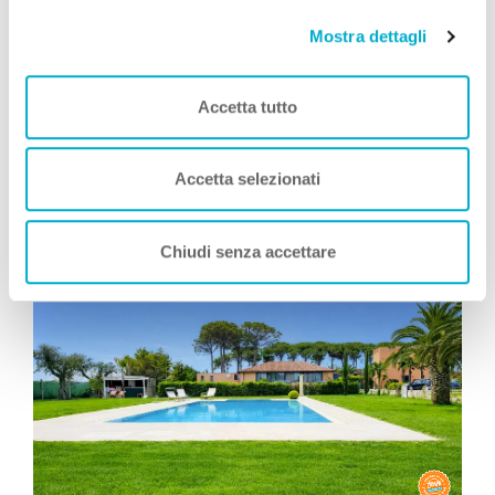
Mostra dettagli
Simone Giannelli
COME TE
, Viaggia con Zampa
Vacanza
Accetta tutto
Leggi Tutto
Accetta selezionati
Consigliati da Zampa Vacanza
Chiudi senza accettare