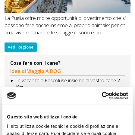
La Puglia offre molte opportunità di divertimento che si
possono fare anche insieme al proprio animale: per chi
ama vivere il mare e le spiagge ci sono i suo...
Vedi Regione
Cosa fare con il cane?
Idee di Viaggio A DOG
In vacanza a Pescoluse insieme al vostro cane
2
Km
Visitare Santa Maria di Leuca con il cane
6 Km
Un giorno a Castro con il cane
21 Km
Alla scoperta di Dolmen e Menhir con il cane: le
Questo sito web utilizza i cookie
sacre pietre del Salento
33 Km
Il sito utilizza cookie tecnici e cookie di profilazione e
Vivere gli eventi in Puglia con il cane - la Notte della
analisi di terze parti. Puoi decidere se e quali cookie