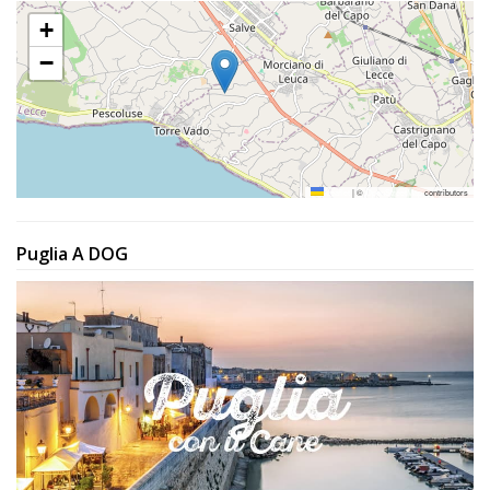
+
−
Leaflet
|
©
OpenStreetMap
contributors
Puglia A DOG