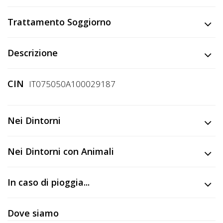
Lavora
con
Trattamento Soggiorno
Noi
Descrizione
Inserisci
Attività
CIN
IT075050A100029187
Accedi
Nei Dintorni
/
Registrati
Nei Dintorni con Animali
In caso di pioggia...
Dove siamo