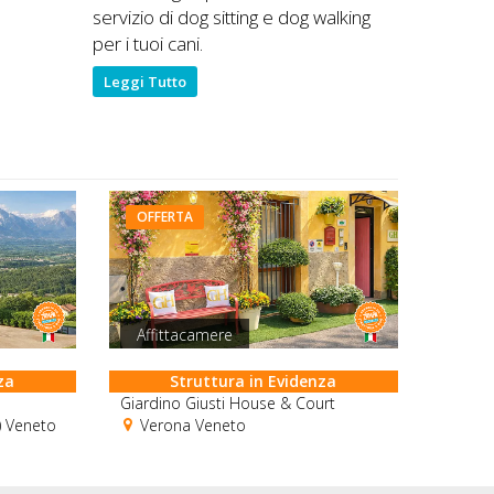
servizio di dog sitting e dog walking
per i tuoi cani.
Leggi Tutto
OFFERTA
Affittacamere
za
Struttura in Evidenza
Giardino Giusti House & Court
) Veneto
Verona Veneto