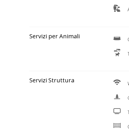
A
Servizi per Animali
C
T
Servizi Struttura
W
G
C