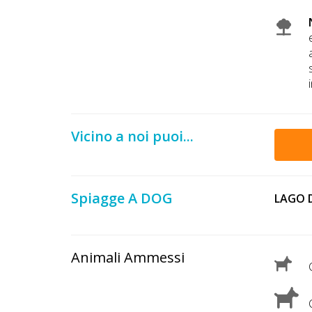
Lavora
con
Noi
Inserisci
Attività
Vicino a noi puoi...
Accedi
/
Spiagge A DOG
LAGO 
Registrati
Animali Ammessi
C
C