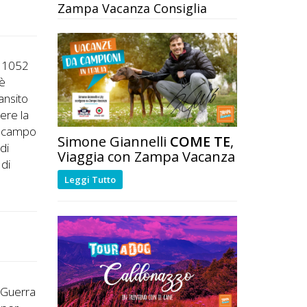
Zampa Vacanza Consiglia
a 1052
 è
ansito
gere la
a, campo
Simone Giannelli
COME TE
,
di
Viaggia con Zampa Vacanza
di
Leggi Tutto
 Guerra