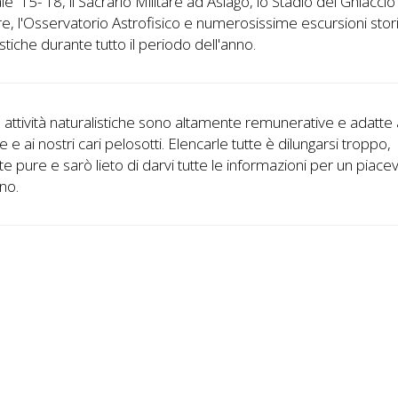
e '15-'18, il Sacrario Militare ad Asiago, lo Stadio del Ghiaccio
re, l'Osservatorio Astrofisico e numerosissime escursioni stori
istiche durante tutto il periodo dell'anno.
e attività naturalistiche sono altamente remunerative e adatte
 e ai nostri cari pelosotti. Elencarle tutte è dilungarsi troppo,
e pure e sarò lieto di darvi tutte le informazioni per un piace
rno.