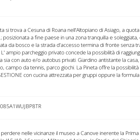
ta si trova a Cesuna di Roana nell'Altopiano di Asiago, a quot
m.; posizionata a fine paese in una zona tranquilla e soleggiata,
ata da bosco e la strada d'accesso termina di fronte senza tr
. L' ampio parcheggio privato concede la possibilità di raggiun
ra sia con auto e/o autobus privati. Giardino antistante la cas
io, campo da tennis, parco giochi. La Pineta offre la possibilità 
STIONE con cucina attrezzata per gruppi oppure la formula 
4085A1WUJBP8TR
perdere nelle vicinanze il museo a Canove inerente la Prima