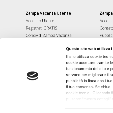
Zampa Vacanza Utente
Zampa 
Accesso Utente
Accesso
Registrati GRATIS
Contatt
Condividi Zampa Vacanza
Pubblic
Campagna Contro l'Abbandono
Iscrivi
Questo sito web utilizza i
Chiedi A Zampa
Il sito utilizza cookie tecni
Mi FIDO di TE
cookie accettare tramite le
Iscrizione Magazine
funzionamento del sito e per
servono per migliorare il s
pubblicità in linea con i tuo
il tuo consenso. Se chiudi 
cookie tecnici. Cliccando il
pulsante “mostra dettagli” t
base alle tue preferenze e 
Desegno Srl P.I
saperne di più consulta la 