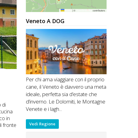
Leaflet
|
©
OpenStreetMap
contributors
Veneto A DOG
Per chi ama viaggiare con il proprio
cane, il Veneto è davvero una meta
ideale, perfetta sia d’estate che
d’inverno. Le Dolomiti, le Montagne
 di
Venete e i lagh...
 cucina
co in
Vedi Regione
i fronte