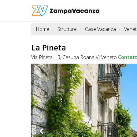
Home
Strutture
Case Vacanza
Vene
STRUTTURE
A
La Pineta
DOG
Via Pineta, 13, Cesuna Roana VI Veneto
Contat
LUOGHI
A
DOG
OFFERTE
A