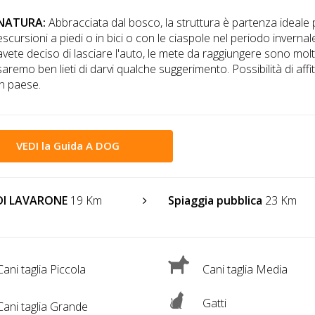
NATURA:
Abbracciata dal bosco, la struttura è partenza ideale 
escursioni a piedi o in bici o con le ciaspole nel periodo invernal
avete deciso di lasciare l'auto, le mete da raggiungere sono molt
saremo ben lieti di darvi qualche suggerimento. Possibilità di affit
in paese.
VEDI la Guida A DOG
DI LAVARONE
19 Km
Spiaggia pubblica
23 Km
ani taglia Piccola
Cani taglia Media
Gatti
ani taglia Grande