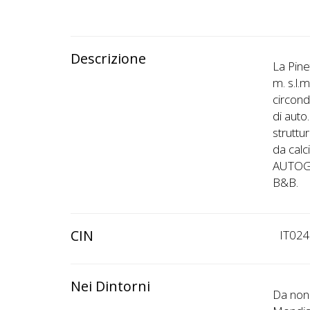
Descrizione
La Pine
m. s.l.
circond
di auto
struttu
da calc
AUTOGE
B&B.
CIN
IT02
Nei Dintorni
Da non 