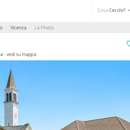
Cosa
Cerchi?
to
Vicenza
La Pineta
ta
-
vedi su mappa