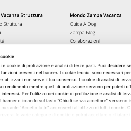
Vacanza Struttura
Mondo Zampa Vacanza
 Struttura
Guida A Dog
i
Zampa Blog
ità
Collaborazioni
Conad for Pet
 Struttura
 cookie
ci e cookie di profilazione e analisi di terze parti. Puoi decidere s
 funzioni presenti nel banner. I cookie tecnici sono necessari per 
 utilizzarli non serve il tuo consenso. I cookie di analisi di terza
uo rendimento mentre quelli di profilazione servono per poterti off
i interessi. Per l’utilizzo dei cookie di profilazione e analisi di te
il banner cliccando sul tasto “Chiudi senza accettare” verranno ins
 pulsante “Accetta tutto” acconsenti all’utilizzo di tutti i cookie. C
roverai le varie categorie di cookie e potrai accettare o rifiutare i
Zampavacanza.it © 2026 tutti i diritti riservati.
salvare le tue scelte. Puoi modificare le tue scelte in ogni mome
VA 02544380542 registro delle imprese di Perugia, REA PG-224595. cap
nostra
informativa cookie.