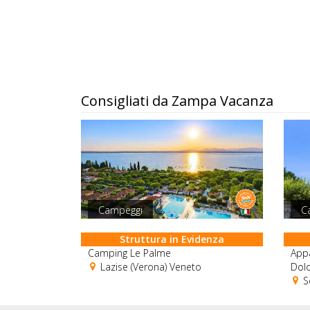
Consigliati da Zampa Vacanza
Campeggi
C
Struttura in Evidenza
Camping Le Palme
Appa
Lazise (Verona) Veneto
Dolo
So