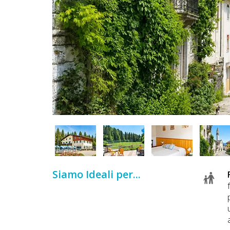
DOG
INFO
A
DOG
CHIEDI
CODICE
SCONTO
Siamo Ideali per...
Video
Tutorial