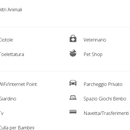
ltri Animali
iotole
Veterinario
oelettatura
Pet Shop
iFi/Internet Point
Parcheggio Privato
iardino
Spazio Giochi Bimbo
Tv
Navetta/Trasferimenti
ulla per Bambini