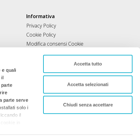
Informativa
Privacy Policy
Cookie Policy
Modifica consensi Cookie
Condizioni di utilizzo
Contratto di inclusione
Accetta tutto
e e quali
il
Accetta selezionati
 parte
rire
rza parte serve
Chiudi senza accettare
tallati solo i
liccando il
 cookie in
nto. Per
 sociale 50.000€