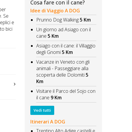
Cosa fare con il cane?
per
Idee di Viaggio A DOG
e. Se
Prunno Dog Walking
5 Km
eplici e
to bici
Un giorno ad Asiago con il
cane
5 Km
Asiago con il cane: il Villaggio
degli Gnomi
5 Km
Vacanze in Veneto con gli
animali - Passeggiare alla
scoperta delle Dolomiti
5
Km
Visitare il Parco del Sojo con
il cane
9 Km
Vedi tutti
Itinerari A DOG
Trentino Alto Adige castelli e