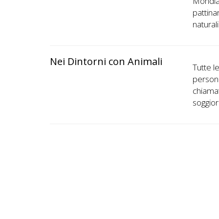
Mondial
pattina
natural
Nei Dintorni con Animali
Tutte l
persone
chiamat
soggio