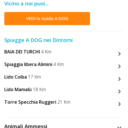
Vicino a noi puoi...
DOG
VEDI la Guida A DOG
INFO
A
Spiagge A DOG nei Dintorni
DOG
BAIA DEI TURCHI
4 Km
Spiaggia libera Alimini
4 Km
CHIEDI
Lido Coiba
17 Km
CODICE
SCONTO
Lido Mamalù
18 Km
Torre Specchia Ruggeri
21 Km
Video
Tutorial
Animali Ammessi