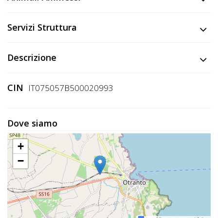
Lavora
con
Servizi Struttura
Noi
Inserisci
Descrizione
Attività
CIN
IT075057B500020993
Accedi
Dove siamo
/
+
Registrati
−