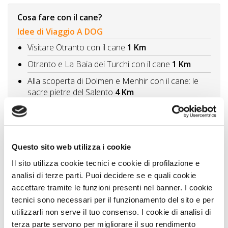
Cosa fare con il cane?
Idee di Viaggio A DOG
Visitare Otranto con il cane
1 Km
Otranto e La Baia dei Turchi con il cane
1 Km
Alla scoperta di Dolmen e Menhir con il cane: le
sacre pietre del Salento
4 Km
Visitare Melendugno con il cane
12 Km
Vivere gli eventi in Puglia con il cane - la Notte della
Taranta
15 Km
Questo sito web utilizza i cookie
Vedi tutti
Il sito utilizza cookie tecnici e cookie di profilazione e
analisi di terze parti. Puoi decidere se e quali cookie
Itinerari A DOG
accettare tramite le funzioni presenti nel banner. I cookie
Lecce la città e il mare del Salento
31 Km
tecnici sono necessari per il funzionamento del sito e per
utilizzarli non serve il tuo consenso. I cookie di analisi di
Vedi tutti
terza parte servono per migliorare il suo rendimento