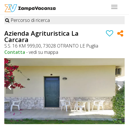
Toggle
navigat
Percorso di ricerca
STRUTTURE
Azienda Agrituristica La
Carcara
A
S.S. 16 KM 999,00, 73028 OTRANTO LE Puglia
DOG
Contatta
-
vedi su mappa
LUOGHI
A
DOG
OFFERTE
A