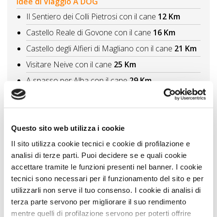
Idee di Viaggio A DOG
Il Sentiero dei Colli Pietrosi con il cane
12 Km
Castello Reale di Govone con il cane
16 Km
Castello degli Alfieri di Magliano con il cane
21 Km
Visitare Neive con il cane
25 Km
A spasso per Alba con il cane
29 Km
Vedi tutti
Itinerari A DOG
Questo sito web utilizza i cookie
Langhe piemontesi
29 Km
Il sito utilizza cookie tecnici e cookie di profilazione e
Le aree naturali più suggestive con il cane
analisi di terze parti. Puoi decidere se e quali cookie
escursioni in Piemonte
77 Km
accettare tramite le funzioni presenti nel banner. I cookie
tecnici sono necessari per il funzionamento del sito e per
Vedi tutti
utilizzarli non serve il tuo consenso. I cookie di analisi di
terza parte servono per migliorare il suo rendimento
mentre quelli di profilazione servono per poterti offrire
Zampa Vacanza Consiglia