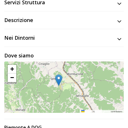
Lavora
Servizi Struttura
con
Noi
Descrizione
Inserisci
Nei Dintorni
Attività
Dove siamo
Accedi
+
/
−
Registrati
Leaflet
|
©
OpenStreetMap
contributors
Piemonte A DOG