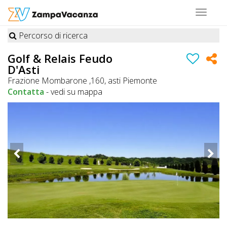
Toggle
navigat
Percorso di ricerca
STRUTTURE
Golf & Relais Feudo
D'Asti
A
Frazione Mombarone ,160, asti Piemonte
DOG
Contatta
-
vedi su mappa
LUOGHI
A
DOG
OFFERTE
A