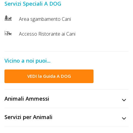
Servizi Speciali A DOG
DOG
Area sgambamento Cani
INFO
Accesso Ristorante ai Cani
A
DOG
Vicino a noi puoi...
CHIEDI
VEDI la Guida A DOG
CODICE
SCONTO
Animali Ammessi
Video
Tutorial
Servizi per Animali