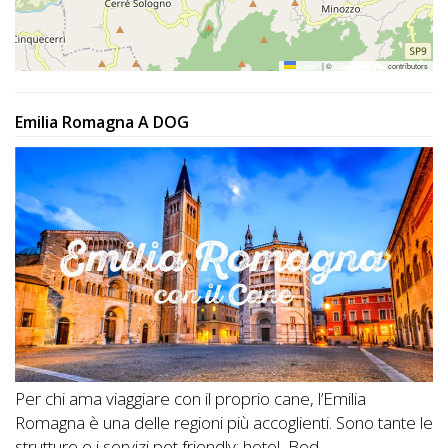
Lavora
con
Noi
Leaflet
|
©
OpenStreetMap
contributors
Inserisci
Emilia Romagna A DOG
Attività
Accedi
/
Registrati
Per chi ama viaggiare con il proprio cane, l’Emilia
Romagna è una delle regioni più accoglienti. Sono tante le
strutture e i servizi pet friendly: hotel, Bed...