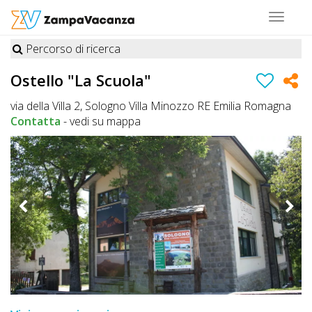
Toggle
navigat
Percorso di ricerca
STRUTTURE
Ostello "La Scuola"
A
via della Villa 2, Sologno Villa Minozzo RE Emilia Romagna
DOG
Contatta
-
vedi su mappa
LUOGHI
A
DOG
OFFERTE
A