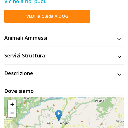
Vicino a noi puoi...
DOG
VEDI la Guida A DOG
INFO
A
Animali Ammessi
DOG
Servizi Struttura
CHIEDI
Descrizione
CODICE
SCONTO
Dove siamo
Video
+
Tutorial
−