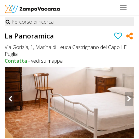
Toggle
navigat
Percorso di ricerca
STRUTTURE
La Panoramica
A
Via Gorizia, 1, Marina di Leuca Castrignano del Capo LE
DOG
Puglia
Contatta
-
vedi su mappa
LUOGHI
A
DOG
OFFERTE
A