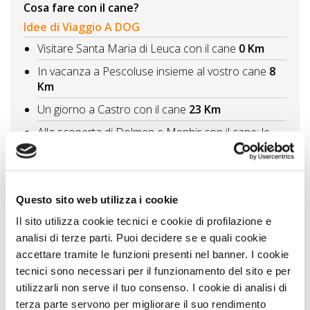
Cosa fare con il cane?
Idee di Viaggio A DOG
Visitare Santa Maria di Leuca con il cane
0 Km
In vacanza a Pescoluse insieme al vostro cane
8
Km
Un giorno a Castro con il cane
23 Km
Alla scoperta di Dolmen e Menhir con il cane: le
sacre pietre del Salento
36 Km
Vivere gli eventi in Puglia con il cane - la Notte della
Taranta
40 Km
Questo sito web utilizza i cookie
Vedi tutti
Il sito utilizza cookie tecnici e cookie di profilazione e
analisi di terze parti. Puoi decidere se e quali cookie
Itinerari A DOG
accettare tramite le funzioni presenti nel banner. I cookie
Lecce la città e il mare del Salento
56 Km
tecnici sono necessari per il funzionamento del sito e per
utilizzarli non serve il tuo consenso. I cookie di analisi di
Vedi tutti
terza parte servono per migliorare il suo rendimento