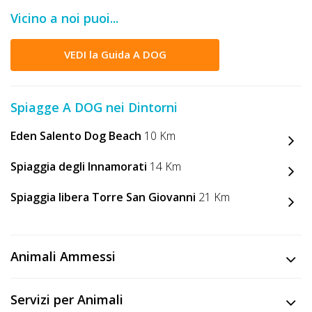
DOG
Vicino a noi puoi...
VEDI la Guida A DOG
INFO
A
Spiagge A DOG nei Dintorni
DOG
Eden Salento Dog Beach
10 Km
Spiaggia degli Innamorati
14 Km
CHIEDI
CODICE
Spiaggia libera Torre San Giovanni
21 Km
SCONTO
Video
Animali Ammessi
Tutorial
Servizi per Animali