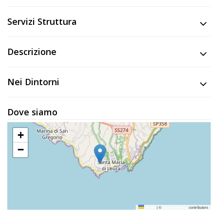
Lavora
con
Servizi Struttura
Noi
Descrizione
Inserisci
Attività
Nei Dintorni
Dove siamo
Accedi
/
+
Registrati
−
Leaflet
|
©
OpenStreetMap
contributors