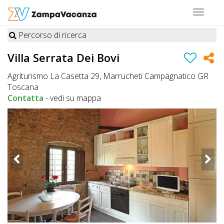
Toggle
navigat
Percorso di ricerca
STRUTTURE
Villa Serrata Dei Bovi
A
Agriturismo La Casetta 29, Marrucheti Campagnatico GR
DOG
Toscana
Contatta
-
vedi su mappa
LUOGHI
A
DOG
OFFERTE
A