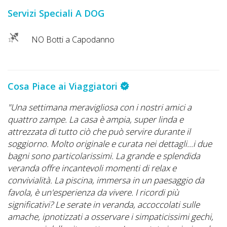
DOG
Servizi Speciali A DOG
NO Botti a Capodanno
INFO
A
DOG
Cosa Piace ai Viaggiatori
"Una settimana meravigliosa con i nostri amici a
quattro zampe. La casa è ampia, super linda e
CHIEDI
attrezzata di tutto ciò che può servire durante il
CODICE
soggiorno. Molto originale e curata nei dettagli...i due
bagni sono particolarissimi. La grande e splendida
SCONTO
veranda offre incantevoli momenti di relax e
convivialità. La piscina, immersa in un paesaggio da
Video
favola, è un'esperienza da vivere. I ricordi più
Tutorial
significativi? Le serate in veranda, accoccolati sulle
amache, ipnotizzati a osservare i simpaticissimi gechi,