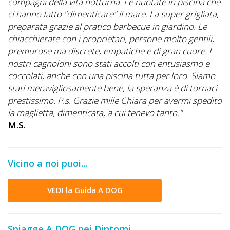
Lavora
compagni della vita notturna. Le nuotate in piscina che
ci hanno fatto "dimenticare" il mare. La super grigliata,
con
preparata grazie al pratico barbecue in giardino. Le
Noi
chiacchierate con i proprietari, persone molto gentili,
premurose ma discrete, empatiche e di gran cuore. I
Inserisci
nostri cagnoloni sono stati accolti con entusiasmo e
Attività
coccolati, anche con una piscina tutta per loro. Siamo
stati meravigliosamente bene, la speranza è di tornaci
prestissimo. P.s. Grazie mille Chiara per avermi spedito
la maglietta, dimenticata, a cui tenevo tanto."
Accedi
M.S.
/
Registrati
Vicino a noi puoi...
VEDI la Guida A DOG
Spiagge A DOG nei Dintorni