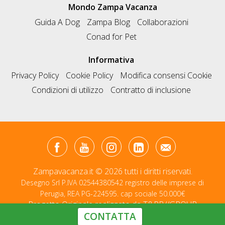
Mondo Zampa Vacanza
Guida A Dog
Zampa Blog
Collaborazioni
Conad for Pet
Informativa
Privacy Policy
Cookie Policy
Modifica consensi Cookie
Condizioni di utilizzo
Contratto di inclusione
Zampavacanza.it © 2026 tutti i diritti riservati.
Desegno Srl P.IVA 02544380542 registro delle imprese di
Perugia, REA PG-224595. cap sociale 50.000€
Progetto Originale realizzato da
T&RB//GROUP
CONTATTA