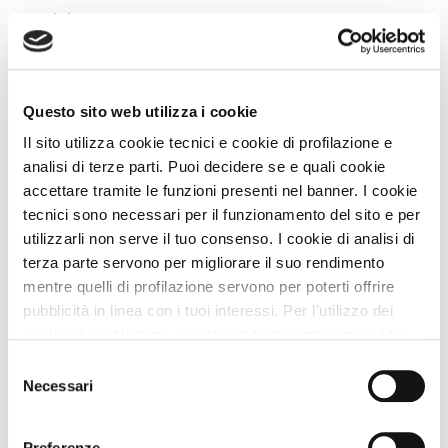
Servizi Struttura
Descrizione
Questo sito web utilizza i cookie
Nei Dintorni
Il sito utilizza cookie tecnici e cookie di profilazione e
analisi di terze parti. Puoi decidere se e quali cookie
accettare tramite le funzioni presenti nel banner. I cookie
Dove siamo
tecnici sono necessari per il funzionamento del sito e per
utilizzarli non serve il tuo consenso. I cookie di analisi di
+
terza parte servono per migliorare il suo rendimento
−
mentre quelli di profilazione servono per poterti offrire
pubblicità in linea con i tuoi interessi. Per l’utilizzo dei
cookie di profilazione e analisi di terza parte serve il tuo
consenso. Se chiudi il banner cliccando sul tasto “Chiudi
Selezione
senza accettare” verranno installati solo i cookie tecnici.
Necessari
del
Leaflet
|
©
OpenStreetMap
contributors
Cliccando il pulsante “Accetta tutto” acconsenti all’utilizzo
consenso
di tutti i cookie. Cliccando il pulsante “mostra dettagli”
Preferenze