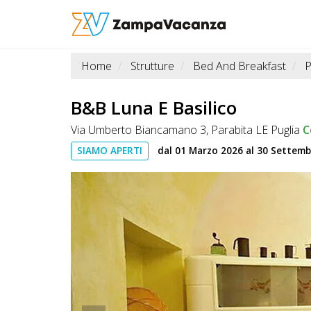
Home
Strutture
Bed And Breakfast
P
STRUTTURE
A
B&B Luna E Basilico
DOG
Via Umberto Biancamano 3, Parabita LE Puglia
C
SIAMO APERTI
dal 01 Marzo 2026 al 30 Settem
LUOGHI
A
DOG
OFFERTE
A