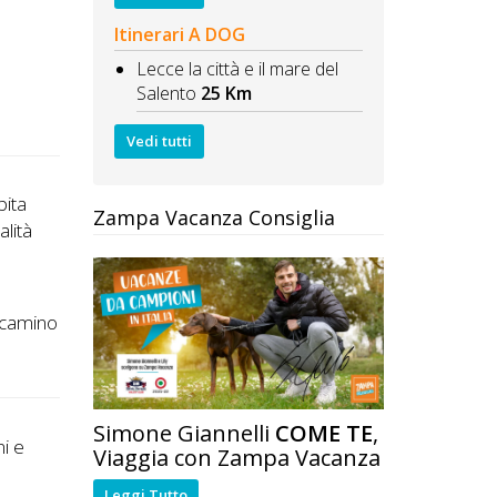
Itinerari A DOG
Lecce la città e il mare del
Salento
25 Km
Vedi tutti
bita
Zampa Vacanza Consiglia
alità
n camino
Simone Giannelli
COME TE
,
ni e
Viaggia con Zampa Vacanza
Leggi Tutto