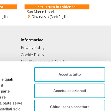
za
Struttura in Evidenza
San Martin Hotel
uglia
Giovinazzo (Bari) Puglia
Informativa
Privacy Policy
Cookie Policy
Modifica consensi Cookie
Condizioni di utilizzo
Accetta tutto
Contratto di inclusione
e e quali
il
Accetta selezionati
 parte
rire
rza parte serve
Chiudi senza accettare
tallati solo i