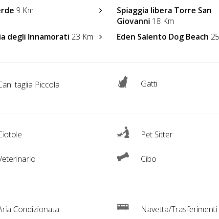
erde
9 Km
Spiaggia libera Torre San
Giovanni
18 Km
ia degli Innamorati
23 Km
Eden Salento Dog Beach
25
Gatti
ani taglia Piccola
iotole
Pet Sitter
eterinario
Cibo
ria Condizionata
Navetta/Trasferimenti