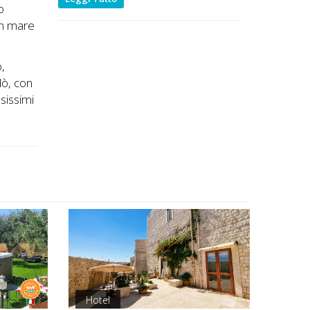
o
un mare
o,
dò, con
sissimi
Hotel