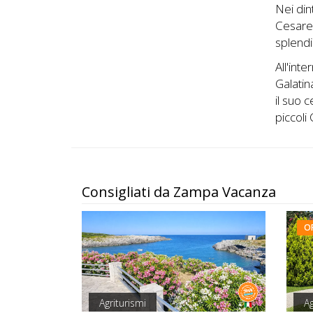
Nei din
Cesare
splendi
All'int
Galatin
il suo 
piccoli 
Consigliati da Zampa Vacanza
O
Agriturismi
Ag