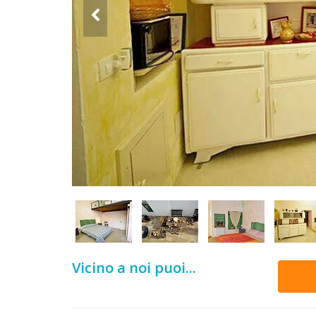
DOG
INFO
A
DOG
CHIEDI
CODICE
SCONTO
Video
Vicino a noi puoi...
Tutorial