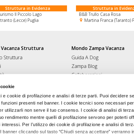
Struttura in Evidenza
Struttura in Eviden
turismo Il Piccolo Lago
B&B Trullo Casa Rosa
ranto (Lecce) Puglia
Martina Franca (Taranto) P
Vacanza Struttura
Mondo Zampa Vacanza
 Struttura
Guida A Dog
i
Zampa Blog
ità
Collaborazioni
Conad for Pet
 Struttura
 cookie
ci e cookie di profilazione e analisi di terze parti. Puoi decidere s
 funzioni presenti nel banner. I cookie tecnici sono necessari per 
 utilizzarli non serve il tuo consenso. I cookie di analisi di terza
uo rendimento mentre quelli di profilazione servono per poterti off
i interessi. Per l’utilizzo dei cookie di profilazione e analisi di te
il banner cliccando sul tasto “Chiudi senza accettare” verranno ins