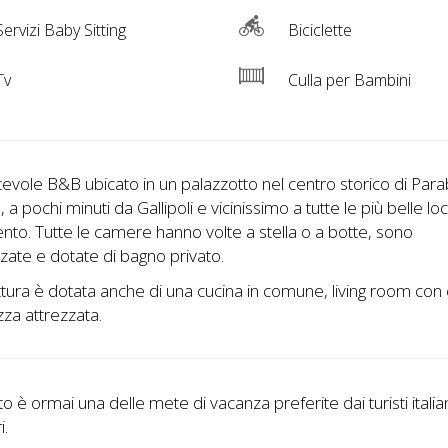
ervizi Baby Sitting
Biciclette
Tv
Culla per Bambini
evole B&B ubicato in un palazzotto nel centro storico di Para
 a pochi minuti da Gallipoli e vicinissimo a tutte le più belle loc
ento. Tutte le camere hanno volte a stella o a botte, sono
zzate e dotate di bagno privato.
ttura è dotata anche di una cucina in comune, living room co
zza attrezzata.
nto è ormai una delle mete di vacanza preferite dai turisti italia
i.