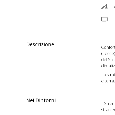
S
Descrizione
Confort
(Lecce),
del Sal
climati
La stru
e terra
Nei Dintorni
Il Sale
stranier