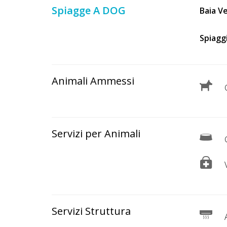
Lavora
Spiagge A DOG
Baia V
con
Noi
Spiagg
Inserisci
Attività
Animali Ammessi
C
Accedi
Servizi per Animali
/
C
Registrati
V
Servizi Struttura
A