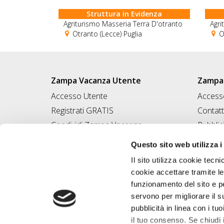
Struttura in Evidenza
Agriturismo Masseria Terra D'otranto
Agri
Otranto (Lecce) Puglia
Ot
Zampa Vacanza Utente
Zampa 
Accesso Utente
Accesso
Registrati GRATIS
Contatt
Condividi Zampa Vacanza
Pubblic
Campagna Contro l'Abbandono
Iscrivi
Questo sito web utilizza i
Chiedi A Zampa
Il sito utilizza cookie tecni
Mi FIDO di TE
cookie accettare tramite le
Iscrizione Magazine
funzionamento del sito e per
servono per migliorare il s
pubblicità in linea con i tuo
il tuo consenso. Se chiudi 