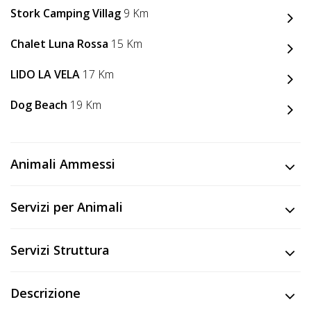
Lavora
Stork Camping Villag
9 Km
con
Noi
Chalet Luna Rossa
15 Km
LIDO LA VELA
17 Km
Inserisci
Attività
Dog Beach
19 Km
Animali Ammessi
Accedi
/
Servizi per Animali
Registrati
Servizi Struttura
Descrizione