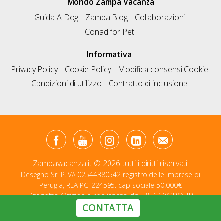
Mondo Zampa Vacanza
Guida A Dog
Zampa Blog
Collaborazioni
Conad for Pet
Informativa
Privacy Policy
Cookie Policy
Modifica consensi Cookie
Condizioni di utilizzo
Contratto di inclusione
Zampavacanza.it © 2026 tutti i diritti riservati.
Desegno Srl P.IVA 02544380542 registro delle imprese di
Perugia, REA PG-224595. cap sociale 50.000€
Progetto Originale realizzato da
T&RB//GROUP
CONTATTA