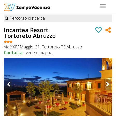
Toggle
navigat
Percorso di ricerca
STRUTTURE
Incantea Resort
Tortoreto Abruzzo
A
DOG
Via XXIV Maggio, 31, Tortoreto TE Abruzzo
Contatta
-
vedi su mappa
LUOGHI
A
DOG
OFFERTE
A