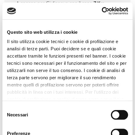
A spasso per Giulianova con il cane
7 Km
Visitare Martinsicuro con il cane
8 Km
Esplora Roseto degli Abruzzi insieme al tuo amico
a quattro zampe
16 Km
Questo sito web utilizza i cookie
Il MAM e il Museo del Mare con il cane
16 Km
Il sito utilizza cookie tecnici e cookie di profilazione e
analisi di terze parti. Puoi decidere se e quali cookie
Passeggiata nella Riserva Naturale del Borsacchio
con il cane
16 Km
accettare tramite le funzioni presenti nel banner. I cookie
tecnici sono necessari per il funzionamento del sito e per
Vedi tutti
utilizzarli non serve il tuo consenso. I cookie di analisi di
terza parte servono per migliorare il suo rendimento
Itinerari A DOG
mentre quelli di profilazione servono per poterti offrire
San Benedetto del Tronto Riviera delle Palme
17
pubblicità in linea con i tuoi interessi. Per l’utilizzo dei
Km
cookie di profilazione e analisi di terza parte serve il tuo
Città da visitare con il cane in Abruzzo dalla costa
consenso. Se chiudi il banner cliccando sul tasto “Chiudi
Selezione
adriatica alle pendici del Gran Sasso
45 Km
senza accettare” verranno installati solo i cookie tecnici.
Necessari
del
Cliccando il pulsante “Accetta tutto” acconsenti all’utilizzo
Gran Sasso itinerari e borghi in montagna
46 Km
consenso
di tutti i cookie. Cliccando il pulsante “mostra dettagli”
Dog trekking in Abruzzo camminate in montagna
Preferenze