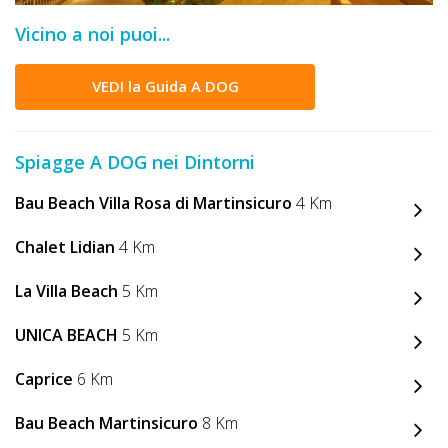
DOG
Vicino a noi puoi...
VEDI la Guida A DOG
INFO
A
Spiagge A DOG nei Dintorni
DOG
Bau Beach Villa Rosa di Martinsicuro
4 Km
CHIEDI
Chalet Lidian
4 Km
CODICE
La Villa Beach
5 Km
SCONTO
UNICA BEACH
5 Km
Video
Caprice
6 Km
Tutorial
Bau Beach Martinsicuro
8 Km