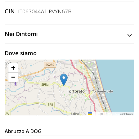
CIN
IT067044A1IRVYN67B
Nei Dintorni
Dove siamo
+
−
Leaflet
|
©
OpenStreetMap
contributors
Abruzzo A DOG