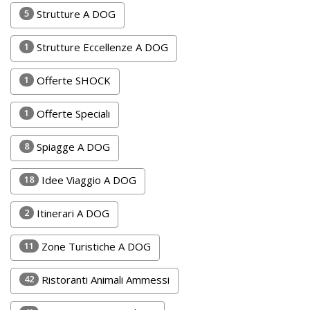
Lavora
5
Strutture A DOG
con
Noi
1
Strutture Eccellenze A DOG
Inserisci
1
Offerte SHOCK
Attività
1
Offerte Speciali
8
Spiagge A DOG
Accedi
18
Idee Viaggio A DOG
/
Registrati
2
Itinerari A DOG
11
Zone Turistiche A DOG
42
Ristoranti Animali Ammessi