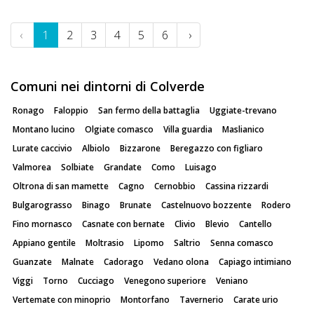
‹
1
2
3
4
5
6
›
Comuni nei dintorni di Colverde
Ronago
Faloppio
San fermo della battaglia
Uggiate-trevano
Montano lucino
Olgiate comasco
Villa guardia
Maslianico
Lurate caccivio
Albiolo
Bizzarone
Beregazzo con figliaro
Valmorea
Solbiate
Grandate
Como
Luisago
Oltrona di san mamette
Cagno
Cernobbio
Cassina rizzardi
Bulgarograsso
Binago
Brunate
Castelnuovo bozzente
Rodero
Fino mornasco
Casnate con bernate
Clivio
Blevio
Cantello
Appiano gentile
Moltrasio
Lipomo
Saltrio
Senna comasco
Guanzate
Malnate
Cadorago
Vedano olona
Capiago intimiano
Viggi
Torno
Cucciago
Venegono superiore
Veniano
Vertemate con minoprio
Montorfano
Tavernerio
Carate urio