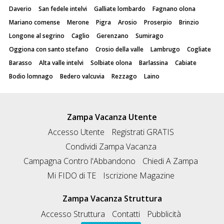
Daverio
San fedele intelvi
Galliate lombardo
Fagnano olona
Mariano comense
Merone
Pigra
Arosio
Proserpio
Brinzio
Longone al segrino
Caglio
Gerenzano
Sumirago
Oggiona con santo stefano
Crosio della valle
Lambrugo
Cogliate
Barasso
Alta valle intelvi
Solbiate olona
Barlassina
Cabiate
Bodio lomnago
Bedero valcuvia
Rezzago
Laino
Zampa Vacanza Utente
Accesso Utente
Registrati GRATIS
Condividi Zampa Vacanza
Campagna Contro l'Abbandono
Chiedi A Zampa
Mi FIDO di TE
Iscrizione Magazine
Zampa Vacanza Struttura
Accesso Struttura
Contatti
Pubblicità