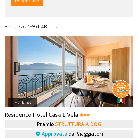
Reset filtro
Visualizzo
1-9
di
48
in totale
Residence
Residence Hotel Casa E Vela
Premio
STRUTTURA A DOG
Approvata
dai Viaggiatori