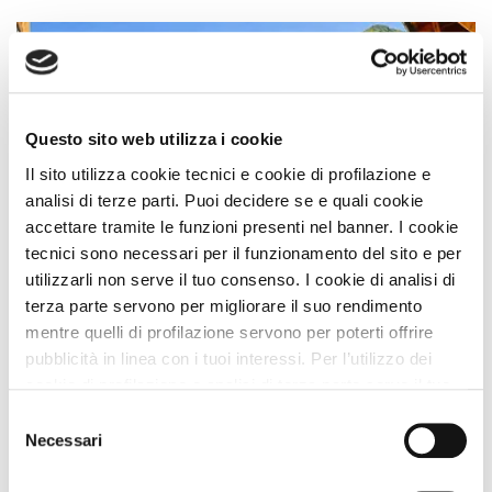
Questo sito web utilizza i cookie
Il sito utilizza cookie tecnici e cookie di profilazione e
analisi di terze parti. Puoi decidere se e quali cookie
accettare tramite le funzioni presenti nel banner. I cookie
tecnici sono necessari per il funzionamento del sito e per
Affittacamere
utilizzarli non serve il tuo consenso. I cookie di analisi di
B&Bs Sedrina
terza parte servono per migliorare il suo rendimento
mentre quelli di profilazione servono per poterti offrire
Premio
STRUTTURA A DOG
pubblicità in linea con i tuoi interessi. Per l’utilizzo dei
Sedrina (Bergamo) Lombardia
cookie di profilazione e analisi di terza parte serve il tuo
Animali Ammessi:
consenso. Se chiudi il banner cliccando sul tasto “Chiudi
Selezione
Servizi Speciali A DOG:
senza accettare” verranno installati solo i cookie tecnici.
Necessari
del
Ideale Per:
Cliccando il pulsante “Accetta tutto” acconsenti all’utilizzo
consenso
di tutti i cookie. Cliccando il pulsante “mostra dettagli”