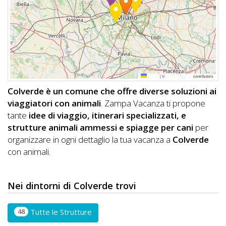
DOG
INFO
A
Leaflet
|
©
OpenStreetMap
contributors
DOG
Colverde è un comune che offre diverse soluzioni ai
viaggiatori con animali
. Zampa Vacanza ti propone
tante
idee di viaggio, itinerari specializzati, e
CHIEDI
strutture animali ammessi e spiagge per cani
per
organizzare in ogni dettaglio la tua vacanza a
Colverde
CODICE
con animali.
SCONTO
Video
Nei dintorni di Colverde trovi
Tutorial
48
Tutte le Strutture