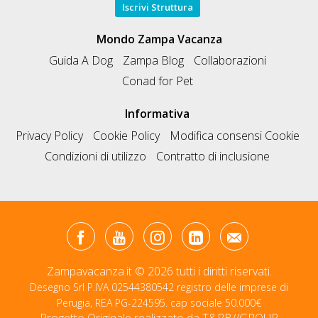
Iscrivi Struttura
Mondo Zampa Vacanza
Guida A Dog
Zampa Blog
Collaborazioni
Conad for Pet
Informativa
Privacy Policy
Cookie Policy
Modifica consensi Cookie
Condizioni di utilizzo
Contratto di inclusione
Zampavacanza.it © 2026 tutti i diritti riservati.
Desegno Srl P.IVA 02544380542 registro delle imprese di
Perugia, REA PG-224595. cap sociale 50.000€
Progetto Originale realizzato da
T&RB//GROUP