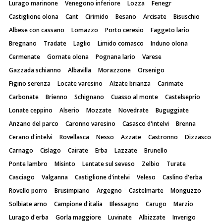
Lurago marinone
Venegono inferiore
Lozza
Fenegr
Castiglione olona
Cant
Cirimido
Besano
Arcisate
Bisuschio
Albese con cassano
Lomazzo
Porto ceresio
Faggeto lario
Bregnano
Tradate
Laglio
Limido comasco
Induno olona
Cermenate
Gornate olona
Pognana lario
Varese
Gazzada schianno
Albavilla
Morazzone
Orsenigo
Figino serenza
Locate varesino
Alzate brianza
Carimate
Carbonate
Brienno
Schignano
Cuasso al monte
Castelseprio
Lonate ceppino
Alserio
Mozzate
Novedrate
Buguggiate
Anzano del parco
Caronno varesino
Casasco d'intelvi
Brenna
Cerano d'intelvi
Rovellasca
Nesso
Azzate
Castronno
Dizzasco
Carnago
Cislago
Cairate
Erba
Lazzate
Brunello
Ponte lambro
Misinto
Lentate sul seveso
Zelbio
Turate
Casciago
Valganna
Castiglione d'intelvi
Veleso
Caslino d'erba
Rovello porro
Brusimpiano
Argegno
Castelmarte
Monguzzo
Solbiate arno
Campione d'italia
Blessagno
Carugo
Marzio
Lurago d'erba
Gorla maggiore
Luvinate
Albizzate
Inverigo