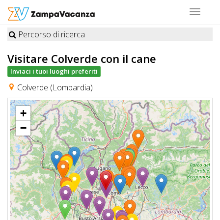
Toggle
navigat
Percorso di ricerca
STRUTTURE
Visitare Colverde
con il cane
A
Inviaci i tuoi luoghi preferiti
DOG
Colverde (Lombardia)
+
LUOGHI
−
A
DOG
OFFERTE
A