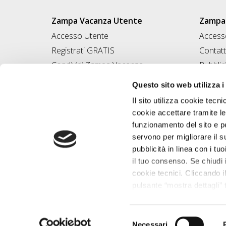
Zampa Vacanza Utente
Zampa 
Accesso Utente
Accesso
Registrati GRATIS
Contatt
Condividi Zampa Vacanza
Pubblic
Campagna Contro l'Abbandono
Iscrivi
Questo sito web utilizza i
Chiedi A Zampa
Il sito utilizza cookie tecni
Mi FIDO di TE
cookie accettare tramite le
Iscrizione Magazine
funzionamento del sito e per
servono per migliorare il s
pubblicità in linea con i tuo
il tuo consenso. Se chiudi 
cookie tecnici. Cliccando il
pulsante “mostra dettagli” t
base alle tue preferenze e 
saperne di più consulta la 
Desegno Srl P.I
Selezione
Necessari