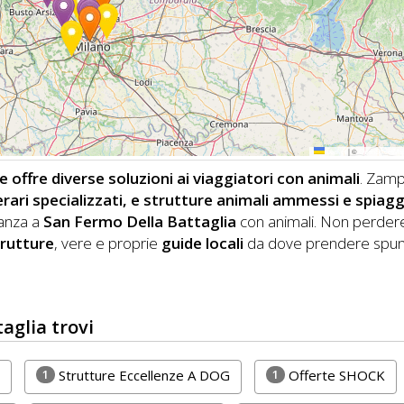
Leaflet
|
©
OpenStreetMa
offre diverse soluzioni ai viaggiatori con animali
. Zam
nerari specializzati, e strutture animali ammessi e spiag
canza a
San Fermo Della Battaglia
con animali.
Non perdere
trutture
, vere e proprie
guide locali
da dove prendere spun
aglia trovi
1
1
Strutture Eccellenze A DOG
Offerte SHOCK