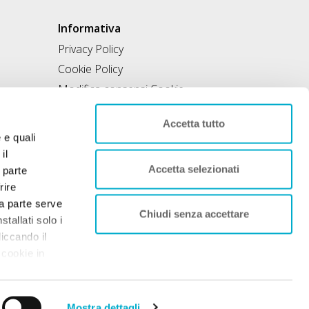
Informativa
Privacy Policy
Cookie Policy
Modifica consensi Cookie
Condizioni di utilizzo
Accetta tutto
Contratto di inclusione
e e quali
il
Accetta selezionati
 parte
rire
rza parte serve
Chiudi senza accettare
tallati solo i
liccando il
 cookie in
nto. Per
 sociale 50.000€
Mostra dettagli