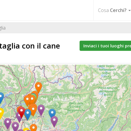
Cosa
Cerchi?
lia
ttaglia
con il cane
Inviaci i tuoi luoghi pr