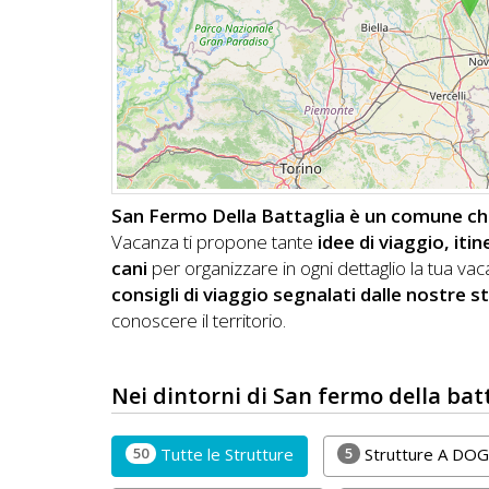
DOG
INFO
A
DOG
San Fermo Della Battaglia è un comune che 
Vacanza ti propone tante
idee di viaggio, iti
CHIEDI
cani
per organizzare in ogni dettaglio la tua va
consigli di viaggio segnalati dalle nostre s
CODICE
conoscere il territorio.
SCONTO
Nei dintorni di San fermo della batt
Video
Tutorial
50
5
Tutte le Strutture
Strutture A DOG