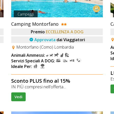
Campeggi
Camping Montorfano
C
Premio
ECCELLENZA A DOG
Approvata
dai Viaggiatori
Montorfano (Como) Lombardia
A
S
Animali Ammessi:
I
Servizi Speciali A DOG:
Ideale Per:
L
Es
Sconto PLUS fino al 15%
IN PIÙ compresi nell'offerta...
Vedi