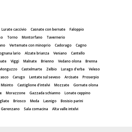
Lurate caccivio
Casnate con bernate
Faloppio
so
Torno
Montorfano
Tavernerio
ano
Vertemate con minoprio
Cadorago
Cagno
ognana lario
Alzate brianza
Veniano
Cantello
mate
Viggi
Malnate
Brienno
Vedano olona
Brenna
Monguzzo
Castelmarte
Zelbio
Lurago d'erba
Veleso
zasco
Carugo
Lentate sul seveso
Arcisate
Proserpio
Misinto
Castiglione d'intelvi
Mozzate
Gornate olona
e
Morazzone
Gazzada schianno
Lonate ceppino
gliate
Briosco
Meda
Lasnigo
Bosisio parini
Gerenzano
Sala comacina
Alta valle intelvi