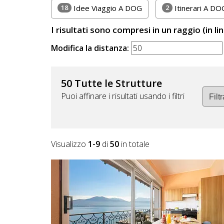
Lavora
18
2
Idee Viaggio A DOG
Itinerari A DO
con
I risultati sono compresi in un raggio (in li
Noi
Modifica la distanza:
Inserisci
Attività
50 Tutte le Strutture
Puoi affinare i risultati usando i filtri
Accedi
/
Visualizzo
1-9
di
50
in totale
Registrati