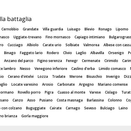
la battaglia
Cernobbio
Grandate
Villa guardia
Luisago
Blevio
Ronago
Lipomo
masco
Uggiate-trevano
Fino mornasco
Capiago intimiano
Bulgarogras
ro
Cucciago
Albiolo
Carate urio
Solbiate
Valmorea
Albese con cass
Binago
Faggeto lario
Rodero
Clivio
Laglio
Albavilla
Orsenigo
P
Anzano del parco
Figino serenza
Fenegr
Cermenate
Cirimido
Cari
te lambro
Nesso
Venegono inferiore
Caslino d'erba
Limido comasco
sio
Cerano d'intelvi
Lozza
Tradate
Merone
Bisuschio
Inverigo
Diz
aglio
Locate varesino
Arosio
Carbonate
Argegno
Mariano comense
Sormano
Rovello porro
Pigra
Cuasso al monte
Varese
Cislago
Turat
ssano
Canzo
Asso
Pusiano
Costa masnaga
Barlassina
Colonno
Co
 con colzano
Buguggiate
Cairate
Carnago
Seveso
Bulciago
Laino
no brianza
Gorla maggiore