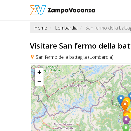
Home
Lombardia
San fermo della battag
STRUTTURE
A
Visitare San fermo della ba
DOG
San fermo della battaglia (Lombardia)
+
LUOGHI
−
A
DOG
OFFERTE
A