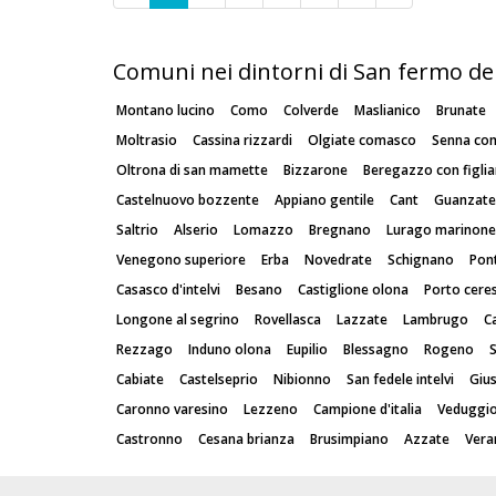
Comuni nei dintorni di San fermo del
Montano lucino
Como
Colverde
Maslianico
Brunate
Moltrasio
Cassina rizzardi
Olgiate comasco
Senna co
Oltrona di san mamette
Bizzarone
Beregazzo con figlia
Castelnuovo bozzente
Appiano gentile
Cant
Guanzate
Saltrio
Alserio
Lomazzo
Bregnano
Lurago marinone
Venegono superiore
Erba
Novedrate
Schignano
Pon
Casasco d'intelvi
Besano
Castiglione olona
Porto cere
Longone al segrino
Rovellasca
Lazzate
Lambrugo
C
Rezzago
Induno olona
Eupilio
Blessagno
Rogeno
Cabiate
Castelseprio
Nibionno
San fedele intelvi
Giu
Caronno varesino
Lezzeno
Campione d'italia
Veduggio
Castronno
Cesana brianza
Brusimpiano
Azzate
Vera