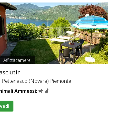
Affittacamere
asciutin
Pettenasco (Novara) Piemonte
nimali Ammessi:
Vedi