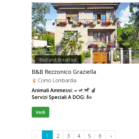
Bed and Breakfast
B&B Rezzonico Graziella
Como Lombardia
Animali Ammessi:
Servizi Speciali A DOG:
Vedi
‹
1
2
3
4
5
6
›