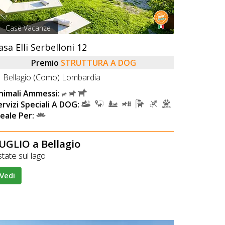
Case Vacanze
asa Elli Serbelloni 12
Premio
STRUTTURA A DOG
Bellagio (Como) Lombardia
nimali Ammessi:
ervizi Speciali A DOG:
deale Per:
UGLIO a Bellagio
tate sul lago
Vedi