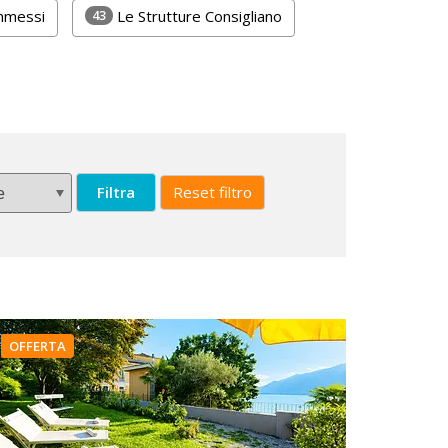
43
Ammessi
Le Strutture Consigliano
Filtra
Reset filtro
OFFERTA