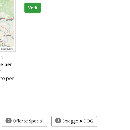
Vedi
p
contributors
pa
ge per
 i
to per
2
8
Offerte Speciali
Spiagge A DOG