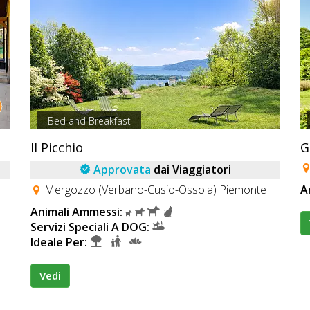
Bed and Breakfast
Il Picchio
G
Approvata
dai Viaggiatori
Mergozzo (Verbano-Cusio-Ossola) Piemonte
A
Animali Ammessi:
Servizi Speciali A DOG:
Ideale Per:
Vedi