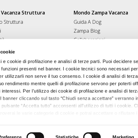
Vacanza Struttura
Mondo Zampa Vacanza
 Struttura
Guida A Dog
i
Zampa Blog
ità
Collaborazioni
Conad for Pet
 Struttura
 cookie
ci e cookie di profilazione e analisi di terze parti. Puoi decidere s
 funzioni presenti nel banner. I cookie tecnici sono necessari per 
 utilizzarli non serve il tuo consenso. I cookie di analisi di terza
uo rendimento mentre quelli di profilazione servono per poterti off
i interessi. Per l’utilizzo dei cookie di profilazione e analisi di te
il banner cliccando sul tasto “Chiudi senza accettare” verranno ins
 pulsante “Accetta tutto” acconsenti all’utilizzo di tutti i cookie. C
roverai le varie categorie di cookie e potrai accettare o rifiutare i
salvare le tue scelte. Puoi modificare le tue scelte in ogni mome
Zampavacanza.it © 2026 tutti i diritti riservati.
nostra
informativa cookie.
VA 02544380542 registro delle imprese di Perugia, REA PG-224595. cap
Progetto Originale realizzato da
T&RB//GROUP
Preferenze
Statistiche
Marketing