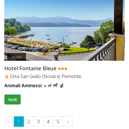
Hotel
Hotel Fontaine Bleue
Orta San Giulio (Novara) Piemonte
Animali Ammessi:
Vedi
‹
1
2
3
4
5
›