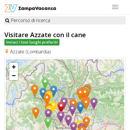
Toggle
navigat
Percorso di ricerca
STRUTTURE
Visitare Azzate
con il cane
A
Inviaci i tuoi luoghi preferiti
DOG
Azzate (Lombardia)
+
LUOGHI
−
A
DOG
OFFERTE
A