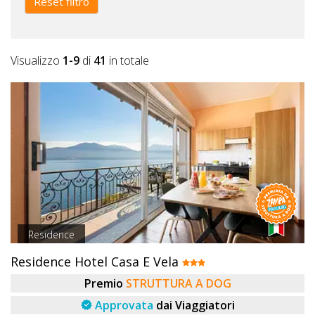
Reset filtro
Visualizzo
1-9
di
41
in totale
Residence
Residence Hotel Casa E Vela
Premio
STRUTTURA A DOG
Approvata
dai Viaggiatori