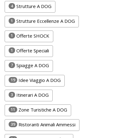
Lavora
4
Strutture A DOG
con
Noi
1
Strutture Eccellenze A DOG
Inserisci
1
Offerte SHOCK
Attività
1
Offerte Speciali
7
Spiagge A DOG
Accedi
19
Idee Viaggio A DOG
/
Registrati
3
Itinerari A DOG
11
Zone Turistiche A DOG
39
Ristoranti Animali Ammessi