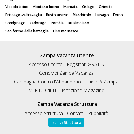
Vizzola ticino
Montano lucino
Marnate
Cislago
Cirimido
Brissago-valtravaglia
Busto arsizio
Marchirolo
Luisago
Ferno
Comignago
Cadorago
Pombia
Brusimpiano
San fermo della battaglia
Fino mornasco
Zampa Vacanza Utente
Accesso Utente
Registrati GRATIS
Condividi Zampa Vacanza
Campagna Contro l'Abbandono
Chiedi A Zampa
Mi FIDO di TE
Iscrizione Magazine
Zampa Vacanza Struttura
Accesso Struttura
Contatti
Pubblicità
Iscrivi Struttura