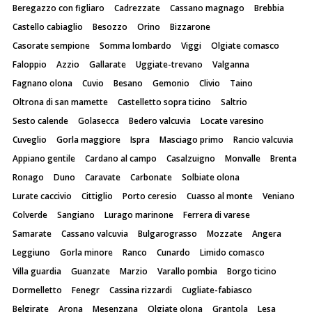
Beregazzo con figliaro
Cadrezzate
Cassano magnago
Brebbia
Castello cabiaglio
Besozzo
Orino
Bizzarone
Casorate sempione
Somma lombardo
Viggi
Olgiate comasco
Faloppio
Azzio
Gallarate
Uggiate-trevano
Valganna
Fagnano olona
Cuvio
Besano
Gemonio
Clivio
Taino
Oltrona di san mamette
Castelletto sopra ticino
Saltrio
Sesto calende
Golasecca
Bedero valcuvia
Locate varesino
Cuveglio
Gorla maggiore
Ispra
Masciago primo
Rancio valcuvia
Appiano gentile
Cardano al campo
Casalzuigno
Monvalle
Brenta
Ronago
Duno
Caravate
Carbonate
Solbiate olona
Lurate caccivio
Cittiglio
Porto ceresio
Cuasso al monte
Veniano
Colverde
Sangiano
Lurago marinone
Ferrera di varese
Samarate
Cassano valcuvia
Bulgarograsso
Mozzate
Angera
Leggiuno
Gorla minore
Ranco
Cunardo
Limido comasco
Villa guardia
Guanzate
Marzio
Varallo pombia
Borgo ticino
Dormelletto
Fenegr
Cassina rizzardi
Cugliate-fabiasco
Belgirate
Arona
Mesenzana
Olgiate olona
Grantola
Lesa