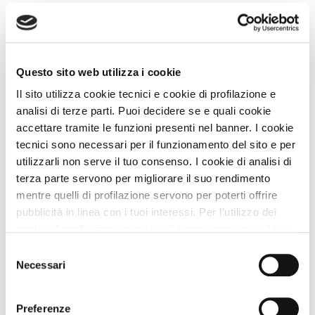
Questo sito web utilizza i cookie
Il sito utilizza cookie tecnici e cookie di profilazione e
analisi di terze parti. Puoi decidere se e quali cookie
accettare tramite le funzioni presenti nel banner. I cookie
tecnici sono necessari per il funzionamento del sito e per
utilizzarli non serve il tuo consenso. I cookie di analisi di
Bed and Breakfast
terza parte servono per migliorare il suo rendimento
Il Picchio
mentre quelli di profilazione servono per poterti offrire
pubblicità in linea con i tuoi interessi. Per l’utilizzo dei
Approvata
dai Viaggiatori
cookie di profilazione e analisi di terza parte serve il tuo
Mergozzo (Verbano-Cusio-Ossola) Piemonte
consenso. Se chiudi il banner cliccando sul tasto “Chiudi
Selezione
Animali Ammessi:
senza accettare” verranno installati solo i cookie tecnici.
Necessari
del
Servizi Speciali A DOG:
Cliccando il pulsante “Accetta tutto” acconsenti all’utilizzo
consenso
Ideale Per:
di tutti i cookie. Cliccando il pulsante “mostra dettagli”
Preferenze
troverai le varie categorie di cookie e potrai accettare o