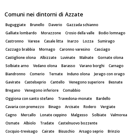
Comuni nei dintorni di Azzate
Buguggiate
Brunello
Daverio
Gazzada schianno
Galliate lombardo
Morazzone
Crosio della valle
Bodio lomnago
Castronno
Varese
Casale litta
Inarzo
Lozza
Sumirago
Cazzago brabbia
Mornago
Caronno varesino
Casciago
Castiglione olona
Albizzate
Luvinate
Malnate
Gornate olona
Solbiate arno
Vedano olona
Barasso
Varano borghi
Carnago
Biandronno
Comerio
Ternate
Induno olona
Jerago con orago
Gavirate
Castelseprio
Cantello
Venegono superiore
Besnate
Bregano
Venegono inferiore
Comabbio
Oggiona con santo stefano
Travedona-monate
Bardello
Cavaria con premezzo
Binago
Arcisate
Rodero
Vergiate
Cagno
Mercallo
Lonate ceppino
Malgesso
Solbiate
Valmorea
Osmate
Albiolo
Tradate
Castelnuovo bozzente
Cocquio-trevisago
Cairate
Bisuschio
Arsago seprio
Brinzio