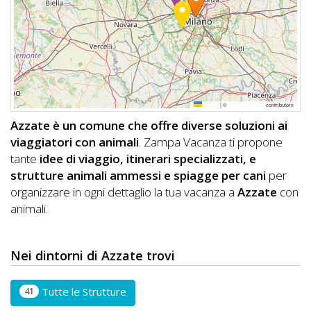
DOG
INFO
A
Leaflet
|
©
OpenStreetMap
contributors
DOG
Azzate è un comune che offre diverse soluzioni ai
viaggiatori con animali
. Zampa Vacanza ti propone
tante
idee di viaggio, itinerari specializzati, e
CHIEDI
strutture animali ammessi e spiagge per cani
per
organizzare in ogni dettaglio la tua vacanza a
Azzate
con
CODICE
animali.
SCONTO
Video
Nei dintorni di Azzate trovi
Tutorial
41
Tutte le Strutture