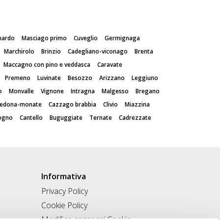
nardo
Masciago primo
Cuveglio
Germignaga
Marchirolo
Brinzio
Cadegliano-viconago
Brenta
Maccagno con pino e veddasca
Caravate
Premeno
Luvinate
Besozzo
Arizzano
Leggiuno
o
Monvalle
Vignone
Intragna
Malgesso
Bregano
vedona-monate
Cazzago brabbia
Clivio
Miazzina
ogno
Cantello
Buguggiate
Ternate
Cadrezzate
Informativa
Privacy Policy
Cookie Policy
Modifica consensi Cookie