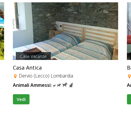
Case Vacanze
Casa Antica
B
Dervio (Lecco) Lombardia
Animali Ammessi:
A
Vedi