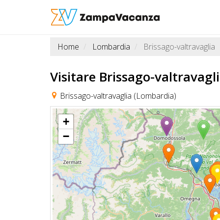
Home
Lombardia
Brissago-valtravaglia
STRUTTURE
A
Visitare Brissago-valtravagl
DOG
Brissago-valtravaglia (Lombardia)
+
LUOGHI
−
A
DOG
OFFERTE
A