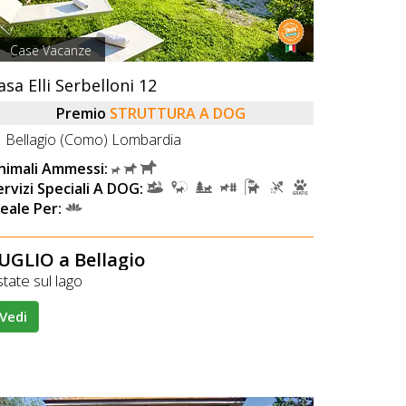
Case Vacanze
asa Elli Serbelloni 12
Premio
STRUTTURA A DOG
Bellagio (Como) Lombardia
nimali Ammessi:
ervizi Speciali A DOG:
deale Per:
UGLIO a Bellagio
tate sul lago
Vedi