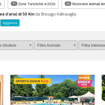
11
25
G
Zone Turistiche A DOG
Ristoranti Animali 
nea d'aria) di 50 Km
da Brissago-Valtravaglia.
OFFERTA SHOCK
PLUS