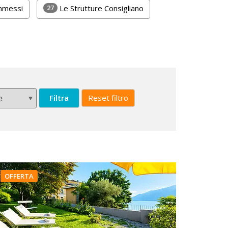
27
Ammessi
Le Strutture Consigliano
Filtra
Reset filtro
OFFERTA