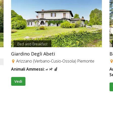
Bed and Breakfast
Giardino Degli Abeti
B
Arizzano (Verbano-Cusio-Ossola) Piemonte
Animali Ammessi:
A
S
Vedi