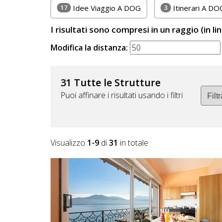
Lavora
17
3
Idee Viaggio A DOG
Itinerari A DO
con
I risultati sono compresi in un raggio (in li
Noi
Modifica la distanza:
Inserisci
Attività
31 Tutte le Strutture
Puoi affinare i risultati usando i filtri
Accedi
/
Visualizzo
1-9
di
31
in totale
Registrati