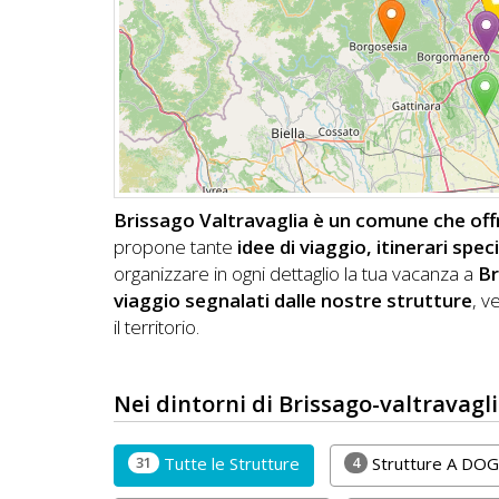
DOG
INFO
A
DOG
Brissago Valtravaglia è un comune che offre
propone tante
idee di viaggio, itinerari spe
CHIEDI
organizzare in ogni dettaglio la tua vacanza a
Br
viaggio segnalati dalle nostre strutture
, v
CODICE
il territorio.
SCONTO
Nei dintorni di Brissago-valtravagli
Video
Tutorial
31
4
Tutte le Strutture
Strutture A DOG