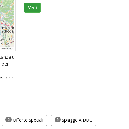
Vedi
p
contributors
anza ti
i
per
oscere
2
5
Offerte Speciali
Spiagge A DOG