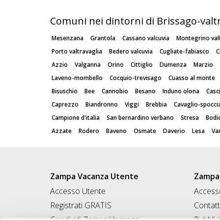
Comuni nei dintorni di Brissago-valt
Mesenzana
Grantola
Cassano valcuvia
Montegrino val
Porto valtravaglia
Bedero valcuvia
Cugliate-fabiasco
C
Azzio
Valganna
Orino
Cittiglio
Dumenza
Marzio
Laveno-mombello
Cocquio-trevisago
Cuasso al monte
Bisuschio
Bee
Cannobio
Besano
Induno olona
Casc
Caprezzo
Biandronno
Viggi
Brebbia
Cavaglio-spocci
Campione d'italia
San bernardino verbano
Stresa
Bodi
Azzate
Rodero
Baveno
Osmate
Daverio
Lesa
Va
Zampa Vacanza Utente
Zampa 
Accesso Utente
Accesso
Registrati GRATIS
Contatt
Condividi Zampa Vacanza
Pubblic