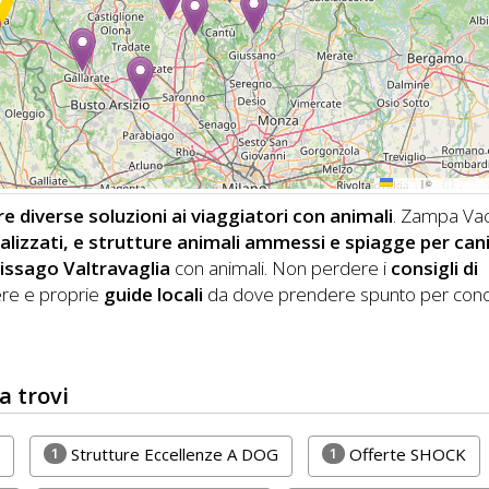
Leaflet
|
©
OpenStreetMa
 diverse soluzioni ai viaggiatori con animali
. Zampa Vac
cializzati, e strutture animali ammessi e spiagge per can
issago Valtravaglia
con animali.
Non perdere i
consigli di
ere e proprie
guide locali
da dove prendere spunto per con
a trovi
1
1
Strutture Eccellenze A DOG
Offerte SHOCK