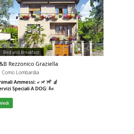
Bed and Breakfast
&B Rezzonico Graziella
Como Lombardia
nimali Ammessi:
ervizi Speciali A DOG:
Vedi