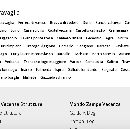
ravaglia
travaglia
Ferrera di varese
Brezzo di bedero
Duno
Rancio valcuvia
Cu
uvio
Luino
Casalzuigno
Castelveccana
Castello cabiaglio
Cremenaga
Oggebbio
Lavena ponte tresa
Cannero riviera
Gemonio
Agra
Ghiffa
Brusimpiano
Trarego viggiona
Comerio
Sangiano
Barasso
Gavirate
iago
Curiglia con monteviasco
Bardello
Arcisate
Porto ceresio
Auran
a
Verbania
Tronzano lago maggiore
Varese
Cambiasca
Saltrio
Tra
o lomnago
Inarzo
Falmenta
Ispra
Galliate lombardo
Belgirate
Coss
rano borghi
Malnate
Gazzada schianno
Vacanza Struttura
Mondo Zampa Vacanza
 Struttura
Guida A Dog
i
Zampa Blog
ità
Collaborazioni