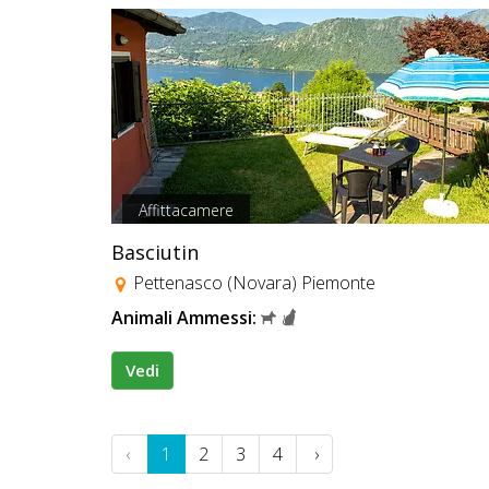
Affittacamere
Basciutin
Pettenasco (Novara) Piemonte
Animali Ammessi:
Vedi
‹
1
2
3
4
›