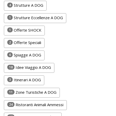
Lavora
4
Strutture A DOG
con
Noi
1
Strutture Eccellenze A DOG
Inserisci
1
Offerte SHOCK
Attività
2
Offerte Speciali
6
Spiagge A DOG
Accedi
18
Idee Viaggio A DOG
/
Registrati
3
Itinerari A DOG
11
Zone Turistiche A DOG
24
Ristoranti Animali Ammessi