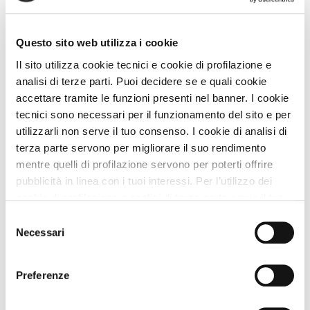
Questo sito web utilizza i cookie
Il sito utilizza cookie tecnici e cookie di profilazione e
analisi di terze parti. Puoi decidere se e quali cookie
accettare tramite le funzioni presenti nel banner. I cookie
tecnici sono necessari per il funzionamento del sito e per
utilizzarli non serve il tuo consenso. I cookie di analisi di
terza parte servono per migliorare il suo rendimento
Bed and Breakfast
mentre quelli di profilazione servono per poterti offrire
pubblicità in linea con i tuoi interessi. Per l’utilizzo dei
Il Picchio
cookie di profilazione e analisi di terza parte serve il tuo
Approvata
dai Viaggiatori
consenso. Se chiudi il banner cliccando sul tasto “Chiudi
Selezione
Mergozzo (Verbano-Cusio-Ossola) Piemonte
senza accettare” verranno installati solo i cookie tecnici.
Necessari
del
Cliccando il pulsante “Accetta tutto” acconsenti all’utilizzo
consenso
Animali Ammessi:
di tutti i cookie. Cliccando il pulsante “mostra dettagli”
Servizi Speciali A DOG:
Preferenze
troverai le varie categorie di cookie e potrai accettare o
Ideale Per:
rifiutare i cookie in base alle tue preferenze e salvare le