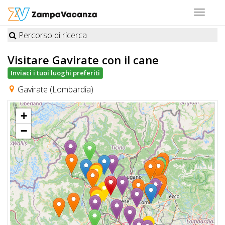
Toggle
navigat
Percorso di ricerca
STRUTTURE
Visitare Gavirate
con il cane
A
Inviaci i tuoi luoghi preferiti
DOG
Gavirate (Lombardia)
+
LUOGHI
−
A
DOG
OFFERTE
A