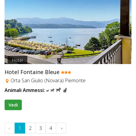
Hotel
Hotel Fontaine Bleue
Orta San Giulio (Novara) Piemonte
Animali Ammessi:
Vedi
‹
1
2
3
4
›