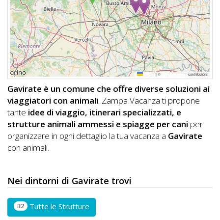
DOG
INFO
A
Leaflet
|
©
OpenStreetMap
contributors
DOG
Gavirate è un comune che offre diverse soluzioni ai
viaggiatori con animali
. Zampa Vacanza ti propone
tante
idee di viaggio, itinerari specializzati, e
CHIEDI
strutture animali ammessi e spiagge per cani
per
organizzare in ogni dettaglio la tua vacanza a
Gavirate
CODICE
con animali.
SCONTO
Video
Nei dintorni di Gavirate trovi
Tutorial
32
Tutte le Strutture