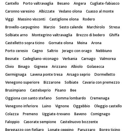
Cantello
Porto valtravaglia
Besano
Angera
Cugliate-fabiasco
Caronno varesino
Albizzate
Vedano olona
Cuasso al monte
Viggi
Massino visconti
Castiglione olona
Rodero
Brovello-carpugnino
Marzio
Sesto calende
Marchirolo
Stresa
Solbiate arno
Montegrino valtravaglia
Brezzo di bedero
Ghiffa
Castelletto sopra ticino
Gornate olona
Meina
Arona
Porto ceresio
Cagno
Saltrio
Jerago con orago
Nebbiuno
Besnate
Cadegliano-viconago
Verbania
Carnago
Valmorea
Clivio
Binago
Gignese
Arizzano
Albiolo
Golasecca
Germignaga
Lavena ponte tresa
Arsago seprio
Dormelletto
Venegono superiore
Bizzarone
Solbiate
Cavaria con premezzo
Brusimpiano
Castelseprio
Pisano
Bee
Oggiona con santo stefano
Somma lombardo
Cremenaga
Venegono inferiore
Luino
Vignone
Oggebbio
Oleggio castello
Colazza
Premeno
Uggiate-trevano
Baveno
Comignago
Faloppio
Casorate sempione
Castelnuovo bozzente
Beregazzo con figliaro
Lonate ceppino
Paruzzaro
Borgo ticino