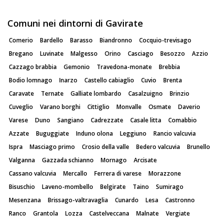
Comuni nei dintorni di Gavirate
Comerio
Bardello
Barasso
Biandronno
Cocquio-trevisago
Bregano
Luvinate
Malgesso
Orino
Casciago
Besozzo
Azzio
Cazzago brabbia
Gemonio
Travedona-monate
Brebbia
Bodio lomnago
Inarzo
Castello cabiaglio
Cuvio
Brenta
Caravate
Ternate
Galliate lombardo
Casalzuigno
Brinzio
Cuveglio
Varano borghi
Cittiglio
Monvalle
Osmate
Daverio
Varese
Duno
Sangiano
Cadrezzate
Casale litta
Comabbio
Azzate
Buguggiate
Induno olona
Leggiuno
Rancio valcuvia
Ispra
Masciago primo
Crosio della valle
Bedero valcuvia
Brunello
Valganna
Gazzada schianno
Mornago
Arcisate
Cassano valcuvia
Mercallo
Ferrera di varese
Morazzone
Bisuschio
Laveno-mombello
Belgirate
Taino
Sumirago
Mesenzana
Brissago-valtravaglia
Cunardo
Lesa
Castronno
Ranco
Grantola
Lozza
Castelveccana
Malnate
Vergiate