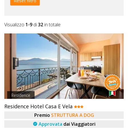
Reset filtro
Visualizzo
1-9
di
32
in totale
Residence
Residence Hotel Casa E Vela
Premio
STRUTTURA A DOG
Approvata
dai Viaggiatori