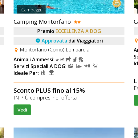
Campeggi
Camping Montorfano
C
Premio
ECCELLENZA A DOG
Approvata
dai Viaggiatori
Montorfano (Como) Lombardia
A
S
Animali Ammessi:
I
Servizi Speciali A DOG:
Ideale Per:
L
Es
Sconto PLUS fino al 15%
IN PIÙ compresi nell'offerta...
Vedi