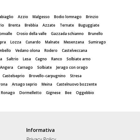
abiaglio
Azzio
Malgesso
Bodio lomnago
Brinzio
rio
Brenta
Brebbia
Azzate
Ternate
Buguggiate
onvalle
Crosio della valle
Gazzada schianno
Brunello
spra
Lozza
Cunardo
Malnate
Mesenzana
Sumirago
mbello
Vedano olona
Rodero
Castelveccana
ia
Saltrio
Lesa
Cagno
Ranco
Solbiate arno
Angera
Carnago
Solbiate
Jerago con orago
Castelseprio
Brovello-carpugnino
Stresa
rona
Arsago seprio
Meina
Castelnuovo bozzente
Ronago
Dormelletto
Gignese
Bee
Oggebbio
Informativa
Privacy Policy