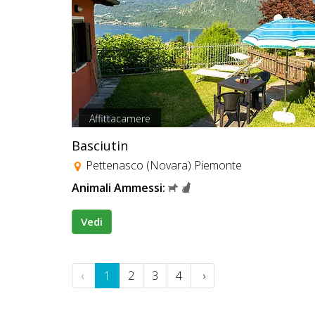
Affittacamere
Basciutin
Pettenasco (Novara) Piemonte
Animali Ammessi:
Vedi
‹
1
2
3
4
›