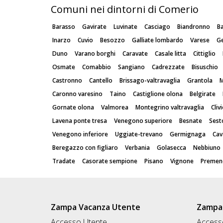
Comuni nei dintorni di Comerio
Barasso
Gavirate
Luvinate
Casciago
Biandronno
Ba
Inarzo
Cuvio
Besozzo
Galliate lombardo
Varese
G
Duno
Varano borghi
Caravate
Casale litta
Cittiglio
Osmate
Comabbio
Sangiano
Cadrezzate
Bisuschio
Castronno
Cantello
Brissago-valtravaglia
Grantola
M
Caronno varesino
Taino
Castiglione olona
Belgirate
Gornate olona
Valmorea
Montegrino valtravaglia
Cliv
Lavena ponte tresa
Venegono superiore
Besnate
Sest
Venegono inferiore
Uggiate-trevano
Germignaga
Cav
Beregazzo con figliaro
Verbania
Golasecca
Nebbiuno
Tradate
Casorate sempione
Pisano
Vignone
Premen
Zampa Vacanza Utente
Zampa 
Accesso Utente
Accesso