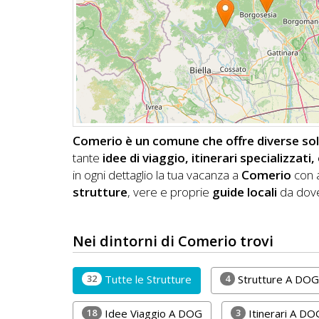
DOG
INFO
A
DOG
Comerio è un comune che offre diverse solu
tante
idee di viaggio, itinerari specializzat
CHIEDI
in ogni dettaglio la tua vacanza a
Comerio
con a
strutture
, vere e proprie
guide locali
da dove
CODICE
SCONTO
Nei dintorni di Comerio trovi
Video
Tutorial
32
4
Tutte le Strutture
Strutture A DOG
18
3
Idee Viaggio A DOG
Itinerari A DO