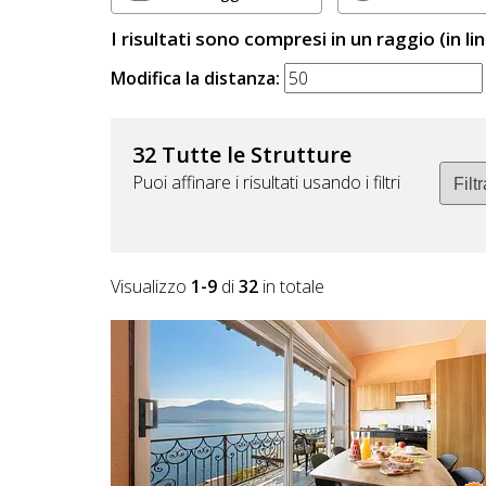
Lavora
con
I risultati sono compresi in un raggio (in li
Noi
Modifica la distanza:
Inserisci
32 Tutte le Strutture
Attività
Puoi affinare i risultati usando i filtri
Accedi
Visualizzo
1-9
di
32
in totale
/
Registrati