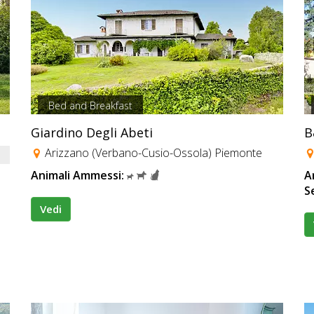
Bed and Breakfast
Giardino Degli Abeti
B
Arizzano (Verbano-Cusio-Ossola) Piemonte
Animali Ammessi:
A
S
Vedi