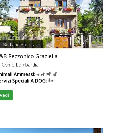
Bed and Breakfast
&B Rezzonico Graziella
Como Lombardia
nimali Ammessi:
ervizi Speciali A DOG:
Vedi