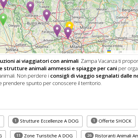
Leaflet
|
©
OpenStreetMa
zioni ai viaggiatori con animali
. Zampa Vacanza ti propo
i, e strutture animali ammessi e spiagge per cani
per orga
nimali.
Non perdere i
consigli di viaggio segnalati dalle 
 prendere spunto per conoscere il territorio.
1
1
Strutture Eccellenze A DOG
Offerte SHOCK
11
26
G
Zone Turistiche A DOG
Ristoranti Animali 