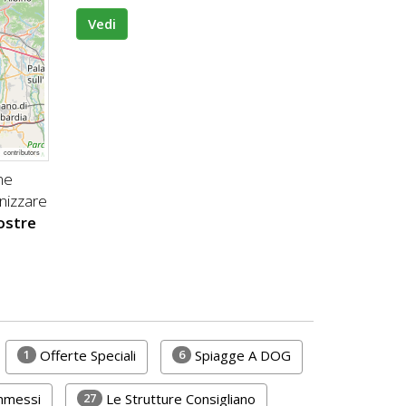
Vedi
p
contributors
ne
nizzare
nostre
1
6
Offerte Speciali
Spiagge A DOG
27
Ammessi
Le Strutture Consigliano