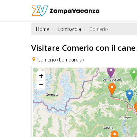
Home
Lombardia
Comerio
STRUTTURE
A
Visitare Comerio
con il cane
DOG
Comerio (Lombardia)
+
LUOGHI
−
A
DOG
OFFERTE
A