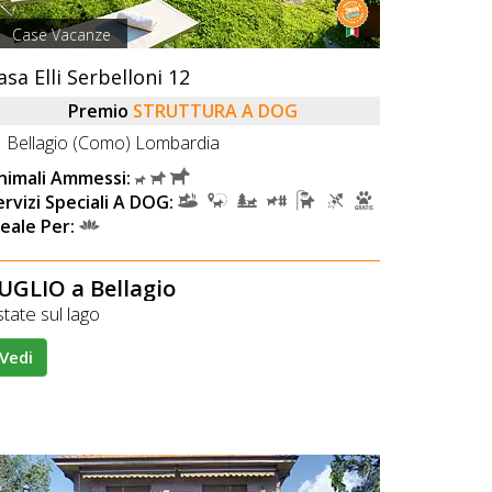
Case Vacanze
asa Elli Serbelloni 12
Premio
STRUTTURA A DOG
Bellagio (Como) Lombardia
nimali Ammessi:
ervizi Speciali A DOG:
deale Per:
UGLIO a Bellagio
tate sul lago
Vedi