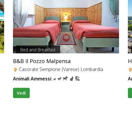
Bed and Breakfast
B&B Il Pozzo Malpensa
H
Casorate Sempione (Varese) Lombardia
Animali Ammessi:
A
Vedi