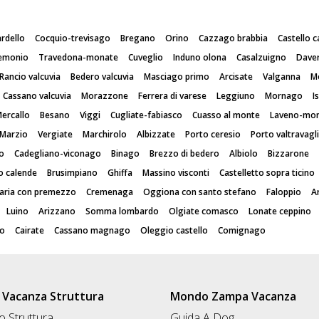
rdello
Cocquio-trevisago
Bregano
Orino
Cazzago brabbia
Castello c
emonio
Travedona-monate
Cuveglio
Induno olona
Casalzuigno
Dave
Rancio valcuvia
Bedero valcuvia
Masciago primo
Arcisate
Valganna
M
Cassano valcuvia
Morazzone
Ferrera di varese
Leggiuno
Mornago
I
ercallo
Besano
Viggi
Cugliate-fabiasco
Cuasso al monte
Laveno-mo
Marzio
Vergiate
Marchirolo
Albizzate
Porto ceresio
Porto valtravagl
io
Cadegliano-viconago
Binago
Brezzo di bedero
Albiolo
Bizzarone
o calende
Brusimpiano
Ghiffa
Massino visconti
Castelletto sopra ticino
aria con premezzo
Cremenaga
Oggiona con santo stefano
Faloppio
A
Luino
Arizzano
Somma lombardo
Olgiate comasco
Lonate ceppino
o
Cairate
Cassano magnago
Oleggio castello
Comignago
Vacanza Struttura
Mondo Zampa Vacanza
 Struttura
Guida A Dog