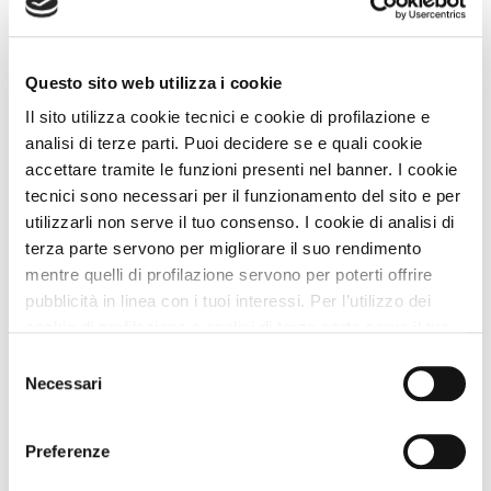
Questo sito web utilizza i cookie
Il sito utilizza cookie tecnici e cookie di profilazione e
analisi di terze parti. Puoi decidere se e quali cookie
accettare tramite le funzioni presenti nel banner. I cookie
tecnici sono necessari per il funzionamento del sito e per
utilizzarli non serve il tuo consenso. I cookie di analisi di
terza parte servono per migliorare il suo rendimento
Bed and Breakfast
mentre quelli di profilazione servono per poterti offrire
Il Picchio
pubblicità in linea con i tuoi interessi. Per l’utilizzo dei
cookie di profilazione e analisi di terza parte serve il tuo
Approvata
dai Viaggiatori
consenso. Se chiudi il banner cliccando sul tasto “Chiudi
Selezione
Mergozzo (Verbano-Cusio-Ossola) Piemonte
senza accettare” verranno installati solo i cookie tecnici.
Necessari
del
Animali Ammessi:
Cliccando il pulsante “Accetta tutto” acconsenti all’utilizzo
consenso
Servizi Speciali A DOG:
di tutti i cookie. Cliccando il pulsante “mostra dettagli”
Ideale Per:
Preferenze
troverai le varie categorie di cookie e potrai accettare o
rifiutare i cookie in base alle tue preferenze e salvare le