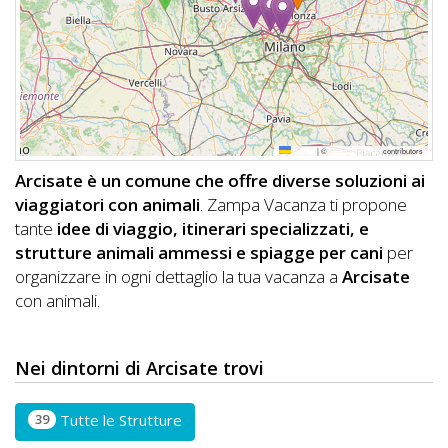
DOG
INFO
A
Leaflet
|
©
OpenStreetMap
contributors
DOG
Arcisate è un comune che offre diverse soluzioni ai
viaggiatori con animali
. Zampa Vacanza ti propone
tante
idee di viaggio, itinerari specializzati, e
CHIEDI
strutture animali ammessi e spiagge per cani
per
organizzare in ogni dettaglio la tua vacanza a
Arcisate
CODICE
con animali.
SCONTO
Video
Nei dintorni di Arcisate trovi
Tutorial
39
Tutte le Strutture