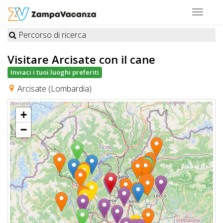
Toggle
navigat
Percorso di ricerca
STRUTTURE
Visitare Arcisate
con il cane
A
Inviaci i tuoi luoghi preferiti
DOG
Arcisate (Lombardia)
+
LUOGHI
−
A
DOG
OFFERTE
A