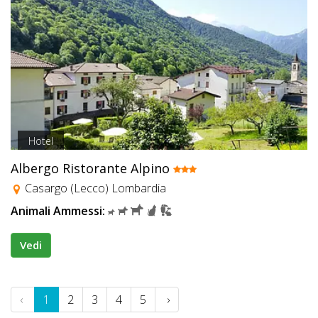
Hotel
Albergo Ristorante Alpino
Casargo (Lecco) Lombardia
Animali Ammessi:
Vedi
‹
1
2
3
4
5
›