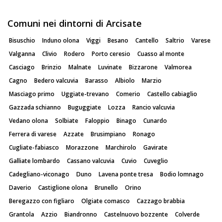
Comuni nei dintorni di Arcisate
Bisuschio
Induno olona
Viggi
Besano
Cantello
Saltrio
Varese
Valganna
Clivio
Rodero
Porto ceresio
Cuasso al monte
Casciago
Brinzio
Malnate
Luvinate
Bizzarone
Valmorea
Cagno
Bedero valcuvia
Barasso
Albiolo
Marzio
Masciago primo
Uggiate-trevano
Comerio
Castello cabiaglio
Gazzada schianno
Buguggiate
Lozza
Rancio valcuvia
Vedano olona
Solbiate
Faloppio
Binago
Cunardo
Ferrera di varese
Azzate
Brusimpiano
Ronago
Cugliate-fabiasco
Morazzone
Marchirolo
Gavirate
Galliate lombardo
Cassano valcuvia
Cuvio
Cuveglio
Cadegliano-viconago
Duno
Lavena ponte tresa
Bodio lomnago
Daverio
Castiglione olona
Brunello
Orino
Beregazzo con figliaro
Olgiate comasco
Cazzago brabbia
Grantola
Azzio
Biandronno
Castelnuovo bozzente
Colverde