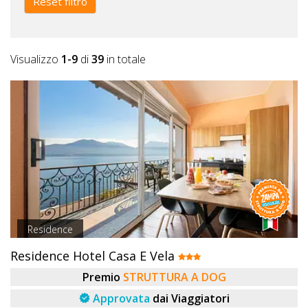
Reset filtro
Visualizzo
1-9
di
39
in totale
Residence
Residence Hotel Casa E Vela
Premio
STRUTTURA A DOG
Approvata
dai Viaggiatori