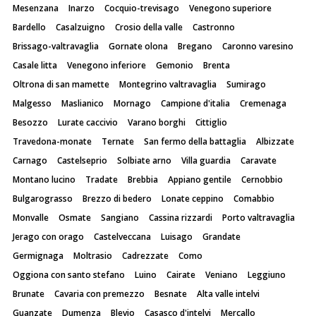
Mesenzana
Inarzo
Cocquio-trevisago
Venegono superiore
Bardello
Casalzuigno
Crosio della valle
Castronno
Brissago-valtravaglia
Gornate olona
Bregano
Caronno varesino
Casale litta
Venegono inferiore
Gemonio
Brenta
Oltrona di san mamette
Montegrino valtravaglia
Sumirago
Malgesso
Maslianico
Mornago
Campione d'italia
Cremenaga
Besozzo
Lurate caccivio
Varano borghi
Cittiglio
Travedona-monate
Ternate
San fermo della battaglia
Albizzate
Carnago
Castelseprio
Solbiate arno
Villa guardia
Caravate
Montano lucino
Tradate
Brebbia
Appiano gentile
Cernobbio
Bulgarograsso
Brezzo di bedero
Lonate ceppino
Comabbio
Monvalle
Osmate
Sangiano
Cassina rizzardi
Porto valtravaglia
Jerago con orago
Castelveccana
Luisago
Grandate
Germignaga
Moltrasio
Cadrezzate
Como
Oggiona con santo stefano
Luino
Cairate
Veniano
Leggiuno
Brunate
Cavaria con premezzo
Besnate
Alta valle intelvi
Guanzate
Dumenza
Blevio
Casasco d'intelvi
Mercallo