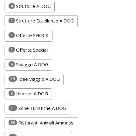
Lavora
4
Strutture A DOG
con
Noi
1
Strutture Eccellenze A DOG
Inserisci
1
Offerte SHOCK
Attività
1
Offerte Speciali
6
Spiagge A DOG
Accedi
19
Idee Viaggio A DOG
/
Registrati
3
Itinerari A DOG
11
Zone Turistiche A DOG
33
Ristoranti Animali Ammessi