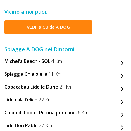
Lavora
con
Vicino a noi puoi...
Noi
VEDI la Guida A DOG
Inserisci
Attività
Spiagge A DOG nei Dintorni
Michel's Beach - SOL
4 Km
Accedi
Spiaggia Chiaiolella
11 Km
/
Copacabau Lido le Dune
21 Km
Registrati
Lido cala felice
22 Km
Colpo di Coda - Piscina per cani
26 Km
Lido Don Pablo
27 Km