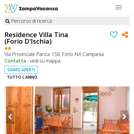
Toggle
navigat
Percorso di ricerca
STRUTTURE
Residence Villa Tina
(Forio D'Ischia)
A
DOG
Via Provinciale Panza. 158, Forio NA Campania
Contatta
-
vedi su mappa
SIAMO APERTI
LUOGHI
TUTTO L'ANNO
A
DOG
OFFERTE
A