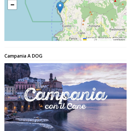
−
Leaflet
|
©
OpenStreetMap
contributors
Campania A DOG