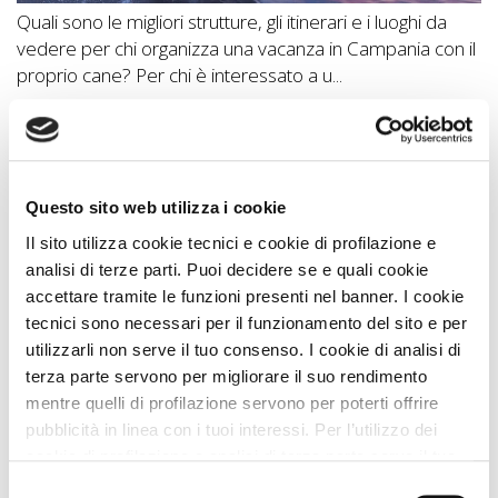
Quali sono le migliori strutture, gli itinerari e i luoghi da
vedere per chi organizza una vacanza in Campania con il
proprio cane? Per chi è interessato a u...
Vedi Regione
Cosa fare con il cane?
Questo sito web utilizza i cookie
Idee di Viaggio A DOG
Il sito utilizza cookie tecnici e cookie di profilazione e
Visitare Citara e Forio con il cane
1 Km
analisi di terze parti. Puoi decidere se e quali cookie
Museo Archeologico di Pithecusae con il cane
3
accettare tramite le funzioni presenti nel banner. I cookie
Km
tecnici sono necessari per il funzionamento del sito e per
Visita al Borgo di Sant'Angelo di Ischia con il cane
utilizzarli non serve il tuo consenso. I cookie di analisi di
3 Km
terza parte servono per migliorare il suo rendimento
mentre quelli di profilazione servono per poterti offrire
Visitare Procida con il cane
14 Km
pubblicità in linea con i tuoi interessi. Per l’utilizzo dei
Alla scoperta del Parco Filosofico di Anacapri con
cookie di profilazione e analisi di terza parte serve il tuo
il cane
35 Km
consenso. Se chiudi il banner cliccando sul tasto “Chiudi
Selezione