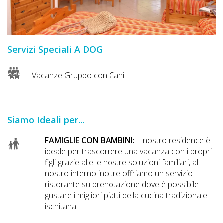
DOG
INFO
Servizi Speciali A DOG
A
Vacanze Gruppo con Cani
DOG
Siamo Ideali per...
CHIEDI
CODICE
FAMIGLIE CON BAMBINI:
Il nostro residence è
ideale per trascorrere una vacanza con i propri
SCONTO
figli grazie alle le nostre soluzioni familiari, al
nostro interno inoltre offriamo un servizio
Video
ristorante su prenotazione dove è possibile
gustare i migliori piatti della cucina tradizionale
Tutorial
ischitana.