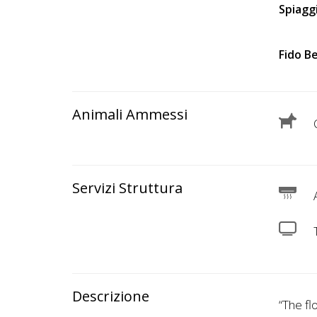
Lavora
Spiagg
con
Noi
Fido B
Inserisci
Attività
Animali Ammessi
C
Accedi
Servizi Struttura
/
A
Registrati
Descrizione
“The fl