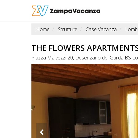
Home
Strutture
Case Vacanza
Lomb
STRUTTURE
A
THE FLOWERS APARTMENT
DOG
Piazza Malvezzi 20, Desenzano del Garda BS L
LUOGHI
A
DOG
OFFERTE
A