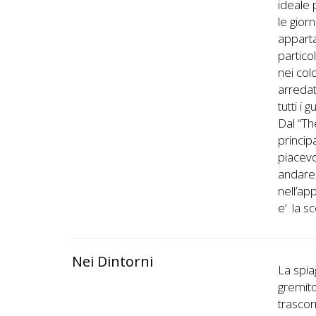
ideale 
le gior
apparta
particol
nei col
arredat
tutti i 
Dal “Th
princip
piacevo
andare 
nell’ap
e’ la sc
Nei Dintorni
La spia
gremito 
trascor