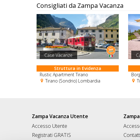
Consigliati da Zampa Vacanza
Case Vacanze
C
Struttura in Evidenza
Rustic Apartment Tirano
Borg
Tirano (Sondrio) Lombardia
Ti
Zampa Vacanza Utente
Zampa 
Accesso Utente
Accesso
Registrati GRATIS
Contatt