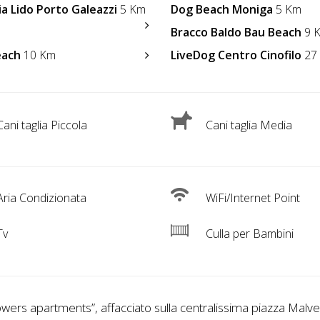
ia Lido Porto Galeazzi
5 Km
Dog Beach Moniga
5 Km
Bracco Baldo Bau Beach
9 
each
10 Km
LiveDog Centro Cinofilo
27
ani taglia Piccola
Cani taglia Media
ria Condizionata
WiFi/Internet Point
Tv
Culla per Bambini
owers apartments”, affacciato sulla centralissima piazza Malve