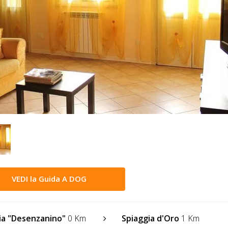
VEDI la Guida A DOG
ia "Desenzanino"
0 Km
Spiaggia d'Oro
1 Km