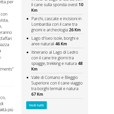
etta per
il cane sulla sponda ovest
10
Km
i con
Parchi, cascate e incisioni in
vista,
Lombardia con il cane tra
e,
gnomi e archeologia
26 Km
teranno
’affari.
Lago d'Iseo isole, borghi e
aree naturali
46 Km
piazza
a
Itinerario al Lago di Ledro
,
con il cane tre giorni tra
spiagge, trekking e natura
48
rtments”
Km
Valle di Comano e Bleggio
Superiore con il cane viaggio
tra borghi termali e natura
67 Km
ico,
 di
Vedi tutti
lità più