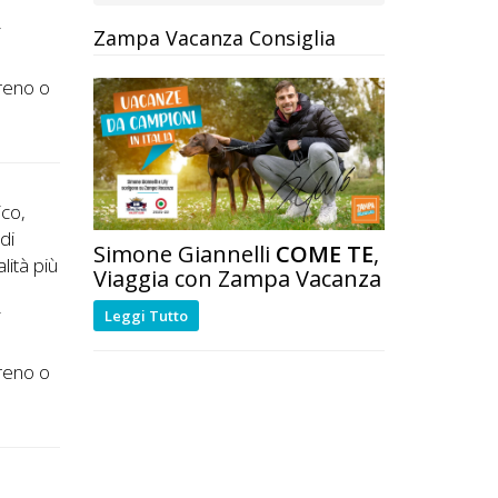
i
Zampa Vacanza Consiglia
treno o
ico,
 di
Simone Giannelli
COME TE
,
lità più
Viaggia con Zampa Vacanza
i
Leggi Tutto
treno o