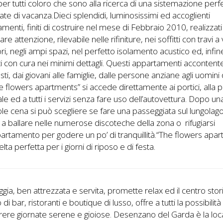
per tutti coloro che sono alla ricerca di una sistemazione perf
nate di vacanza.Dieci splendidi, luminosissimi ed accoglienti
menti, finiti di costruire nel mese di Febbraio 2010, realizzat
are attenzione, rilevabile nelle rifiniture, nei soffitti con travi a 
ori, negli ampi spazi, nel perfetto isolamento acustico ed, infin
i con cura nei minimi dettagli. Questi appartamenti acconten
gusti, dai giovani alle famiglie, dalle persone anziane agli uomini d
e flowers apartments” si accede direttamente ai portici, alla 
ale ed a tutti i servizi senza fare uso dell’autovettura. Dopo un
le cena si può scegliere se fare una passeggiata sul lungolago
a ballare nelle numerose discoteche della zona o rifugiarsi
partamento per godere un po’ di tranquillità.“The flowers apa
elta perfetta per i giorni di riposo e di festa.
ggia, ben attrezzata e servita, promette relax ed il centro stor
di bar, ristoranti e boutique di lusso, offre a tutti la possibilità
rere giornate serene e gioiose. Desenzano del Garda è la loca