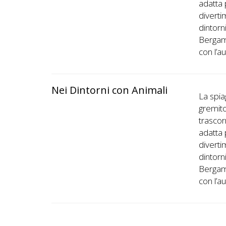
adatta 
diverti
dintorn
Bergamo
con l’a
Nei Dintorni con Animali
La spia
gremito 
trascor
adatta 
diverti
dintorn
Bergamo
con l’a