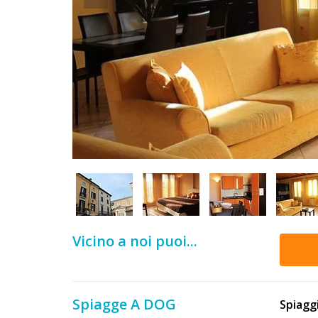
DOG
INFO
A
DOG
CHIEDI
CODICE
SCONTO
Vicino a noi puoi...
Video
Tutorial
Spiagge A DOG
Spiagg