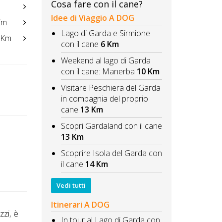
Cosa fare con il cane?
Idee di Viaggio A DOG
Km
Lago di Garda e Sirmione
 Km
con il cane
6 Km
Weekend al lago di Garda
con il cane: Manerba
10 Km
Visitare Peschiera del Garda
in compagnia del proprio
cane
13 Km
Scopri Gardaland con il cane
13 Km
Scoprire Isola del Garda con
il cane
14 Km
Vedi tutti
Itinerari A DOG
zzi, è
In tour al Lago di Garda con