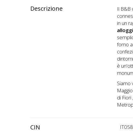
Descrizione
Il B&B 
conness
in un r
alloggi
semplic
forno a
confezi
dintorni
è un'ot
monumen
Siamo v
Maggior
di Fiori
Metropo
CIN
IT05