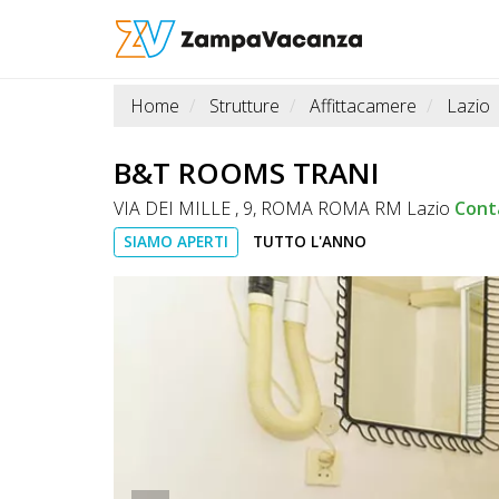
Home
Strutture
Affittacamere
Lazio
STRUTTURE
A
B&T ROOMS TRANI
DOG
VIA DEI MILLE , 9, ROMA ROMA RM Lazio
Cont
SIAMO APERTI
TUTTO L'ANNO
LUOGHI
A
DOG
OFFERTE
A