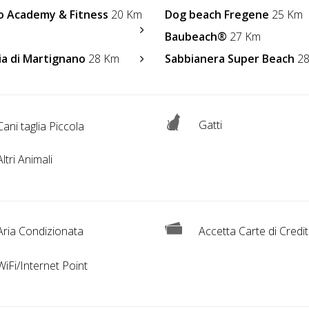
ro Academy & Fitness
20 Km
Dog beach Fregene
25 Km
Baubeach®
27 Km
ia di Martignano
28 Km
Sabbianera Super Beach
28
Gatti
ani taglia Piccola
ltri Animali
ria Condizionata
Accetta Carte di Credi
iFi/Internet Point