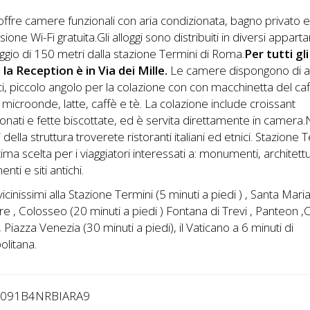
offre camere funzionali con aria condizionata, bagno privato 
ione Wi-Fi gratuita.Gli alloggi sono distribuiti in diversi appart
aggio di 150 metri dalla stazione Termini di Roma.
Per tutti gli
 la Reception è in Via dei Mille.
Le camere dispongono di a
i, piccolo angolo per la colazione con con macchinetta del caf
 microonde, latte, caffè e tè. La colazione include croissant
onati e fette biscottate, ed è servita direttamente in camera.
 della struttura troverete ristoranti italiani ed etnici. Stazione 
tima scelta per i viaggiatori interessati a: monumenti, architett
ti e siti antichi.
icinissimi alla Stazione Termini (5 minuti a piedi ) , Santa Mari
e , Colosseo (20 minuti a piedi ) Fontana di Trevi , Panteon
 , Piazza Venezia (30 minuti a piedi), il Vaticano a 6 minuti di
litana.
8091B4NRBIARA9