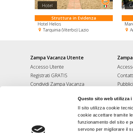
Hotel
C
Struttura in Evidenza
Hotel Helios
Mare
Tarquinia (Viterbo) Lazio
An
Zampa Vacanza Utente
Zampa 
Accesso Utente
Accesso
Registrati GRATIS
Contatt
Condividi Zampa Vacanza
Pubblic
Campagna Contro l'Abbandono
Iscrivi
Questo sito web utilizza i
Chiedi A Zampa
Il sito utilizza cookie tecni
Mi FIDO di TE
cookie accettare tramite le
Iscrizione Magazine
funzionamento del sito e per
servono per migliorare il s