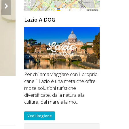
Leaflet
|
©
OpenStreetMap
contributors
Lazio A DOG
Per chi ama viaggiare con il proprio
cane il Lazio è una meta che offre
molte soluzioni turistiche
diversificate, dalla natura alla
cultura, dal mare alla mo...
Vedi Regione