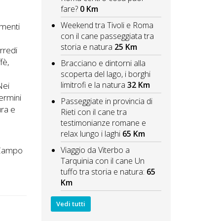
fare?
0 Km
e
Weekend tra Tivoli e Roma
amenti
con il cane passeggiata tra
storia e natura
25 Km
rredi
fè,
Bracciano e dintorni alla
scoperta del lago, i borghi
limitrofi e la natura
32 Km
Nei
Termini
Passeggiate in provincia di
ura e
Rieti con il cane tra
testimonianze romane e
relax lungo i laghi
65 Km
a
 ,Campo
Viaggio da Viterbo a
Tarquinia con il cane Un
tuffo tra storia e natura:
65
Km
Vedi tutti