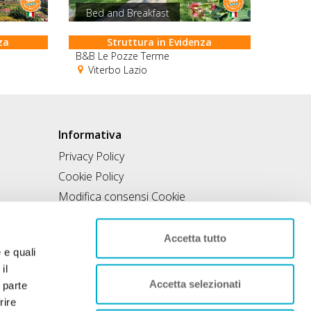
Bed and Breakfast
za
Struttura in Evidenza
B&B Le Pozze Terme
Viterbo Lazio
Informativa
Privacy Policy
Cookie Policy
Modifica consensi Cookie
Condizioni di utilizzo
Contratto di inclusione
Accetta tutto
e e quali
il
Accetta selezionati
 parte
rire