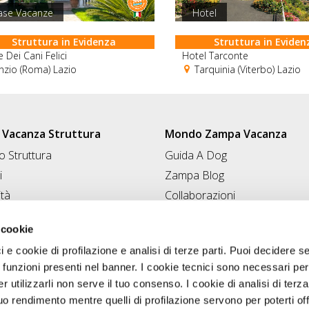
ase Vacanze
Hotel
Struttura in Evidenza
Struttura in Eviden
 Dei Cani Felici
Hotel Tarconte
zio (Roma) Lazio
Tarquinia (Viterbo) Lazio
Vacanza Struttura
Mondo Zampa Vacanza
 Struttura
Guida A Dog
i
Zampa Blog
ità
Collaborazioni
Conad for Pet
 Struttura
 cookie
ci e cookie di profilazione e analisi di terze parti. Puoi decidere s
 funzioni presenti nel banner. I cookie tecnici sono necessari per 
 utilizzarli non serve il tuo consenso. I cookie di analisi di terza
uo rendimento mentre quelli di profilazione servono per poterti off