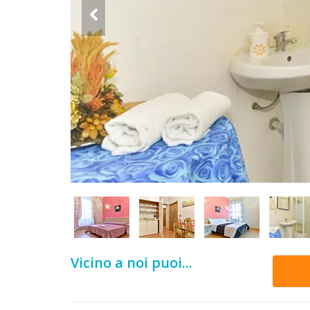
DOG
INFO
A
DOG
CHIEDI
CODICE
SCONTO
Video
Vicino a noi puoi...
Tutorial