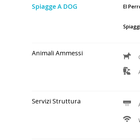
Lavora
Spiagge A DOG
El Per
con
Noi
Spiagg
Inserisci
Attività
Animali Ammessi
C
A
Accedi
/
Registrati
Servizi Struttura
A
W