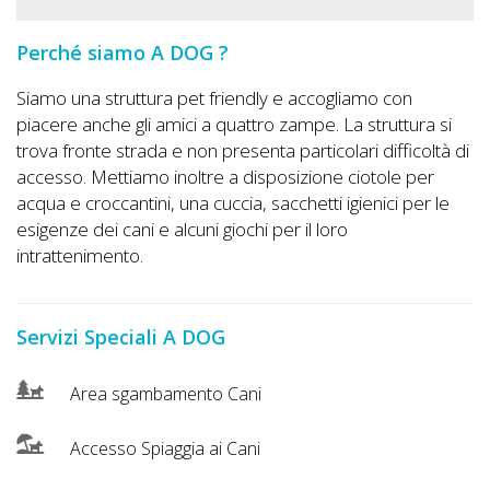
Lavora
con
Perché siamo A DOG ?
Noi
Siamo una struttura pet friendly e accogliamo con
piacere anche gli amici a quattro zampe. La struttura si
Inserisci
trova fronte strada e non presenta particolari difficoltà di
Attività
accesso. Mettiamo inoltre a disposizione ciotole per
acqua e croccantini, una cuccia, sacchetti igienici per le
esigenze dei cani e alcuni giochi per il loro
intrattenimento.
Accedi
/
Registrati
Servizi Speciali A DOG
Area sgambamento Cani
Accesso Spiaggia ai Cani