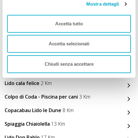
Mostra dettagli
Accetta tutto
Vicino a noi puoi...
Accetta selezionati
VEDI la Guida A DOG
Chiudi senza accettare
Spiagge A DOG nei Dintorni
Lido cala felice
2 Km
Colpo di Coda - Piscina per cani
3 Km
Copacabau Lido le Dune
8 Km
Spiaggia Chiaiolella
13 Km
Lido Don Pablo
17 Km