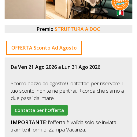
DOG
Premio
STRUTTURA A DOG
INFO
A
OFFERTA Sconto Ad Agosto
DOG
Da Ven 21 Ago 2026 a Lun 31 Ago 2026
CHIEDI
Sconto pazzo ad agosto! Contattaci per riservare il
CODICE
tuo sconto: non te ne pentirai. Ricorda che siamo a
SCONTO
due passi dal mare.
Video
Contatta per l'Offerta
Tutorial
IMPORTANTE
: l'offerta è valida solo se inviata
tramite il form di Zampa Vacanza.