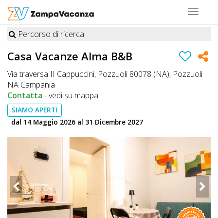
Toggle
navigat
Percorso di ricerca
STRUTTURE
Casa Vacanze Alma B&B
A
Via traversa II Cappuccini, Pozzuoli 80078 (NA), Pozzuoli
DOG
NA Campania
Contatta
-
vedi su mappa
SIAMO APERTI
LUOGHI
dal 14 Maggio 2026 al 31 Dicembre 2027
A
DOG
OFFERTE
A