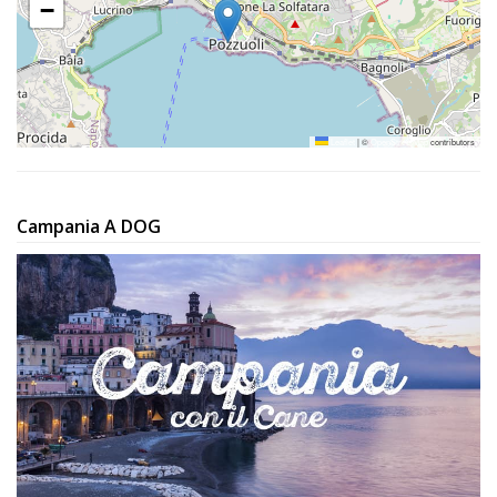
−
Leaflet
|
©
OpenStreetMap
contributors
Campania A DOG