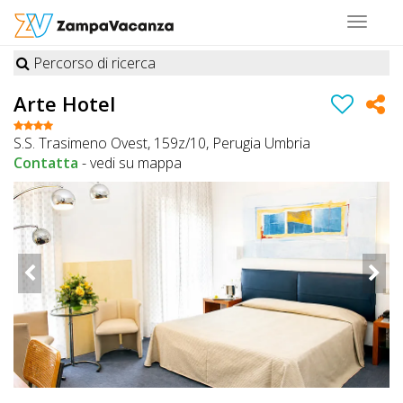
Toggle
navigat
Percorso di ricerca
STRUTTURE
Arte Hotel
A
S.S. Trasimeno Ovest, 159z/10, Perugia Umbria
DOG
Contatta
-
vedi su mappa
LUOGHI
A
DOG
OFFERTE
A