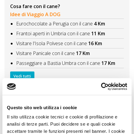
Cosa fare con il cane?
Idee di Viaggio A DOG
Eurochocolate a Perugia con il cane
4 Km
Frantoi aperti in Umbria con il cane
11 Km
Visitare l'Isola Polvese con il cane
16 Km
Visitare Panicale con il cane
17 Km
Passeggiare a Bastia Umbra con il cane
17 Km
Vedi tutti
Itinerari A DOG
Itinerario di 2 giorni sul Lago Trasimeno con il
cane Alla scoperta delle isole
18 Km
Questo sito web utilizza i cookie
Lago Trasimeno itinerario tra borghi e isole
19 Km
Il sito utilizza cookie tecnici e cookie di profilazione e
L'Alta Valle del Tevere tra borghi e cultura
22 Km
analisi di terze parti. Puoi decidere se e quali cookie
accettare tramite le funzioni presenti nel banner. I cookie
Itinerario di 2 giorni al Parco del Monte Subasio