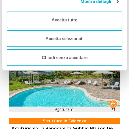
Vacanza
Mostra dettagli
Leggi Tutto
Accetta tutto
Consigliati da Zampa Vacanza
Accetta selezionati
Chiudi senza accettare
Agriturismi
Struttura in Evidenza
Agriturismo La Panoramica Gubbio Maison De