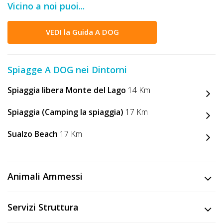
Vicino a noi puoi...
DOG
VEDI la Guida A DOG
INFO
A
Spiagge A DOG nei Dintorni
DOG
Spiaggia libera Monte del Lago
14 Km
Spiaggia (Camping la spiaggia)
17 Km
CHIEDI
Sualzo Beach
17 Km
CODICE
SCONTO
Animali Ammessi
Video
Tutorial
Servizi Struttura