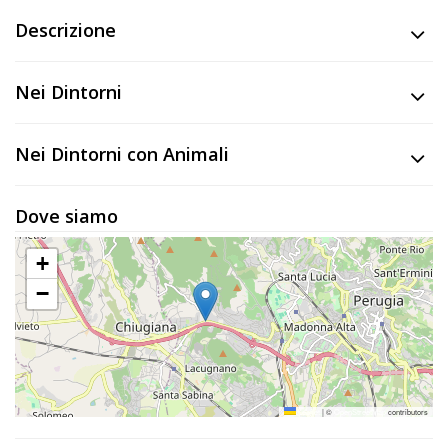
Lavora
Descrizione
con
Noi
Nei Dintorni
Inserisci
Attività
Nei Dintorni con Animali
Dove siamo
Accedi
+
/
−
Registrati
Leaflet
|
©
OpenStreetMap
contributors