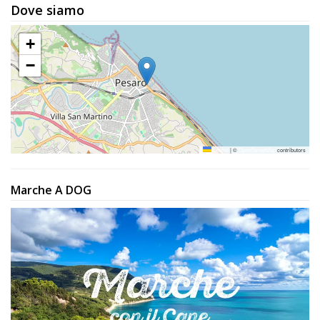
Dove siamo
+
−
Leaflet
|
©
OpenStreetMap
contributors
Marche A DOG