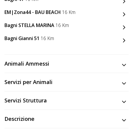
Lavora
con
EM|Zona44 - BAU BEACH
16 Km
Noi
Bagni STELLA MARINA
16 Km
Inserisci
Bagni Gianni 51
16 Km
Attività
Animali Ammessi
Accedi
/
Servizi per Animali
Registrati
Servizi Struttura
Descrizione