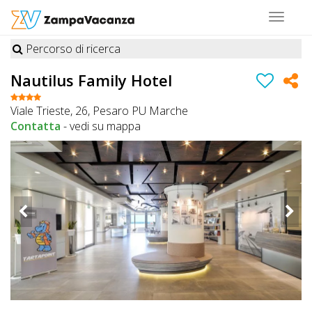
Toggle
navigat
Percorso di ricerca
STRUTTURE
Nautilus Family Hotel
A
Viale Trieste, 26, Pesaro PU Marche
DOG
Contatta
-
vedi su mappa
LUOGHI
A
DOG
OFFERTE
A