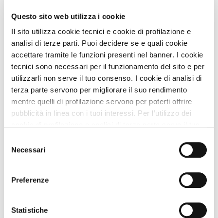
Visitare Senigallia con il cane
31 Km
Questo sito web utilizza i cookie
Vedi tutti
Il sito utilizza cookie tecnici e cookie di profilazione e
Itinerari A DOG
analisi di terze parti. Puoi decidere se e quali cookie
accettare tramite le funzioni presenti nel banner. I cookie
Itinerario culturale nelle Marche borghi storici e
tecnici sono necessari per il funzionamento del sito e per
creativi con il cane
30 Km
utilizzarli non serve il tuo consenso. I cookie di analisi di
Grotte e aree naturali nelle Marche Frasassi e il
terza parte servono per migliorare il suo rendimento
Furlo con il cane
32 Km
mentre quelli di profilazione servono per poterti offrire
Rimini città ed entroterra
33 Km
pubblicità in linea con i tuoi interessi. Per l’utilizzo dei
cookie di profilazione e analisi di terza parte serve il tuo
Marche tra laghi e parchi con il cane itinerario
consenso. Se chiudi il banner cliccando sul tasto “Chiudi
naturale
49 Km
Selezione
senza accettare” verranno installati solo i cookie tecnici.
Necessari
del
Jesi i Castelli della Vallesina
49 Km
Cliccando il pulsante “Accetta tutto” acconsenti all’utilizzo
consenso
di tutti i cookie. Cliccando il pulsante “mostra dettagli”
Vedi tutti
Preferenze
troverai le varie categorie di cookie e potrai accettare o
rifiutare i cookie in base alle tue preferenze e salvare le
tue scelte. Puoi modificare le tue scelte in ogni momento.
Zampa Vacanza Consiglia
Statistiche