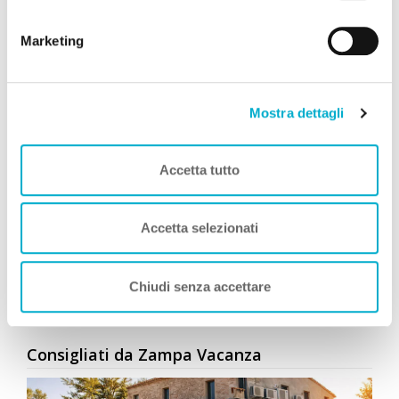
Per saperne di più consulta la nostra
informativa
cookie.
Marketing
Mostra dettagli
Accetta tutto
Simone Giannelli
COME TE
, Viaggia con Zampa
Accetta selezionati
Vacanza
Leggi Tutto
Chiudi senza accettare
Consigliati da Zampa Vacanza