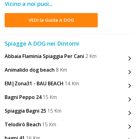
Vicino a noi puoi...
DOG
VEDI la Guida A DOG
INFO
A
Spiagge A DOG nei Dintorni
DOG
Abbaia Flaminia Spiaggia Per Cani
2 Km
Animalido dog beach
8 Km
CHIEDI
EM|Zona31 - BAU BEACH
14 Km
CODICE
SCONTO
Bagni Peppo 24
15 Km
Spiaggia Bagni 25
15 Km
Video
Tutorial
Telodirò Beach
15 Km
bagni 41
16 Km