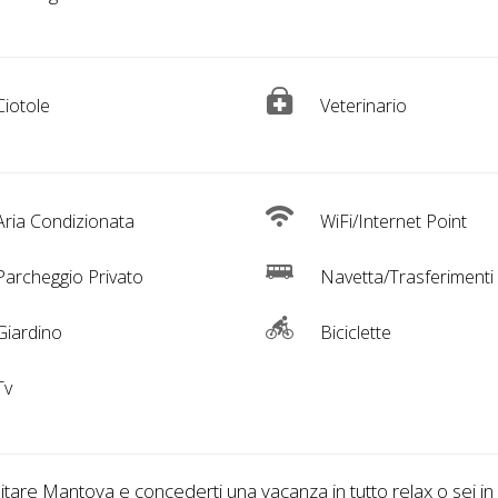
iotole
Veterinario
ria Condizionata
WiFi/Internet Point
archeggio Privato
Navetta/Trasferimenti
iardino
Biciclette
Tv
sitare Mantova e concederti una vacanza in tutto relax o sei i