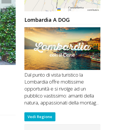
Leaflet
|
©
OpenStreetMap
contributors
Lombardia A DOG
Dal punto di vista turistico la
Lombardia offre moltissime
opportunità e si rivolge ad un
pubblico vastissimo: amanti della
natura, appassionati della montag...
Vedi Regione