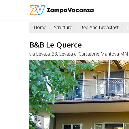
Home
Strutture
Bed And Breakfast
L
STRUTTURE
A
B&B Le Querce
DOG
via Levata, 33, Levata di Curtatone Mantova M
LUOGHI
A
DOG
OFFERTE
A