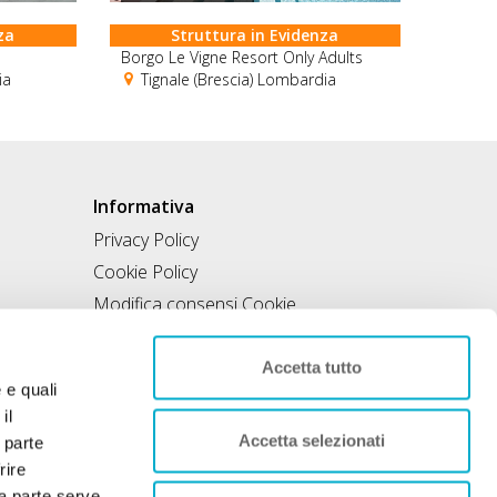
za
Struttura in Evidenza
Borgo Le Vigne Resort Only Adults
ia
Tignale (Brescia) Lombardia
Informativa
Privacy Policy
Cookie Policy
Modifica consensi Cookie
Condizioni di utilizzo
Contratto di inclusione
Accetta tutto
e e quali
il
Accetta selezionati
 parte
rire
rza parte serve