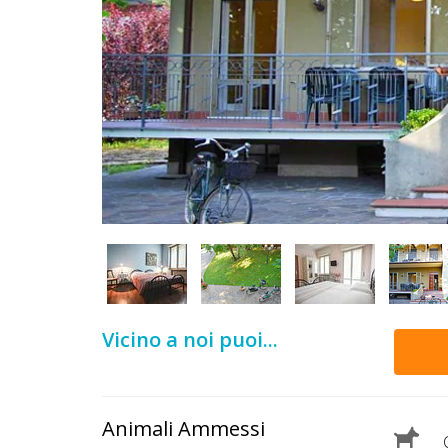
DOG
INFO
A
DOG
CHIEDI
CODICE
SCONTO
Vicino a noi puoi...
Video
Tutorial
Animali Ammessi
C