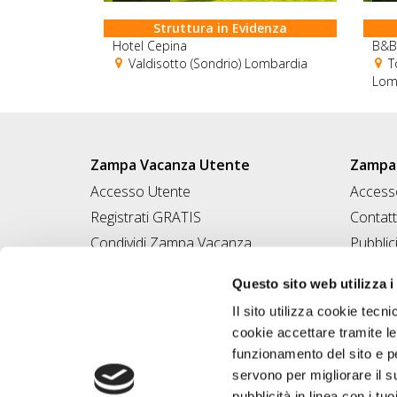
Struttura in Evidenza
Hotel Cepina
B&B 
Valdisotto (Sondrio) Lombardia
To
Lom
Zampa Vacanza Utente
Zampa 
Accesso Utente
Accesso
Registrati GRATIS
Contatt
Condividi Zampa Vacanza
Pubblic
Campagna Contro l'Abbandono
Iscrivi
Questo sito web utilizza i
Chiedi A Zampa
Il sito utilizza cookie tecni
Mi FIDO di TE
cookie accettare tramite le
Iscrizione Magazine
funzionamento del sito e per
servono per migliorare il s
pubblicità in linea con i tuo