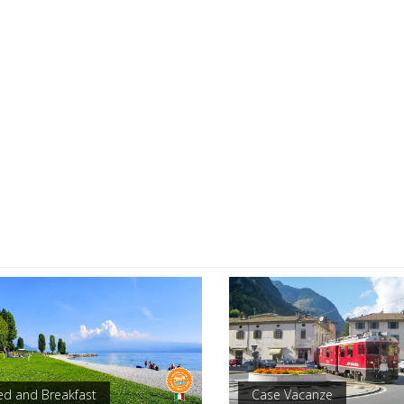
ed and Breakfast
Case Vacanze