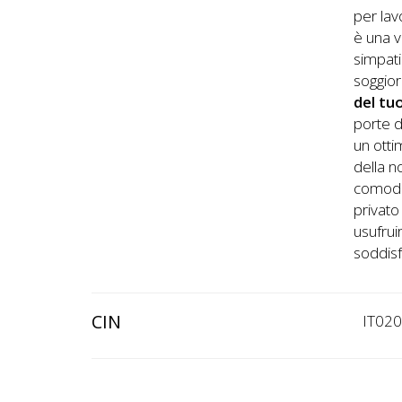
per la
è una v
simpati
soggior
del tu
porte d
un otti
della n
comode 
privato
usufrui
soddisf
CIN
IT02