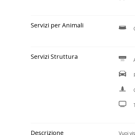
Lavora
con
Noi
Servizi per Animali
C
Inserisci
Attività
Servizi Struttura
A
Accedi
P
/
G
Registrati
Descrizione
Vuoi vi