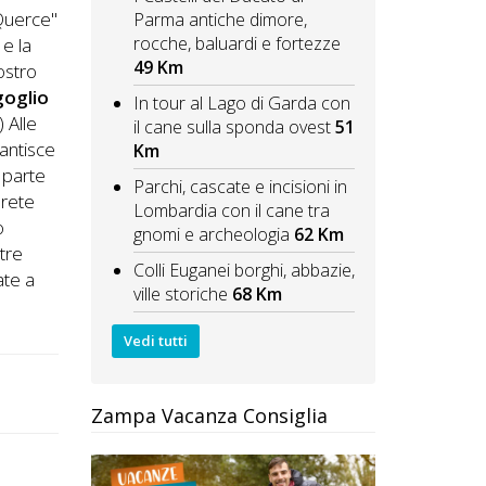
"Querce"
Parma antiche dimore,
rocche, baluardi e fortezze
 e la
49 Km
ostro
rgoglio
In tour al Lago di Garda con
) Alle
il cane sulla sponda ovest
51
rantisce
Km
 parte
Parchi, cascate e incisioni in
erete
Lombardia con il cane tra
o
gnomi e archeologia
62 Km
ltre
Colli Euganei borghi, abbazie,
ate a
ville storiche
68 Km
Vedi tutti
Zampa Vacanza Consiglia