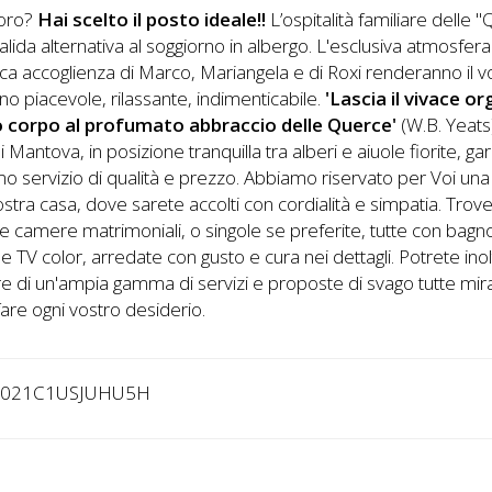
voro?
Hai scelto il posto ideale!!
L’ospitalità familiare delle 
alida alternativa al soggiorno in albergo. L'esclusiva atmosfera
ca accoglienza di Marco, Mariangela e di Roxi renderanno il v
no piacevole, rilassante, indimenticabile.
'Lascia il vivace o
o corpo al profumato abbraccio delle Querce'
(W.B. Yeats
i Mantova, in posizione tranquilla tra alberi e aiuole fiorite, ga
mo servizio di qualità e prezzo. Abbiamo riservato per Voi una
ostra casa, dove sarete accolti con cordialità e simpatia. Trov
camere matrimoniali, o singole se preferite, tutte con bagn
 e TV color, arredate con gusto e cura nei dettagli. Potrete ino
re di un'ampia gamma di servizi e proposte di svago tutte mir
are ogni vostro desiderio.
0021C1USJUHU5H